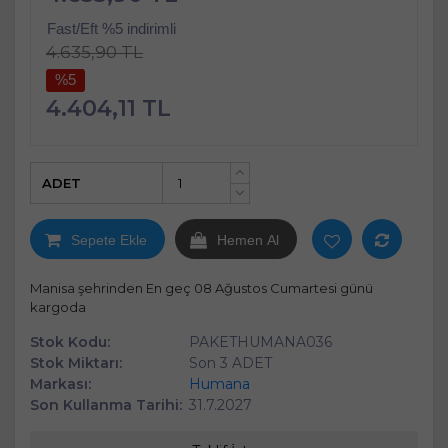
Fast/Eft %5 indirimli
4.635,90 TL
%5
4.404,11 TL
ADET
+
-
Sepete Ekle
Hemen Al
Manisa şehrinden En geç 08 Ağustos Cumartesi günü
kargoda
Stok Kodu:
PAKETHUMANA036
Stok Miktarı:
Son 3 ADET
Markası:
Humana
Son Kullanma Tarihi:
31.7.2027