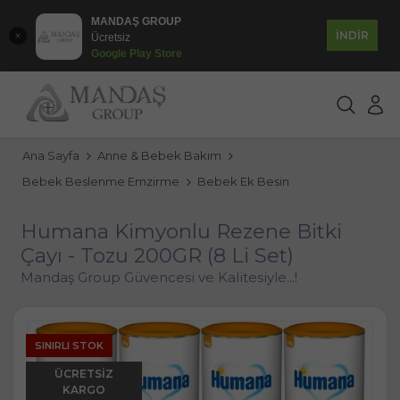
MANDAŞ GROUP
İNDİR
Ücretsiz
Google Play Store
Ana Sayfa
Anne & Bebek Bakım
Bebek Beslenme Emzirme
Bebek Ek Besin
Humana Kimyonlu Rezene Bitki
Çayı - Tozu 200GR (8 Li Set)
Mandaş Group Güvencesi ve Kalitesiyle...!
SINIRLI STOK
ÜCRETSIZ
KARGO