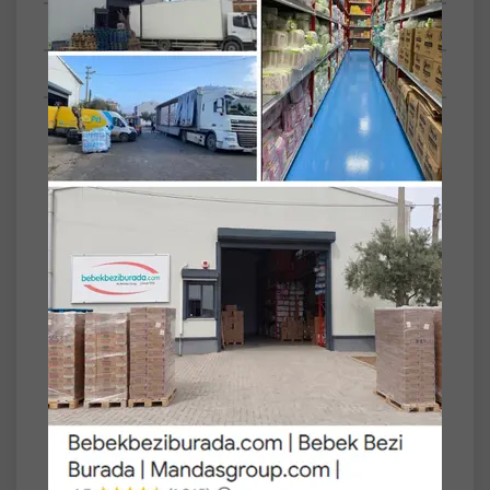
Tüm Sorular
Anket
SET
8'li
Humana Kimyonlu Rezene Bitki Çayı - Tozu
200GR (8 Li Set)
Humana Kimyonlu Rezene Bitki Çayı Tozu,
rezene ve kimyon bitkilerinin birleşimiyle
hazırlanmış pratik toz formda bir bitki çayıdır.
Kolay hazırlanabilir yapısı sayesinde günlük
kullanımda rahatlık sağlar. 200 g ambalajı ile
uzun süreli kullanım imkânı sunar.
Ürün Özellikleri:
• Kimyon & Rezene İçeriği: Bitkisel çay
karışımı.