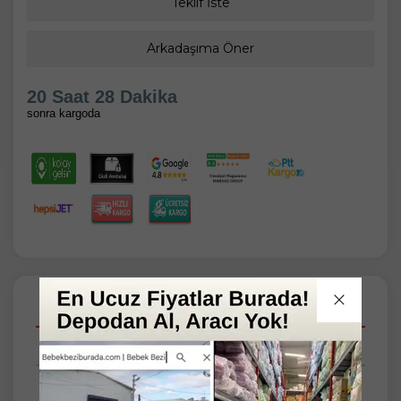
Teklif İste
Arkadaşıma Öner
20 Saat 28 Dakika
sonra kargoda
Açıklamalar
Taksit Seçenekleri
Tüm Yorumlar