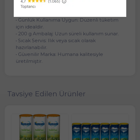
• Toz Form: Kolay hazırlanır, pratik kullanım
sağlar.
• Günlük Kullanıma Uygun: Düzenli tüketim
için idealdir.
• 200 g Ambalaj: Uzun süreli kullanım sunar.
• Sıcak Servis: Ilık veya sıcak olarak
hazırlanabilir.
• Güvenilir Marka: Humana kalitesiyle
üretilmiştir.
Tavsiye Edilen Ürünler