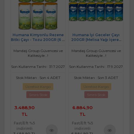
ene
Humana Kimyonlu Rezene
Humana İyi Geceler Çayı
Hu
 (9
Bitki Çayı - Tozu 200GR (6 Lı
200GR (Melisa Yağı İçeren
Bi
Set)
Karışık Bitki İçecek Tozu)
(12 Li Set)
 ve
Mandaş Group Güvencesi ve
Mandaş Group Güvencesi ve
Ma
Kalitesiyle...!
Kalitesiyle...!
2027
Son Kullanma Tarihi : 31.7.2027
Son Kullanma Tarihi : 17.9.2027
Son
ET
Stok Miktarı : Son 4 ADET
Stok Miktarı : Son 3 ADET
Ücretsiz Kargo
Ücretsiz Kargo
Sınırlı Stok
Sınırlı Stok
3.488,90
6.884,90
TL
TL
1.
Fast/Eft %5
Fast/Eft %5
Fa
indirimli
indirimli
3.488,90 TL
6.884,90 TL
1.