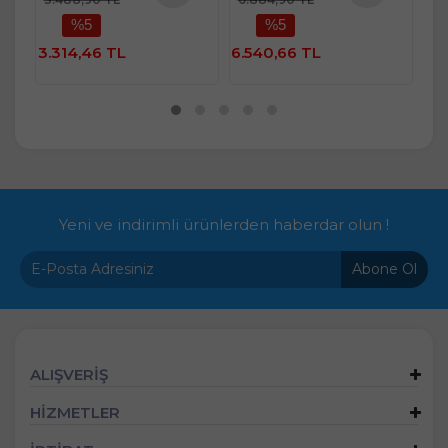
Ürünü
Ürünü
%5
%5
ü
İncele
İncele
e
3.314,46 TL
6.540,66 TL
1.
Yeni ve indirimli ürünlerden haberdar olun !
Abone Ol
ALIŞVERİŞ
HİZMETLER