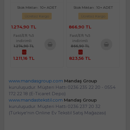
Stok Miktarı : 10+ ADET
Stok Miktarı : 10+ ADET
Ücretsiz Kargo
Ücretsiz Kargo
1.274,90 TL
866,90 TL
Fast/Eft %5
Fast/Eft %5
indirimli
indirimli
1.274,90 TL
866,90 TL
%5
%5
Sepete
Sepete
1.211,16 TL
823,56 TL
Ekle
Ekle
www.mandasgroup.com
Mandaş Group
kuruluşudur. Müşteri Hattı 0236 235 22 20 - 0554
172 22 18 (E-Ticaret Depo)
www.mandastekstil.com
Mandaş Group
kuruluşudur. Müşteri Hattı 0236 237 20 32
(Türkiye'nin Online Ev Tekstil Satış Mağazası)