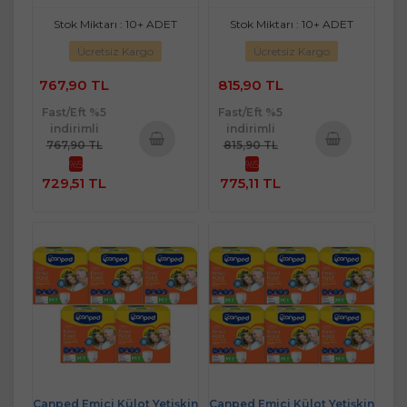
Stok Miktarı : 10+ ADET
Stok Miktarı : 10+ ADET
Ücretsiz Kargo
Ücretsiz Kargo
767,90 TL
815,90 TL
Fast/Eft %5
Fast/Eft %5
indirimli
indirimli
767,90 TL
815,90 TL
%5
%5
Sepete
Sepete
729,51 TL
775,11 TL
Ekle
Ekle
Canped Emici Külot Yetişkin
Canped Emici Külot Yetişkin