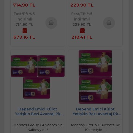
714,90 TL
229,90 TL
Fast/Eft %5
Fast/Eft %5
indirimli
indirimli
714,90 TL
229,90 TL
%5
%5
Sepete
Sepete
679,16 TL
218,41 TL
Ekle
Ekle
Depend Emici Külot
Depend Emici Külot
Yetişkin Bezi Avantaj Pk
Yetişkin Bezi Avantaj Pk
Orta Kadın 48 Adet
Orta Kadın 32 Adet
Mandaş Group Güvencesi ve
Mandaş Group Güvencesi ve
Kalitesiyle...!
Kalitesiyle...!