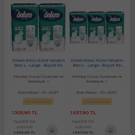
Önlem Emici Külot Yetişkin
Önlem Emici Külot Yetişkin
Bezi L - Large - Büyük 60
Bezi L - Large - Büyük 90
Adet (2PK*20)
Adet (3PK*20)
Mandaş Group Güvencesi ve
Mandaş Group Güvencesi ve
Kalitesiyle...!
Kalitesiyle...!
Stok Miktarı : 10+ ADET
Stok Miktarı : 10+ ADET
Ücretsiz Kargo
Ücretsiz Kargo
1.305,90 TL
1.937,90 TL
Fast/Eft %5
Fast/Eft %5
indirimli
indirimli
1.305,90 TL
1.937,90 TL