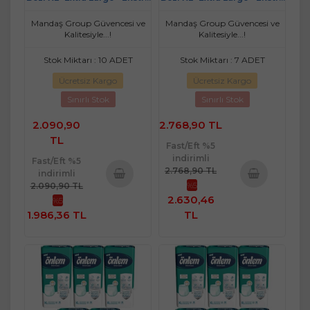
Büyük 90 Adet (3PK*30)
Büyük 120 Adet (4PK*30)
Mandaş Group Güvencesi ve
Mandaş Group Güvencesi ve
Kalitesiyle...!
Kalitesiyle...!
Stok Miktarı : 10 ADET
Stok Miktarı : 7 ADET
Ücretsiz Kargo
Ücretsiz Kargo
Sınırlı Stok
Sınırlı Stok
2.090,90
2.768,90 TL
TL
Fast/Eft %5
indirimli
Fast/Eft %5
2.768,90 TL
indirimli
%5
2.090,90 TL
Sepete
Sepete
2.630,46
%5
Ekle
Ekle
1.986,36 TL
TL