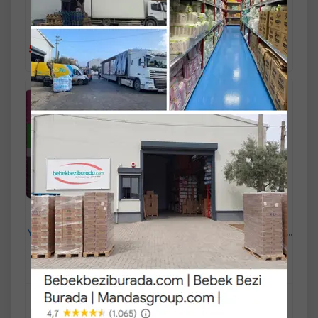
indirimli
indirimli
5.466,90 TL
229,90 TL
%5
%5
Sepete
Sepete
5.193,56 TL
218,41 TL
Ekle
Ekle
Depend Emici Külot
Depend Emici Külot
Yetişkin Bezi Medium - Orta
Yetişkin Bezi XL Extra Büyük
Kadın (30 Adet)
36 Adet
Mandaş Group Güvencesi ve
Mandaş Group Güvencesi ve
Kalitesiyle...!
Kalitesiyle...!
Stok Miktarı : 10+ PAKET
Stok Miktarı : 10+ ADET
Ücretsiz Kargo
Ücretsiz Kargo