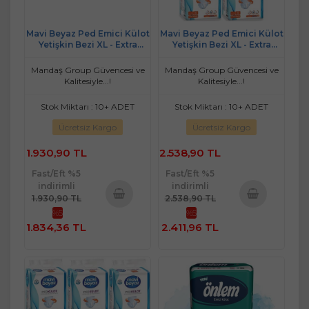
Mavi Beyaz Ped Emici Külot
Mavi Beyaz Ped Emici Külot
Yetişkin Bezi XL - Extra
Yetişkin Bezi XL - Extra
Large - Ekstra Büyük 90
Large - Ekstra Büyük 120
Adet
Adet
Mandaş Group Güvencesi ve
Mandaş Group Güvencesi ve
Kalitesiyle...!
Kalitesiyle...!
Stok Miktarı : 10+ ADET
Stok Miktarı : 10+ ADET
Ücretsiz Kargo
Ücretsiz Kargo
1.930,90 TL
2.538,90 TL
Fast/Eft %5
Fast/Eft %5
indirimli
indirimli
1.930,90 TL
2.538,90 TL
%5
%5
Sepete
Sepete
1.834,36 TL
2.411,96 TL
Ekle
Ekle