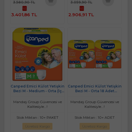
3.580,90 TL
3.059,90 TL
%5
%5
Sepete
Sepete
3.401,86 TL
2.906,91 TL
Ekle
Ekle
Canped Emici Külot Yetişkin
Canped Emici Külot Yetişkin
Bezi M - Medium - Orta (İç
Bezi M - Orta 18 Adet
Adet 9) Tekli Pk
(2PK*9)
Mandaş Group Güvencesi ve
Mandaş Group Güvencesi ve
Kalitesiyle...!
Kalitesiyle...!
Stok Miktarı : 10+ PAKET
Stok Miktarı : 10+ ADET
Ücretsiz Kargo
Ücretsiz Kargo