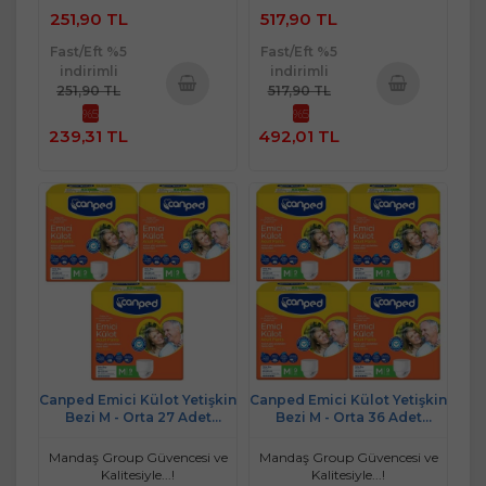
251,90 TL
517,90 TL
Fast/Eft %5
Fast/Eft %5
indirimli
indirimli
251,90 TL
517,90 TL
%5
%5
Sepete
Sepete
239,31 TL
492,01 TL
Ekle
Ekle
Canped Emici Külot Yetişkin
Canped Emici Külot Yetişkin
Bezi M - Orta 27 Adet
Bezi M - Orta 36 Adet
(3PK*9)
(4PK*9)
Mandaş Group Güvencesi ve
Mandaş Group Güvencesi ve
Kalitesiyle...!
Kalitesiyle...!