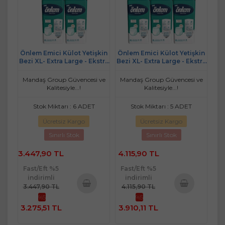
Önlem Emici Külot Yetişkin
Önlem Emici Külot Yetişkin
Bezi XL- Extra Large - Ekstra
Bezi XL- Extra Large - Ekstra
Büyük 150 Adet (5PK*30)
Büyük 180 Adet (6PK*30)
Mandaş Group Güvencesi ve
Mandaş Group Güvencesi ve
Kalitesiyle...!
Kalitesiyle...!
Stok Miktarı : 6 ADET
Stok Miktarı : 5 ADET
Ücretsiz Kargo
Ücretsiz Kargo
Sınırlı Stok
Sınırlı Stok
3.447,90 TL
4.115,90 TL
Fast/Eft %5
Fast/Eft %5
indirimli
indirimli
3.447,90 TL
4.115,90 TL
%5
%5
Sepete
Sepete
3.275,51 TL
3.910,11 TL
Ekle
Ekle