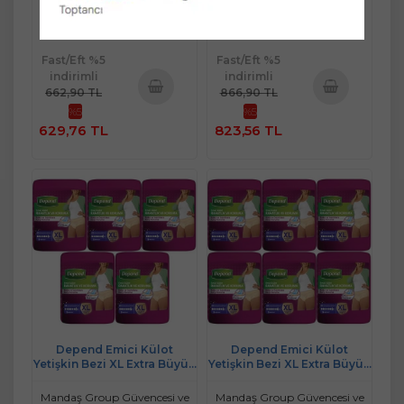
662,90 TL
866,90 TL
Fast/Eft %5
Fast/Eft %5
indirimli
indirimli
662,90 TL
866,90 TL
%5
%5
Sepete
Sepete
629,76 TL
823,56 TL
Ekle
Ekle
Depend Emici Külot
Depend Emici Külot
Yetişkin Bezi XL Extra Büyük
Yetişkin Bezi XL Extra Büyük
45 Adet
54 Adet
Mandaş Group Güvencesi ve
Mandaş Group Güvencesi ve