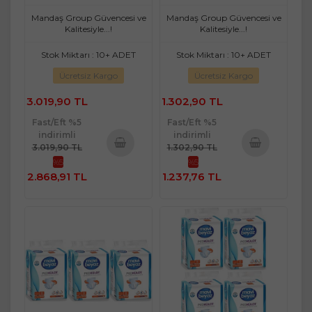
Orta 180 Adet
Large - Ekstra Büyük 60
Adet
Mandaş Group Güvencesi ve
Mandaş Group Güvencesi ve
Kalitesiyle...!
Kalitesiyle...!
Stok Miktarı : 10+ ADET
Stok Miktarı : 10+ ADET
Ücretsiz Kargo
Ücretsiz Kargo
3.019,90 TL
1.302,90 TL
Fast/Eft %5
Fast/Eft %5
indirimli
indirimli
3.019,90 TL
1.302,90 TL
%5
%5
Sepete
Sepete
2.868,91 TL
1.237,76 TL
Ekle
Ekle