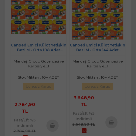
Canped Emici Külot Yetişkin
Canped Emici Külot Yetişkin
Bezi M - Orta 108 Adet
Bezi M - Orta 144 Adet
(12PK*9)
(16PK*9)
Mandaş Group Güvencesi ve
Mandaş Group Güvencesi ve
Kalitesiyle...!
Kalitesiyle...!
Stok Miktarı : 10+ ADET
Stok Miktarı : 10+ ADET
Ücretsiz Kargo
Ücretsiz Kargo
3.648,90
2.784,90
TL
TL
Fast/Eft %5
indirimli
Fast/Eft %5
3.648,90 TL
indirimli
%5
2.784,90 TL
Sepete
Sepete