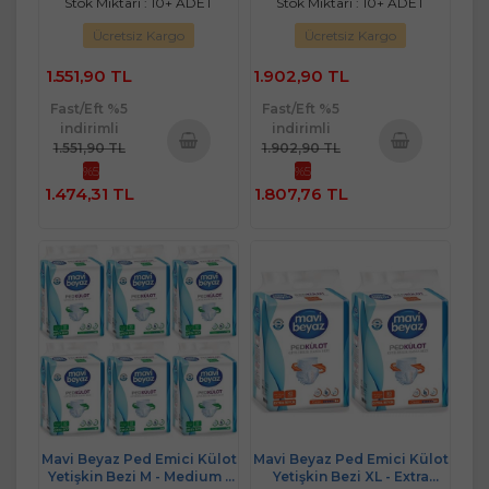
Stok Miktarı : 10+ ADET
Stok Miktarı : 10+ ADET
Ücretsiz Kargo
Ücretsiz Kargo
1.551,90 TL
1.902,90 TL
Fast/Eft %5
Fast/Eft %5
indirimli
indirimli
1.551,90 TL
1.902,90 TL
%5
%5
Sepete
Sepete
1.474,31 TL
1.807,76 TL
Ekle
Ekle
Mavi Beyaz Ped Emici Külot
Mavi Beyaz Ped Emici Külot
Yetişkin Bezi M - Medium -
Yetişkin Bezi XL - Extra