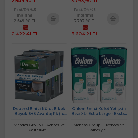
2.549,90 TL
3.793,90 TL
Fast/Eft %5
Fast/Eft %5
indirimli
indirimli
2.549,90 TL
3.793,90 TL
%5
%5
Sepete
Sepete
2.422,41 TL
3.604,21 TL
Ekle
Ekle
Depend Emici Külot Erkek
Önlem Emici Külot Yetişkin
Büyük 8+8 Avantaj Pk (İç
Bezi XL- Extra Large - Ekstra
Adet Top:16)
Büyük 60 Adet (2PK*30)
Mandaş Group Güvencesi ve
Mandaş Group Güvencesi ve
Kalitesiyle...!
Kalitesiyle...!