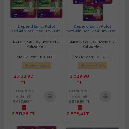
Depend Emici Külot
Depend Emici Külot
Yetişkin Bezi Medium - Orta
Yetişkin Bezi Medium - Orta
Kadın 120 Adet (4PK*30)
Kadın 150 Adet (5PK*30)
Mandaş Group Güvencesi ve
Mandaş Group Güvencesi ve
Kalitesiyle...!
Kalitesiyle...!
Stok Miktarı : 10+ ADET
Stok Miktarı : 10+ ADET
Ücretsiz Kargo
Ücretsiz Kargo
2.432,90
3.029,90
TL
TL
Fast/Eft %5
Fast/Eft %5
indirimli
indirimli
2.432,90 TL
3.029,90 TL
Sepete
Sepete
%5
%5
Ekle
Ekle
2.311,26 TL
2.878,41 TL