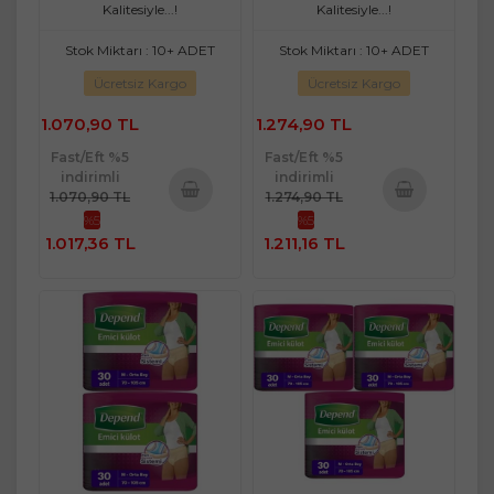
Kalitesiyle...!
Kalitesiyle...!
Stok Miktarı : 10+ ADET
Stok Miktarı : 10+ ADET
Ücretsiz Kargo
Ücretsiz Kargo
1.070,90 TL
1.274,90 TL
Fast/Eft %5
Fast/Eft %5
indirimli
indirimli
1.070,90 TL
1.274,90 TL
%5
%5
Sepete
Sepete
1.017,36 TL
1.211,16 TL
Ekle
Ekle