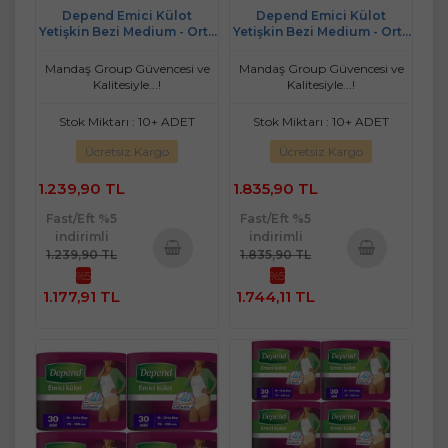
Depend Emici Külot
Depend Emici Külot
Yetişkin Bezi Medium - Orta
Yetişkin Bezi Medium - Orta
Kadın 60 Adet (2PK*30)
Kadın 90 Adet (3PK*30)
Mandaş Group Güvencesi ve
Mandaş Group Güvencesi ve
Kalitesiyle...!
Kalitesiyle...!
Stok Miktarı : 10+ ADET
Stok Miktarı : 10+ ADET
Ücretsiz Kargo
Ücretsiz Kargo
1.239,90 TL
1.835,90 TL
Fast/Eft %5
Fast/Eft %5
indirimli
indirimli
1.239,90 TL
1.835,90 TL
%5
%5
Sepete
Sepete
1.177,91 TL
1.744,11 TL
Ekle
Ekle