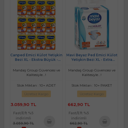
Canped Emici Külot Yetişkin
Mavi Beyaz Ped Emici Külot
Bezi XL - Ekstra Büyük -
Yetişkin Bezi XL - Extra
Extra Large 96 Adet
Large - Ekstra Büyük (30
Adet)
Mandaş Group Güvencesi ve
Mandaş Group Güvencesi ve
Kalitesiyle...!
Kalitesiyle...!
Stok Miktarı : 10+ ADET
Stok Miktarı : 10+ PAKET
Ücretsiz Kargo
Ücretsiz Kargo
3.059,90 TL
662,90 TL
Fast/Eft %5
Fast/Eft %5
indirimli
indirimli
3.059,90 TL
662,90 TL