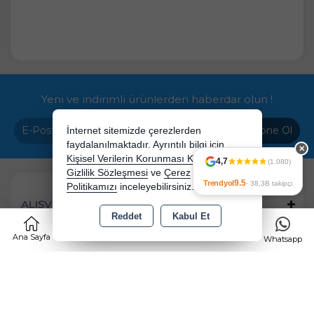
Yeni ve indirimli ürünlerden haberdar olun !
Abone Ol
İnternet sitemizde çerezlerden
faydalanılmaktadır. Ayrıntılı bilgi için
✕
Kişisel Verilerin Korunması Kanununu,
4,7
(1.080)
Gizlilik Sözleşmesi
ve
Çerez
9.5
Trendyol
· 38,3B takipçi
Politikamızı
inceleyebilirsiniz.
ALIŞVERİŞ
Reddet
Kabul Et
0
HİZMETLER
Ana Sayfa
Kategoriler
Sepet
Favorilerim
Whatsapp
İRTİBAT
ADRES
Yılmaz Mh. Yiğit Sk No:68 Manisa/Saruhanlı