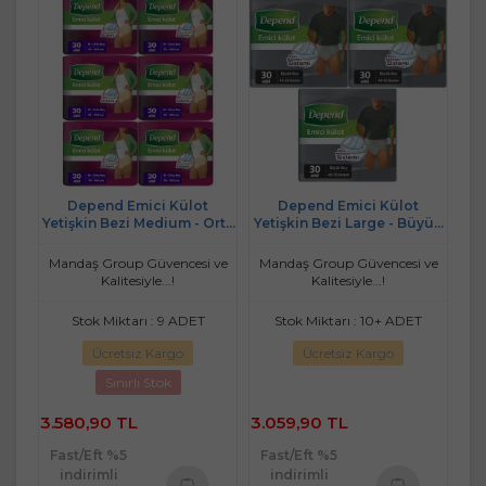
Depend Emici Külot
Depend Emici Külot
Yetişkin Bezi Medium - Orta
Yetişkin Bezi Large - Büyük
Kadın 180 Adet (6PK*30)
Erkek 90 Adet (3PK*30)
Mandaş Group Güvencesi ve
Mandaş Group Güvencesi ve
Kalitesiyle...!
Kalitesiyle...!
Stok Miktarı : 9 ADET
Stok Miktarı : 10+ ADET
Ücretsiz Kargo
Ücretsiz Kargo
Sınırlı Stok
3.580,90 TL
3.059,90 TL
Fast/Eft %5
Fast/Eft %5
indirimli
indirimli