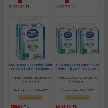
%5
%5
Sepete
Sepete
2.906,91 TL
629,76 TL
Ekle
Ekle
Mavi Beyaz Ped Emici Külot
Mavi Beyaz Ped Emici Külot
Yetişkin Bezi M - Medium -
Yetişkin Bezi M - Medium -
Orta (30 Adet)
Orta 60 Adet
Mandaş Group Güvencesi ve
Mandaş Group Güvencesi ve
Kalitesiyle...!
Kalitesiyle...!
Stok Miktarı : 10+ PAKET
Stok Miktarı : 10+ ADET
Ücretsiz Kargo
Ücretsiz Kargo
535,90 TL
1.049,90 TL