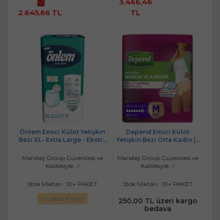
3.466,46
%5
Ekle
Ekle
2.645,66 TL
TL
Önlem Emici Külot Yetişkin
Depend Emici Külot
Bezi XL- Extra Large - Ekstra
Yetişkin Bezi Orta Kadın (9
Büyük (30 Adet)
Adet) Standart Pk
Mandaş Group Güvencesi ve
Mandaş Group Güvencesi ve
Kalitesiyle...!
Kalitesiyle...!
Stok Miktarı : 10+ PAKET
Stok Miktarı : 10+ PAKET
Ücretsiz Kargo
250,00 TL üzeri kargo
bedava