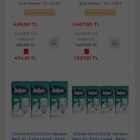
Stok Miktarı : 10+ ADET
Stok Miktarı : 10+ ADET
Ücretsiz Kargo
Ücretsiz Kargo
499,90 TL
1.407,90 TL
Fast/Eft %5
Fast/Eft %5
indirimli
indirimli
499,90 TL
1.407,90 TL
%5
%5
Sepete
Sepete
474,91 TL
1.337,51 TL
Ekle
Ekle
Önlem Emici Külot Yetişkin
Önlem Emici Külot Yetişkin
Bezi XL- Extra Large - Ekstra
Bezi XL- Extra Large - Ekstra