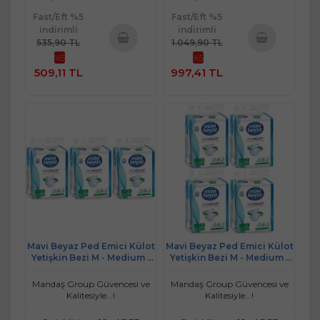
Fast/Eft %5
Fast/Eft %5
indirimli
indirimli
535,90 TL
1.049,90 TL
%5
%5
Sepete
Sepete
509,11 TL
997,41 TL
Ekle
Ekle
Mavi Beyaz Ped Emici Külot
Mavi Beyaz Ped Emici Külot
Yetişkin Bezi M - Medium -
Yetişkin Bezi M - Medium -
Orta 90 Adet
Orta 120 Adet
Mandaş Group Güvencesi ve
Mandaş Group Güvencesi ve
Kalitesiyle...!
Kalitesiyle...!