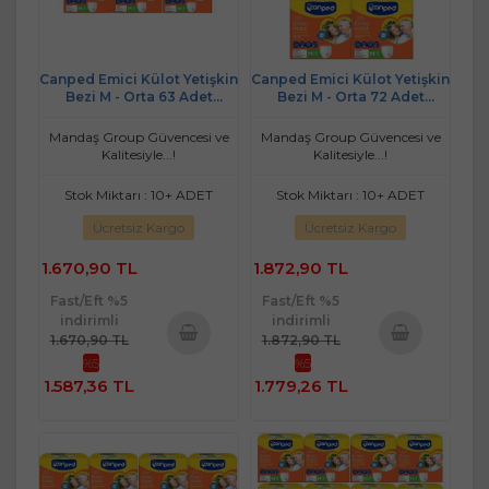
Canped Emici Külot Yetişkin
Canped Emici Külot Yetişkin
Bezi M - Orta 63 Adet
Bezi M - Orta 72 Adet
(7PK*9)
(8PK*9)
Mandaş Group Güvencesi ve
Mandaş Group Güvencesi ve
Kalitesiyle...!
Kalitesiyle...!
Stok Miktarı : 10+ ADET
Stok Miktarı : 10+ ADET
Ücretsiz Kargo
Ücretsiz Kargo
1.670,90 TL
1.872,90 TL
Fast/Eft %5
Fast/Eft %5
indirimli
indirimli
1.670,90 TL
1.872,90 TL
%5
%5
Sepete
Sepete
1.587,36 TL
1.779,26 TL
Ekle
Ekle