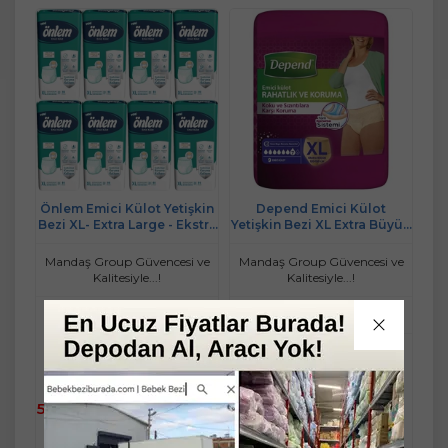
Önlem Emici Külot Yetişkin
Depend Emici Külot
Bezi XL- Extra Large - Ekstra
Yetişkin Bezi XL Extra Büyük
Büyük 240 Adet (8PK*30)
(İç Adet 9 Adet)
Mandaş Group Güvencesi ve
Mandaş Group Güvencesi ve
Kalitesiyle...!
Kalitesiyle...!
Stok Miktarı : Son 3 ADET
Stok Miktarı : 10+ ADET
Ücretsiz Kargo
250,00 TL üzeri kargo
bedava
Sınırlı Stok
5.466,90 TL
229,90 TL
Fast/Eft %5
Fast/Eft %5