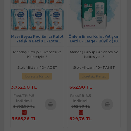
Mavi Beyaz Ped Emici Külot
Önlem Emici Külot Yetişkin
Yetişkin Bezi XL - Extra
Bezi L - Large - Büyük (30
Large - Ekstra Büyük 180
Adet)
Adet
Mandaş Group Güvencesi ve
Mandaş Group Güvencesi ve
Kalitesiyle...!
Kalitesiyle...!
Stok Miktarı : 10+ ADET
Stok Miktarı : 10+ PAKET
Ücretsiz Kargo
Ücretsiz Kargo
3.752,90 TL
662,90 TL
Fast/Eft %5
Fast/Eft %5
indirimli
indirimli
3.752,90 TL
662,90 TL
%5
%5
Sepete
Sepete
3.565,26 TL
629,76 TL
Ekle
Ekle