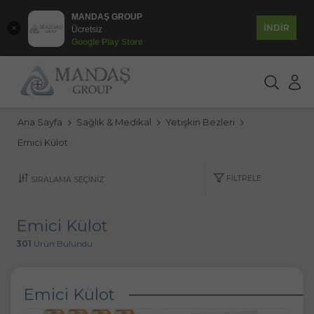
MANDAŞ GROUP
İNDİR
Ücretsiz
Google Play Store
Ana Sayfa
Sağlık & Medikal
Yetişkin Bezleri
Emici Külot
FILTRELE
Emici Külot
301
Ürün Bulundu
Emici Külot