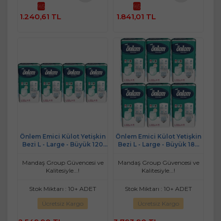
%5
%5
Sepete
Sepete
1.240,61 TL
1.841,01 TL
Ekle
Ekle
Önlem Emici Külot Yetişkin
Önlem Emici Külot Yetişkin
Bezi L - Large - Büyük 120
Bezi L - Large - Büyük 180
Adet (4PK*20)
Adet (6PK*20)
Mandaş Group Güvencesi ve
Mandaş Group Güvencesi ve
Kalitesiyle...!
Kalitesiyle...!
Stok Miktarı : 10+ ADET
Stok Miktarı : 10+ ADET
Ücretsiz Kargo
Ücretsiz Kargo