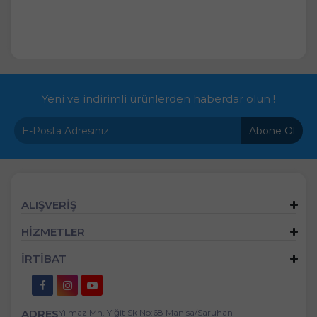
Yeni ve indirimli ürünlerden haberdar olun !
Abone Ol
ALIŞVERİŞ
HİZMETLER
İRTİBAT
ADRES
Yılmaz Mh. Yiğit Sk No:68 Manisa/Saruhanlı