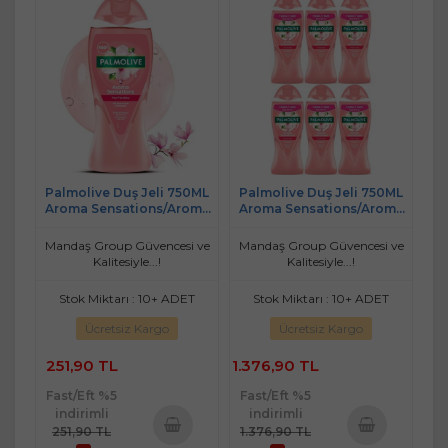
Palmolive Duş Jeli 750ML
Palmolive Duş Jeli 750ML
Aroma Sensations/Aroma
Aroma Sensations/Aroma
Duyguları
Duyguları (6 Lı Set)
Mandaş Group Güvencesi ve
Mandaş Group Güvencesi ve
Kalitesiyle...!
Kalitesiyle...!
Stok Miktarı : 10+ ADET
Stok Miktarı : 10+ ADET
Ücretsiz Kargo
Ücretsiz Kargo
251,90 TL
1.376,90 TL
Fast/Eft %5
Fast/Eft %5
indirimli
indirimli
251,90 TL
1.376,90 TL