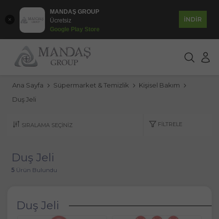
MANDAŞ GROUP
İNDİR
Ücretsiz
Google Play Store
Ana Sayfa
Süpermarket & Temizlik
Kişisel Bakım
Duş Jeli
FILTRELE
Duş Jeli
5
Ürün Bulundu
Duş Jeli