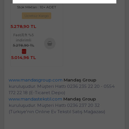
Stok Miktarı : 10+ ADET
Ücretsiz Kargo
5.278,90 TL
Fast/Eft %5
indirimli
5.278,90 TL
%5
Sepete
5.014,96 TL
Ekle
www.mandasgroup.com
Mandaş Group
kuruluşudur. Müşteri Hattı 0236 235 22 20 - 0554
172 22 18 (E-Ticaret Depo)
www.mandastekstil.com
Mandaş Group
kuruluşudur. Müşteri Hattı 0236 237 20 32
(Türkiye'nin Online Ev Tekstil Satış Mağazası)