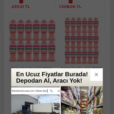
%5
%5
Sepete
Sepete
239,31 TL
1.308,06 TL
Ekle
Ekle
Palmolive Duş Jeli 750ML
Palmolive Duş Jeli 750ML
Aroma Sensations/Aroma
Aroma Sensations/Aroma
Duyguları (12 Li Set)
Duyguları (18 Li Set)
Mandaş Group Güvencesi ve
Mandaş Group Güvencesi ve
Kalitesiyle...!
Kalitesiyle...!
Stok Miktarı : 10+ ADET
Stok Miktarı : 10+ ADET
Ücretsiz Kargo
Ücretsiz Kargo
2.708,90