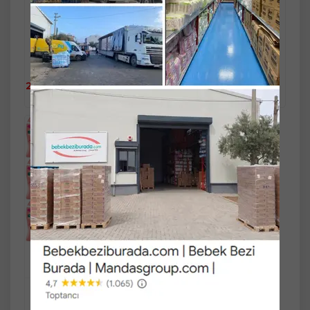
TL
4.015,90 TL
Fast/Eft %5
Fast/Eft %5
indirimli
indirimli
2.708,90 TL
4.015,90 TL
Sepete
%5
%5
Sepete
Ekle
2.573,46 TL
3.815,11 TL
Ekle
Palmolive Duş Jeli 750ML
Aroma Sensations/Aroma
Duyguları (24 Lü Set)
Mandaş Group Güvencesi ve
Kalitesiyle...!