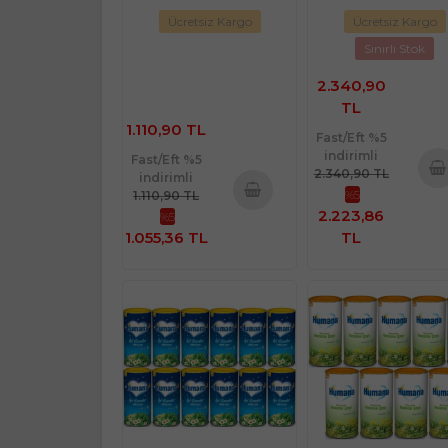
Ücretsiz Kargo
Ücretsiz Kargo
Sınırlı Stok
2.340,90
TL
1.110,90 TL
Fast/Eft %5
indirimli
Fast/Eft %5
2.340,90 TL
indirimli
%5
1.110,90 TL
Sepe
2.223,86
%5
Sepete
Ekl
1.055,36 TL
TL
Ekle