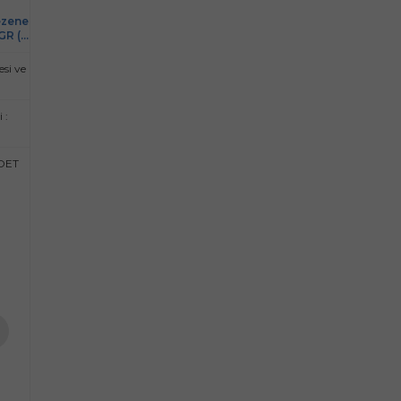
ezene
GR (9
si ve
 :
ADET
te
e