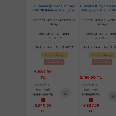
Humana İyi Geceler Çayı
Humana Kimyonlu R
200GR (Melisa Yağı İçeren
Bitki Çayı - Tozu 200
Karışık Bitki İçecek Tozu)
Lu Set)
(12 Li Set)
Mandaş Group Güvencesi ve
Mandaş Group Güvence
Kalitesiyle...!
Kalitesiyle...!
Son Kullanma Tarihi :
Son Kullanma Tarihi
17.9.2027
31.7.2027
Stok Miktarı : Son 3 ADET
Stok Miktarı : Son 3 
Ücretsiz Kargo
Ücretsiz Kargo
Sınırlı Stok
Sınırlı Stok
6.884,90
TL
5.186,90 TL
Fast/Eft %5
Fast/Eft %5
indirimli
indirimli
6.884,90 TL
5.186,90 TL
%5
%5
Sepete
Sepe
6.540,66
4.927,56
Ekle
Ekl
TL
TL