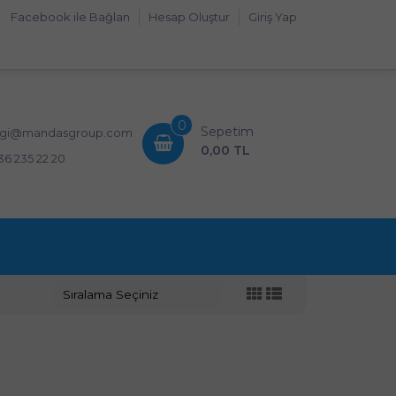
Facebook ile Bağlan
Hesap Oluştur
Giriş Yap
0
Sepetim
lgi@mandasgroup.com
0,00 TL
36 235 22 20