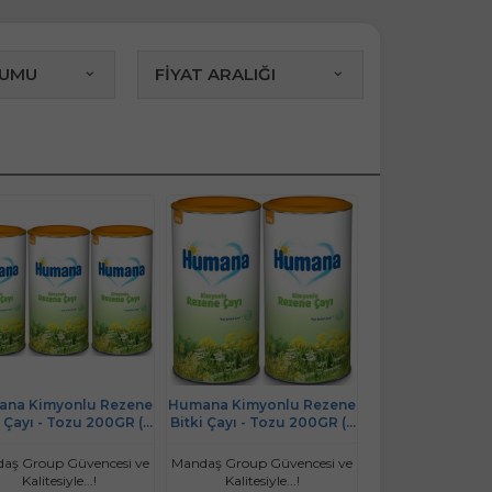
RUMU
FİYAT ARALIĞI
na Kimyonlu Rezene
Humana Kimyonlu Rezene
i Çayı - Tozu 200GR (3
Bitki Çayı - Tozu 200GR (2
Lü Set)
Li Set)
aş Group Güvencesi ve
Mandaş Group Güvencesi ve
Kalitesiyle...!
Kalitesiyle...!