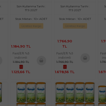
 :
Son Kullanma Tarihi :
Son Kullanma Tarihi :
S
17.9.2027
17.9.2027
DET
Stok Miktarı : 10+ ADET
Stok Miktarı : 10+ ADET
S
Ücretsiz Kargo
Ücretsiz Kargo
1.766,90
1.
1.184,90 TL
TL
Fast/Eft %5
Fast/Eft %5
Fas
indirimli
indirimli
in
1.184,90 TL
1.766,90 TL
1.7
Sepete
%5
%5
te
Sepete
Ekle
1.125,66 TL
1.678,56 TL
1.67
e
Ekle