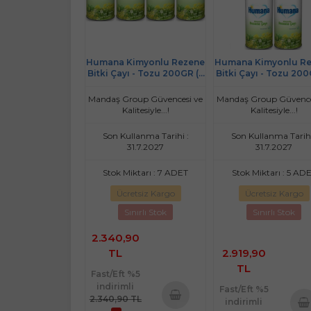
Humana Kimyonlu Rezene
Humana Kimyonlu R
Bitki Çayı - Tozu 200GR (4
Bitki Çayı - Tozu 200
Lü Set)
Li Set)
Mandaş Group Güvencesi ve
Mandaş Group Güvence
Kalitesiyle...!
Kalitesiyle...!
Son Kullanma Tarihi :
Son Kullanma Tarihi
31.7.2027
31.7.2027
Stok Miktarı : 7 ADET
Stok Miktarı : 5 AD
Ücretsiz Kargo
Ücretsiz Kargo
Sınırlı Stok
Sınırlı Stok
2.340,90
TL
2.919,90
TL
Fast/Eft %5
indirimli
Fast/Eft %5
2.340,90 TL
indirimli