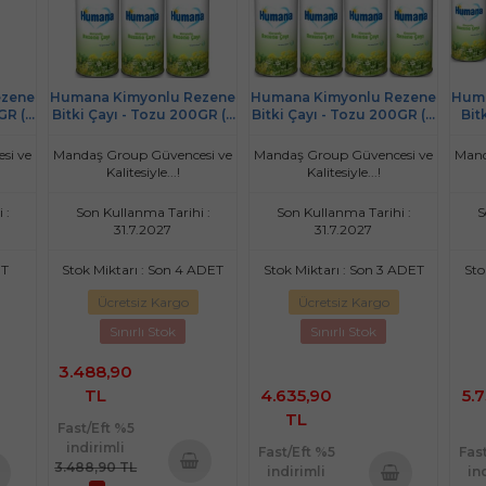
ezene
Humana Kimyonlu Rezene
Humana Kimyonlu Rezene
Huma
GR (5
Bitki Çayı - Tozu 200GR (6
Bitki Çayı - Tozu 200GR (8
Bit
Lı Set)
Li Set)
si ve
Mandaş Group Güvencesi ve
Mandaş Group Güvencesi ve
Mand
Kalitesiyle...!
Kalitesiyle...!
 :
Son Kullanma Tarihi :
Son Kullanma Tarihi :
S
31.7.2027
31.7.2027
ET
Stok Miktarı : Son 4 ADET
Stok Miktarı : Son 3 ADET
Sto
Ücretsiz Kargo
Ücretsiz Kargo
Sınırlı Stok
Sınırlı Stok
3.488,90
TL
4.635,90
5.
TL
Fast/Eft %5
indirimli
Fast/Eft %5
Fas
3.488,90 TL
indirimli
in