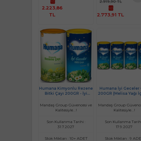
%5
2.919,90 TL
Sepete
Sepe
2.223,86
%5
Ekle
Ekl
TL
2.773,91 TL
Humana Kimyonlu Rezene
Humana İyi Geceler 
Bitki Çayı 200GR - İyi
200GR (Melisa Yağı İ
Geceler Çayı 200GR
Karışık Bitki İçecek 
(Avantaj Pk Karma 2 Li Set)
(4 Lü Set)
Mandaş Group Güvencesi ve
Mandaş Group Güvence
Kalitesiyle...!
Kalitesiyle...!
Son Kullanma Tarihi :
Son Kullanma Tarihi
31.7.2027
17.9.2027
Stok Miktarı : 10+ ADET
Stok Miktarı : 9 AD