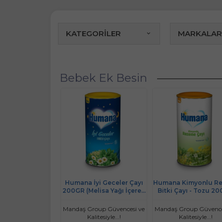
KATEGORİLER
MARKALAR
Bebek Ek Besin
Humana İyi Geceler Çayı
Humana Kimyonlu R
200GR (Melisa Yağı İçeren
Bitki Çayı - Tozu 2
Karışık Bitki İçecek Tozu)
Mandaş Group Güvencesi ve
Mandaş Group Güvence
Kalitesiyle...!
Kalitesiyle...!