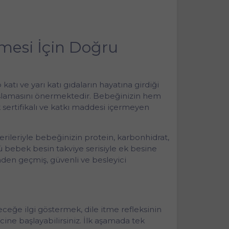
ümesi İçin Doğru
ı ve yarı katı gıdaların hayatına girdiği
 başlamasını önermektedir. Bebeğinizin hem
 sertifikalı ve katkı maddesi içermeyen
erileriyle bebeğinizin protein, karbonhidrat,
lü bebek besin takviye serisiyle ek besine
nden geçmiş, güvenli ve besleyici
eceğe ilgi göstermek, dile itme refleksinin
ine başlayabilirsiniz. İlk aşamada tek