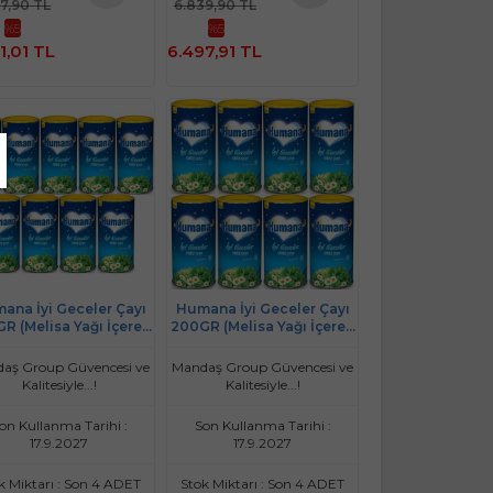
37,90 TL
6.839,90 TL
Sepete
Sepete
%5
%5
Ekle
Ekle
1,01 TL
6.497,91 TL
ana İyi Geceler Çayı
Humana İyi Geceler Çayı
R (Melisa Yağı İçeren
200GR (Melisa Yağı İçeren
şık Bitki İçecek Tozu)
Karışık Bitki İçecek Tozu)
(9 Lu Set)
(8 Li Set)
aş Group Güvencesi ve
Mandaş Group Güvencesi ve
Kalitesiyle...!
Kalitesiyle...!
on Kullanma Tarihi :
Son Kullanma Tarihi :
17.9.2027
17.9.2027
k Miktarı : Son 4 ADET
Stok Miktarı : Son 4 ADET