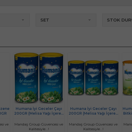
SET
STOK DU
ezene
Humana İyi Geceler Çayı
Humana İyi Geceler Çayı
Huma
00GR
200GR (Melisa Yağı İçeren
200GR (Melisa Yağı İçeren
Bitk
Karışık Bitki İçecek Tozu)
Karışık Bitki İçecek Tozu)
(2 Li Set)
(3 Lü Set)
si ve
Mandaş Group Güvencesi ve
Mandaş Group Güvencesi ve
Mand
Kalitesiyle...!
Kalitesiyle...!