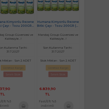
na Kimyonlu Rezene
Humana Kimyonlu Rezene
ki Çayı - Tozu 200GR
Bitki Çayı - Tozu 200GR (12
(10 Lu Set)
Li Set)
aş Group Güvencesi ve
Mandaş Group Güvencesi ve
Kalitesiyle...!
Kalitesiyle...!
on Kullanma Tarihi :
Son Kullanma Tarihi :
31.7.2027
31.7.2027
k Miktarı : Son 2 ADET
Stok Miktarı : Son 2 ADET
Ücretsiz Kargo
Ücretsiz Kargo
Sınırlı Stok
Sınırlı Stok
737,90
6.839,90
TL
TL
t/Eft %5
Fast/Eft %5
dirimli
indirimli