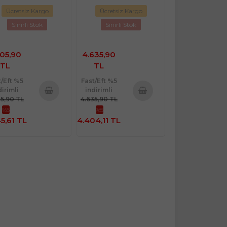
Ücretsiz Kargo
Ücretsiz Kargo
Sınırlı Stok
Sınırlı Stok
205,90
4.635,90
TL
TL
t/Eft %5
Fast/Eft %5
dirimli
indirimli
05,90 TL
4.635,90 TL
Sepete
Sepete
%5
%5
Ekle
Ekle
5,61 TL
4.404,11 TL