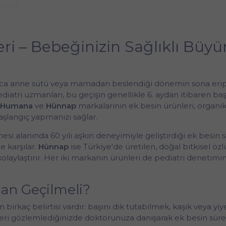
ri – Bebeğinizin Sağlıklı Büy
a anne sütü veya mamadan beslendiği dönemin sona erip kat
 pediatri uzmanları, bu geçişin genellikle 6. aydan itibaren
Humana
ve
Hünnap
markalarının ek besin ürünleri, organik
aşlangıç yapmanızı sağlar.
 alanında 60 yılı aşkın deneyimiyle geliştirdiği ek besin s
e karşılar.
Hünnap
ise Türkiye'de üretilen, doğal bitkisel öz
aylaştırır. Her iki markanın ürünleri de pediatri denetimi
an Geçilmeli?
irkaç belirtisi vardır: başını dik tutabilmek, kaşık veya yiy
leri gözlemlediğinizde doktorunuza danışarak ek besin sürec