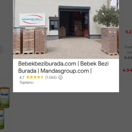
Ücretsiz Kargo
Ücretsiz Kargo
Sınırlı Stok
Sınırlı Stok
3.488,90
2.919,90
TL
5.
TL
Fast/Eft %5
indirimli
Fast/Eft %5
Fas
3.488,90 TL
indirimli
in
%5
2.919,90 TL
5.2
te
Sepete
Sepete
3.314,46
%5
e
Ekle
Ekle
2.773,91 TL
TL
4.94