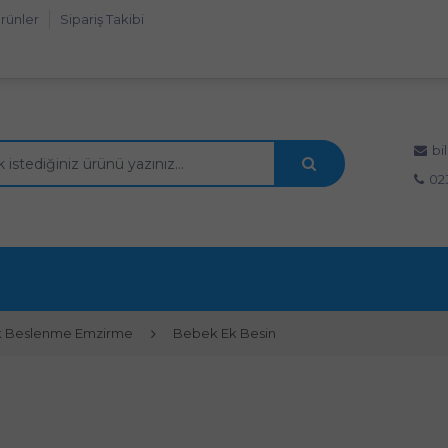
rünler
Sipariş Takibi
bi
02
 Beslenme Emzirme
Bebek Ek Besin