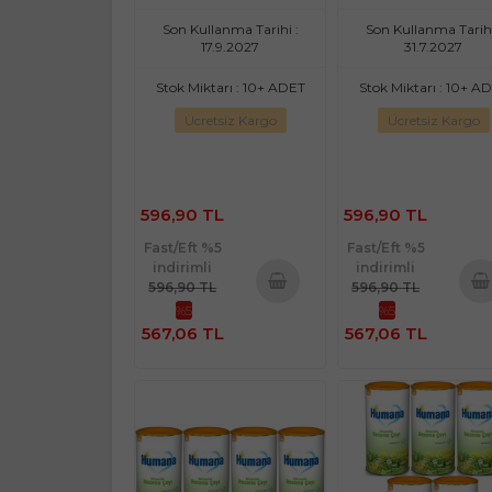
Son Kullanma Tarihi :
Son Kullanma Tarihi
17.9.2027
31.7.2027
Stok Miktarı : 10+ ADET
Stok Miktarı : 10+ A
Ücretsiz Kargo
Ücretsiz Kargo
596,90 TL
596,90 TL
Fast/Eft %5
Fast/Eft %5
indirimli
indirimli
596,90 TL
596,90 TL
%5
%5
Sepete
Sepe
567,06 TL
567,06 TL
Ekle
Ekl