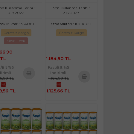
on Kullanma Tarihi :
Son Kullanma Tarihi :
31.7.2027
31.7.2027
tok Miktarı : 9 ADET
Stok Miktarı : 10+ ADET
Ücretsiz Kargo
Ücretsiz Kargo
Sınırlı Stok
766,90
TL
1.184,90 TL
t/Eft %5
Fast/Eft %5
dirimli
indirimli
66,90 TL
1.184,90 TL
Sepete
%5
%5
Sepete
Ekle
8,56 TL
1.125,66 TL
Ekle