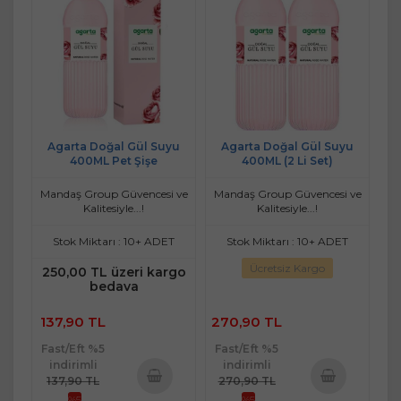
Agarta Doğal Gül Suyu
Agarta Doğal Gül Suyu
400ML Pet Şişe
400ML (2 Li Set)
Mandaş Group Güvencesi ve
Mandaş Group Güvencesi ve
Kalitesiyle...!
Kalitesiyle...!
Stok Miktarı : 10+ ADET
Stok Miktarı : 10+ ADET
Ücretsiz Kargo
250,00 TL üzeri kargo
bedava
137,90 TL
270,90 TL
Fast/Eft %5
Fast/Eft %5
indirimli
indirimli
137,90 TL
270,90 TL
%5
%5