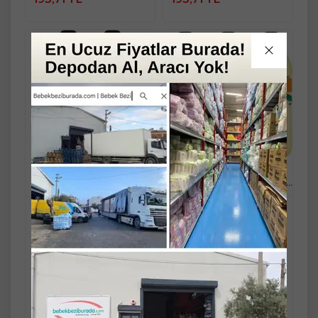
Ekle
Ekle
Agarta Kolonya 400 ML
Agarta Kolonya 400 ML
Mandalina 80 Derece Pet
Mandalina 80 Derece Pet
Şişe (2 Li Set)
Şişe (3 Lü Set)
Mandaş Group Güvencesi ve
Mandaş Group Güvencesi ve
Kalitesiyle...!
Kalitesiyle...!
Stok Miktarı : 10+ ADET
Stok Miktarı : 10+ ADET
Ücretsiz Kargo
Ücretsiz Kargo
387,90 TL
560,90 TL
Fast/Eft %5
Fast/Eft %5