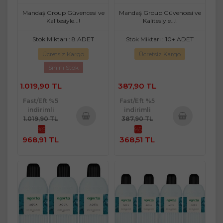
Şişe (6 Lı Set)
Li Set)
Mandaş Group Güvencesi ve
Mandaş Group Güvencesi ve
Kalitesiyle...!
Kalitesiyle...!
Stok Miktarı : 8 ADET
Stok Miktarı : 10+ ADET
Ücretsiz Kargo
Ücretsiz Kargo
Sınırlı Stok
1.019,90 TL
387,90 TL
Fast/Eft %5
Fast/Eft %5
indirimli
indirimli
1.019,90 TL
387,90 TL
%5
%5
Sepete
Sepete
968,91 TL
368,51 TL
Ekle
Ekle