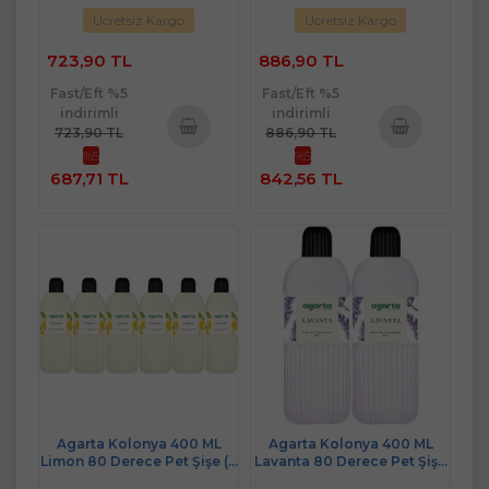
Ücretsiz Kargo
Ücretsiz Kargo
723,90 TL
886,90 TL
Fast/Eft %5
Fast/Eft %5
indirimli
indirimli
723,90 TL
886,90 TL
%5
%5
Sepete
Sepete
687,71 TL
842,56 TL
Ekle
Ekle
Agarta Kolonya 400 ML
Agarta Kolonya 400 ML
Limon 80 Derece Pet Şişe (6
Lavanta 80 Derece Pet Şişe
Lı Set)
(2 Li Set)