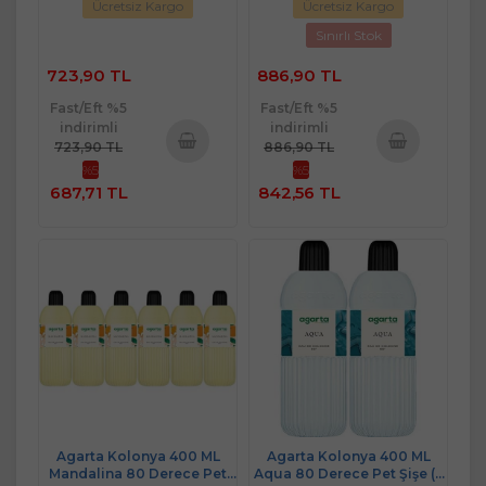
Ücretsiz Kargo
Ücretsiz Kargo
Sınırlı Stok
723,90 TL
886,90 TL
Fast/Eft %5
Fast/Eft %5
indirimli
indirimli
723,90 TL
886,90 TL
%5
%5
Sepete
Sepete
687,71 TL
842,56 TL
Ekle
Ekle
Agarta Kolonya 400 ML
Agarta Kolonya 400 ML
Mandalina 80 Derece Pet
Aqua 80 Derece Pet Şişe (2