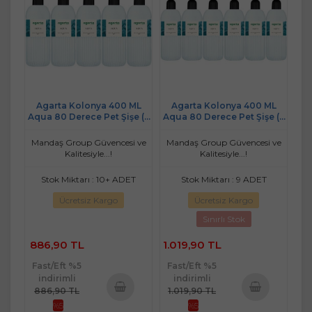
Agarta Kolonya 400 ML
Agarta Kolonya 400 ML
Aqua 80 Derece Pet Şişe (5
Aqua 80 Derece Pet Şişe (6
Li Set)
Lı Set)
Mandaş Group Güvencesi ve
Mandaş Group Güvencesi ve
Kalitesiyle...!
Kalitesiyle...!
Stok Miktarı : 10+ ADET
Stok Miktarı : 9 ADET
Ücretsiz Kargo
Ücretsiz Kargo
Sınırlı Stok
886,90 TL
1.019,90 TL
Fast/Eft %5
Fast/Eft %5
indirimli
indirimli
886,90 TL
1.019,90 TL
%5
%5
Sepete
Sepete