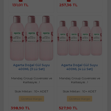
Sepete
Sepete
131,01 TL
257,36 TL
Ekle
Ekle
Agarta Doğal Gül Suyu
Agarta Doğal Gül Suyu
400ML (3 Lü Set)
400ML (4 Lü Set)
Mandaş Group Güvencesi ve
Mandaş Group Güvencesi ve
Kalitesiyle...!
Kalitesiyle...!
Stok Miktarı : 10+ ADET
Stok Miktarı : 10+ ADET
Ücretsiz Kargo
Ücretsiz Kargo
398,90 TL
527,90 TL