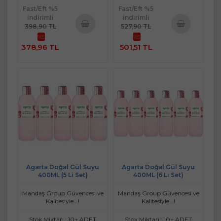
Fast/Eft %5
Fast/Eft %5
indirimli
indirimli
398,90 TL
527,90 TL
%5
%5
Sepete
Sepete
378,96 TL
501,51 TL
Ekle
Ekle
Agarta Doğal Gül Suyu
Agarta Doğal Gül Suyu
400ML (5 Li Set)
400ML (6 Lı Set)
Mandaş Group Güvencesi ve
Mandaş Group Güvencesi ve
Kalitesiyle...!
Kalitesiyle...!
Stok Miktarı : 10+ ADET
Stok Miktarı : 10+ ADET