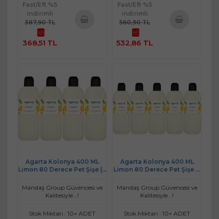
Fast/Eft %5
Fast/Eft %5
indirimli
indirimli
387,90 TL
560,90 TL
%5
%5
Sepete
Sepete
368,51 TL
532,86 TL
Ekle
Ekle
Agarta Kolonya 400 ML
Agarta Kolonya 400 ML
Limon 80 Derece Pet Şişe (4
Limon 80 Derece Pet Şişe (5
Lü Set)
Li Set)
Mandaş Group Güvencesi ve
Mandaş Group Güvencesi ve
Kalitesiyle...!
Kalitesiyle...!
Stok Miktarı : 10+ ADET
Stok Miktarı : 10+ ADET