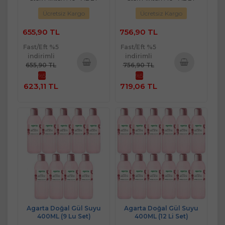
Ücretsiz Kargo
Ücretsiz Kargo
655,90 TL
756,90 TL
Fast/Eft %5
Fast/Eft %5
indirimli
indirimli
655,90 TL
756,90 TL
%5
%5
Sepete
Sepete
623,11 TL
719,06 TL
Ekle
Ekle
Agarta Doğal Gül Suyu
Agarta Doğal Gül Suyu
400ML (9 Lu Set)
400ML (12 Li Set)