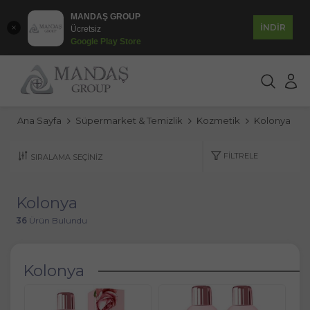
MANDAŞ GROUP
İNDİR
Ücretsiz
Google Play Store
Ana Sayfa
Süpermarket & Temizlik
Kozmetik
Kolonya
FILTRELE
Kolonya
36
Ürün Bulundu
Kolonya