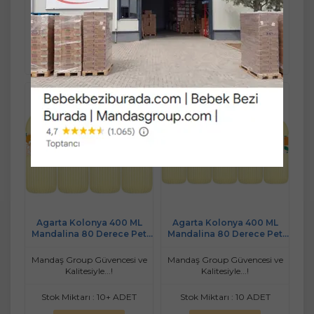
indirimli
indirimli
387,90 TL
560,90 TL
%5
%5
Sepete
Sepete
368,51 TL
532,86 TL
Ekle
Ekle
Agarta Kolonya 400 ML
Agarta Kolonya 400 ML
Mandalina 80 Derece Pet
Mandalina 80 Derece Pet
Şişe (4 Lü Set)
Şişe (5 Li Set)
Mandaş Group Güvencesi ve
Mandaş Group Güvencesi ve
Kalitesiyle...!
Kalitesiyle...!
Stok Miktarı : 10+ ADET
Stok Miktarı : 10 ADET