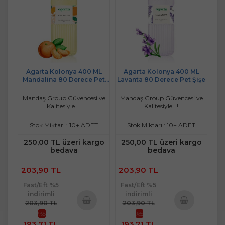
Agarta Kolonya 400 ML
Agarta Kolonya 400 ML
Mandalina 80 Derece Pet
Lavanta 80 Derece Pet Şişe
Şişe
Mandaş Group Güvencesi ve
Mandaş Group Güvencesi ve
Kalitesiyle...!
Kalitesiyle...!
Stok Miktarı : 10+ ADET
Stok Miktarı : 10+ ADET
250,00 TL üzeri kargo
250,00 TL üzeri kargo
bedava
bedava
203,90 TL
203,90 TL
Fast/Eft %5
Fast/Eft %5
indirimli
indirimli
203,90 TL
203,90 TL
%5
%5
Sepete
Sepete
193,71 TL
193,71 TL