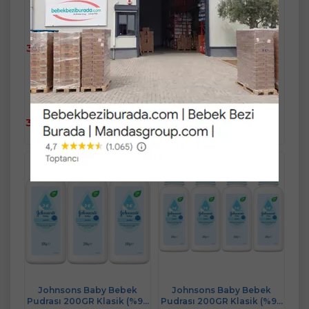
Stok Miktarı : 10+ ADET
Stok Miktarı : 10+ ADET
Ücretsiz Kargo
Ücretsiz Kargo
3.212,90 TL
596,90 TL
Fast/Eft %5
Fast/Eft %5
indirimli
indirimli
3.212,90 TL
596,90 TL
%5
%5
Sepete
Sepete
3.052,26 TL
567,06 TL
Ekle
Ekle
Johnsons Baby Bebek
Johnsons Baby Bebek
Pudrası 200GR Klasik (%99
Pudrası 200GR Klasik (%99