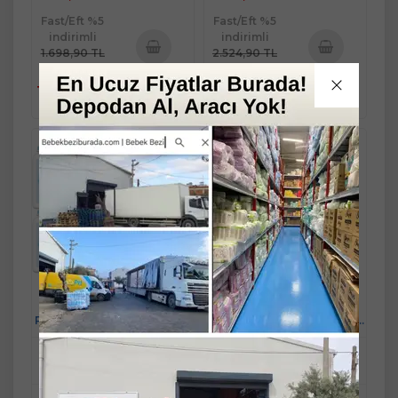
Fast/Eft %5
Fast/Eft %5
indirimli
indirimli
1.698,90 TL
2.524,90 TL
%5
%5
Sepete
Sepete
1.613,96 TL
2.398,66 TL
Ekle
Ekle
Johnsons Baby Bebek
Johnsons Baby Bebek
Pudrası 200GR Klasik (%99
Pudrası 200GR Klasik (%99
Doğal) (12 Li Set)
Doğal) (2 Li Set)
Mandaş Group Güvencesi ve
Mandaş Group Güvencesi ve
Kalitesiyle...!
Kalitesiyle...!