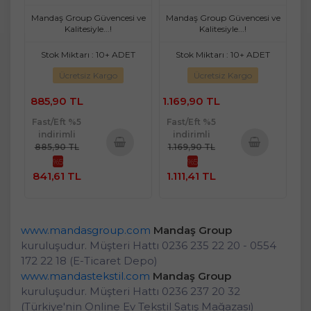
Doğal) (3 Lü Set)
Doğal) (4 Lü Set)
Mandaş Group Güvencesi ve
Mandaş Group Güvencesi ve
Kalitesiyle...!
Kalitesiyle...!
Stok Miktarı : 10+ ADET
Stok Miktarı : 10+ ADET
Ücretsiz Kargo
Ücretsiz Kargo
885,90 TL
1.169,90 TL
Fast/Eft %5
Fast/Eft %5
indirimli
indirimli
885,90 TL
1.169,90 TL
%5
%5
Sepete
Sepete
841,61 TL
1.111,41 TL
Ekle
Ekle
www.mandasgroup.com
Mandaş Group
kuruluşudur. Müşteri Hattı 0236 235 22 20 - 0554
172 22 18 (E-Ticaret Depo)
www.mandastekstil.com
Mandaş Group
kuruluşudur. Müşteri Hattı 0236 237 20 32
(Türkiye'nin Online Ev Tekstil Satış Mağazası)