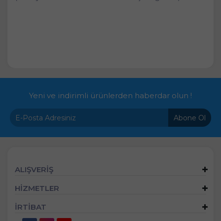
Yeni ve indirimli ürünlerden haberdar olun !
Abone Ol
ALIŞVERİŞ
HİZMETLER
İRTİBAT