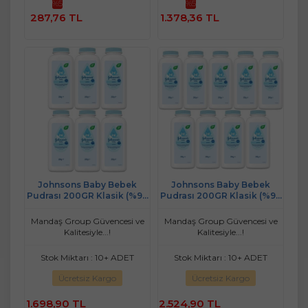
%5
%5
Sepete
Sepete
287,76 TL
1.378,36 TL
Ekle
Ekle
Johnsons Baby Bebek
Johnsons Baby Bebek
Pudrası 200GR Klasik (%99
Pudrası 200GR Klasik (%99
Doğal) (6 Lı Set)
Doğal) (9 Lu Set)
Mandaş Group Güvencesi ve
Mandaş Group Güvencesi ve
Kalitesiyle...!
Kalitesiyle...!
Stok Miktarı : 10+ ADET
Stok Miktarı : 10+ ADET
Ücretsiz Kargo
Ücretsiz Kargo
1.698,90 TL
2.524,90 TL