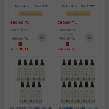
Stok Miktarı : 10+ ADET
Stok Miktarı : 10+ ADET
Ücretsiz Kargo
Ücretsiz Kargo
660,90 TL
780,90 TL
Fast/Eft %5
Fast/Eft %5
indirimli
indirimli
660,90 TL
780,90 TL
%5
%5
Sepete
Sepete
627,86 TL
741,86 TL
Ekle
Ekle
Fe Keratin Saç Sütü 200ML
Fe Keratin Saç Sütü 200ML