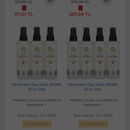
137,90 TL
270,90 TL
%5
%5
Sepete
Sepete
131,01 TL
257,36 TL
Ekle
Ekle
Fe Keratin Saç Sütü 200ML
Fe Keratin Saç Sütü 200ML
(3 Lü Set)
(4 Lü Set)
Mandaş Group Güvencesi ve
Mandaş Group Güvencesi ve
Kalitesiyle...!
Kalitesiyle...!
Stok Miktarı : 10+ ADET
Stok Miktarı : 10+ ADET
Ücretsiz Kargo
Ücretsiz Kargo