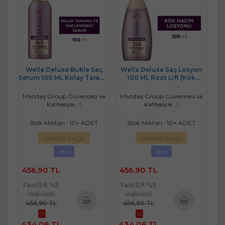
Wella Deluxe Bukle Saç
Wella Deluxe Saç Losyon
Serum 100 ML Kolay Tarama
100 ML Root Lift (Kök
& Güçlendirici
Hacim)
Mandaş Group Güvencesi ve
Mandaş Group Güvencesi ve
Kalitesiyle...!
Kalitesiyle...!
Stok Miktarı : 10+ ADET
Stok Miktarı : 10+ ADET
Ücretsiz Kargo
Ücretsiz Kargo
Yeni
Yeni
456,90 TL
456,90 TL
Fast/Eft %5
Fast/Eft %5
indirimli
indirimli
456,90 TL
456,90 TL
%5
%5
Sepete
Sepete
434,06 TL
434,06 TL