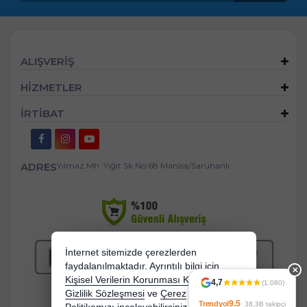
ALIŞVERİŞ
HİZMETLER
İRTİBAT
ADRES
Yılmaz Mh. Yiğit Sk No:68 Manisa/Saruhanlı
İnternet sitemizde çerezlerden
faydalanılmaktadır. Ayrıntılı bilgi için
✕
Kişisel Verilerin Korunması Kanununu,
4,7
(1.080)
Gizlilik Sözleşmesi
ve
Çerez
9.5
Trendyol
· 38,3B takipçi