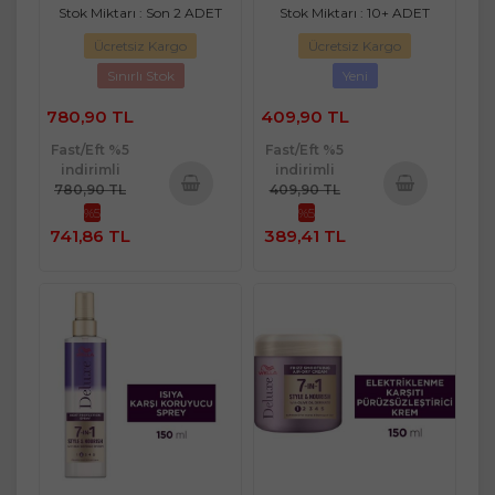
Stok Miktarı : Son 2 ADET
Stok Miktarı : 10+ ADET
Ücretsiz Kargo
Ücretsiz Kargo
Sınırlı Stok
Yeni
780,90 TL
409,90 TL
Fast/Eft %5
Fast/Eft %5
indirimli
indirimli
780,90 TL
409,90 TL
%5
%5
Sepete
Sepete
741,86 TL
389,41 TL
Ekle
Ekle