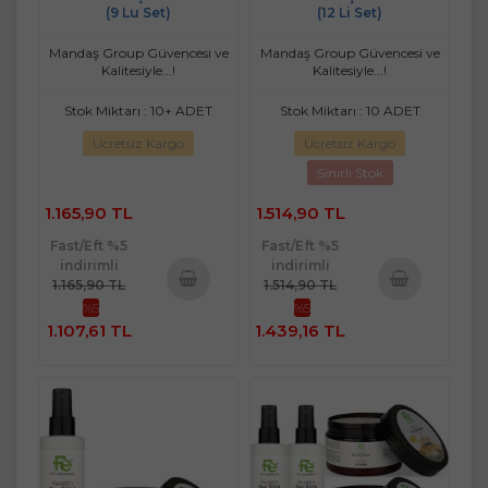
(9 Lu Set)
(12 Li Set)
Mandaş Group Güvencesi ve
Mandaş Group Güvencesi ve
Kalitesiyle...!
Kalitesiyle...!
Stok Miktarı : 10+ ADET
Stok Miktarı : 10 ADET
Ücretsiz Kargo
Ücretsiz Kargo
Sınırlı Stok
1.165,90 TL
1.514,90 TL
Fast/Eft %5
Fast/Eft %5
indirimli
indirimli
1.165,90 TL
1.514,90 TL
%5
%5
Sepete
Sepete
1.107,61 TL
1.439,16 TL
Ekle
Ekle