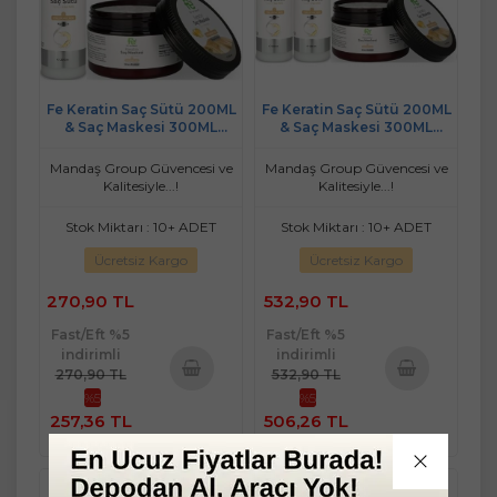
Fe Keratin Saç Sütü 200ML
Fe Keratin Saç Sütü 200ML
& Saç Maskesi 300ML
& Saç Maskesi 300ML
(Karma 2 Li Set)
(Karma 4 Lü Set)
Mandaş Group Güvencesi ve
Mandaş Group Güvencesi ve
Kalitesiyle...!
Kalitesiyle...!
Stok Miktarı : 10+ ADET
Stok Miktarı : 10+ ADET
Ücretsiz Kargo
Ücretsiz Kargo
270,90 TL
532,90 TL
Fast/Eft %5
Fast/Eft %5
indirimli
indirimli
270,90 TL
532,90 TL
%5
%5
Sepete
Sepete
257,36 TL
506,26 TL
Ekle
Ekle