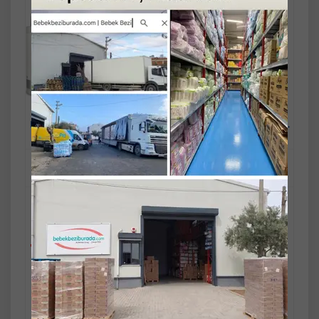
Fe Keratin Saç Sütü 200ML
Fe Keratin Saç Sütü 200ML
& Saç Maskesi 300ML
& Saç Maskesi 300ML
(Karma 6 Lı Set)
(Karma 8 Li Set)
Mandaş Group Güvencesi ve
Mandaş Group Güvencesi ve
Kalitesiyle...!
Kalitesiyle...!
Stok Miktarı : 10+ ADET
Stok Miktarı : 10+ ADET
Ücretsiz Kargo
Ücretsiz Kargo
780,90 TL
1.037,90 TL
Fast/Eft %5
Fast/Eft %5
indirimli
indirimli
780,90 TL
1.037,90 TL
%5
%5
Sepete
Sepete