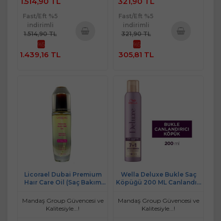
1.514,90 TL
321,90 TL
Fast/Eft %5
Fast/Eft %5
indirimli
indirimli
1.514,90 TL
321,90 TL
%5
%5
Sepete
Sepete
1.439,16 TL
305,81 TL
Ekle
Ekle
Licorael Dubai Premium
Wella Deluxe Bukle Saç
Haır Care Oil (Saç Bakım
Köpüğü 200 ML Canlandırı
Yağı) 120ML
Bukle
Mandaş Group Güvencesi ve
Mandaş Group Güvencesi ve
Kalitesiyle...!
Kalitesiyle...!