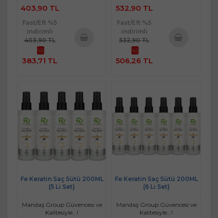
403,90 TL
532,90 TL
Fast/Eft %5
Fast/Eft %5
indirimli
indirimli
403,90 TL
532,90 TL
%5
%5
Sepete
Sepete
383,71 TL
506,26 TL
Ekle
Ekle
Fe Keratin Saç Sütü 200ML
Fe Keratin Saç Sütü 200ML
(5 Li Set)
(6 Lı Set)
Mandaş Group Güvencesi ve
Mandaş Group Güvencesi ve
Kalitesiyle...!
Kalitesiyle...!