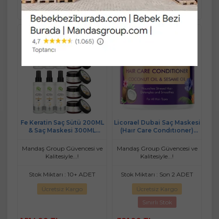
741,86 TL
986,01 TL
Ekle
Ekle
Fe Keratin Saç Sütü 200ML
Licorael Dubai Saç Maskesi
& Saç Maskesi 300ML
(Haır Care Condıtıoner)
(Karma 12 Li Set)
200ML
Mandaş Group Güvencesi ve
Mandaş Group Güvencesi ve
Kalitesiyle...!
Kalitesiyle...!
Stok Miktarı : 10+ ADET
Stok Miktarı : Son 2 ADET
Ücretsiz Kargo
Ücretsiz Kargo
Sınırlı Stok