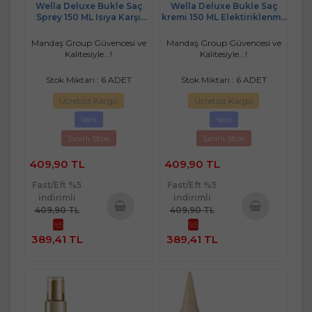
Wella Deluxe Bukle Saç
Wella Deluxe Bukle Saç
Sprey 150 ML Isıya Karşı
kremi 150 ML Elektiriklenme
Koruma
Karşıtı
Mandaş Group Güvencesi ve
Mandaş Group Güvencesi ve
Kalitesiyle...!
Kalitesiyle...!
Stok Miktarı : 6 ADET
Stok Miktarı : 6 ADET
Ücretsiz Kargo
Ücretsiz Kargo
Yeni
Yeni
Sınırlı Stok
Sınırlı Stok
409,90 TL
409,90 TL
Fast/Eft %5
Fast/Eft %5
indirimli
indirimli
409,90 TL
409,90 TL
%5
%5
Sepete
Sepete
389,41 TL
389,41 TL
Ekle
Ekle