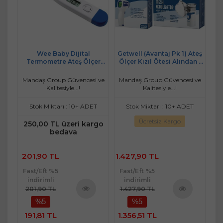
Ateş
Wee Baby Dijital
Getwell (Avantaj Pk 1) Ateş
G
n -
Termometre Ateş Ölçer
Ölçer Kızıl Ötesi Alından -
Öt
n
(Kod:301)
Temassız / Mesh
Uza
i
Nebulizatör Şarjlı
 ve
Mandaş Group Güvencesi ve
Mandaş Group Güvencesi ve
Ma
Kalitesiyle...!
Kalitesiyle...!
Stok Miktarı : 10+ ADET
Stok Miktarı : 10+ ADET
Ücretsiz Kargo
250,00 TL üzeri kargo
bedava
201,90 TL
1.427,90 TL
66
Fast/Eft %5
Fast/Eft %5
Fa
indirimli
indirimli
201,90 TL
1.427,90 TL
6
%5
%5
ü
Ürünü
Ürünü
e
İncele
İncele
191,81 TL
1.356,51 TL
6