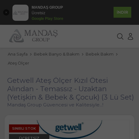
MANDAŞ GROUP
İNDİR
Ücretsiz
Google Play Store
Ana Sayfa
Bebek Banyo & Bakım
Bebek Bakım
Ateş Ölçer
Getwell Ateş Ölçer Kızıl Ötesi
Alından - Temassız - Uzaktan
(Yetişkin & Bebek & Çocuk) (3 Lü Set)
Mandaş Group Güvencesi ve Kalitesiyle...!
SINIRLI STOK
ÜCRETSIZ