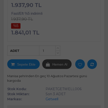
1.937,90 TL
Fast/Eft %5 indirimli
1.937,90 TL
%5
1.841,01 TL
ADET
+
-
Sepete Ekle
Hemen Al
Manisa şehrinden En geç 10 Ağustos Pazartesi günü
kargoda
Stok Kodu:
PAKETGETWELL006
Stok Miktarı:
Son 3 ADET
Markası:
Getwell