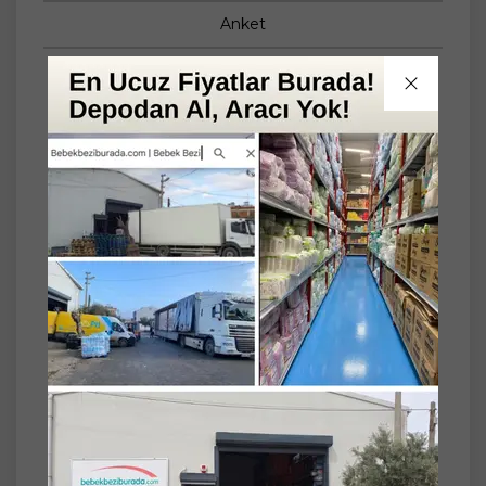
Anket
SET
3'lü
Getwell Ateş Ölçer Kızıl Ötesi Alından -
Temassız - Uzaktan (Yetişkin & Bebek &
Çocuk) (3 Lü Set)
Getwell Kızıl Ötesi Temassız Ateş Ölçer;
bebek, çocuk ve yetişkinlerde pratik kullanım
sunan dijital ölçüm cihazıdır. Temassız ölçüm
teknolojisi sayesinde hijyenik kullanım
deneyimi sağlar. Alından kısa sürede ölçüm
yapabilen yapısı ile evde günlük kullanım için
uygundur.
Öne Çıkan Özellikler
- 1 saniyede hızlı ölçüm
- Temassız kızıl ötesi ölçüm teknolojisi