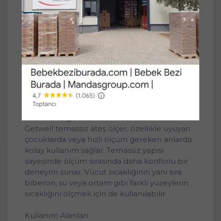
- Bebek, çocuk ve yetişkin kullanımına uygun
- 32 ölçüm hafızası
- 3 renkli ateş uyarı göstergesi
- °C / °F değiştirilebilir kullanım
- Yüksek sıcaklık uyarısı
- Hem vücut hem nesne sıcaklığı ölçebilme
- Kolay okunabilir dijital ekran
- Otomatik kapanma fonksiyonu
- Ergonomik ve hafif tasarım
Pratik ve Hijyenik Kullanım
Getwell temassız ateş ölçer, özellikle uyuyan
çocuklarda veya hızlı ölçüm gereken anlarda
kolay kullanım sağlar. Temassız yapısı
sayesinde ölçüm sırasında daha konforlu bir
deneyim sunar. Vücut sıcaklığının yanı sıra
biberon, su veya ortam gibi farklı yüzeylerin
sıcaklığını ölçmek için de kullanılabilir.
Kullanım Alanları