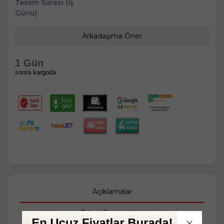
Teslim Süresi (İş
Günü):
Arkadaşıma Öner
1 Gün
sonra kargoda
Açıklamalar
Taksit Seçenekleri