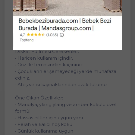
tazelik hissi sağlar.
Ürün Bilgisi:
• Hacim: 150 ml
• Koku: Manolya - Ylang Ylang - Amber
• Seri: Bahar Tazeliği
Dikkat Edilmesi Gerekenler:
• Haricen kullanım içindir.
• Göz ile temasından kaçınınız.
• Çocukların erişemeyeceği yerde muhafaza
ediniz.
• Ateş ve ısı kaynaklarından uzak tutunuz.
Öne Çıkan Özellikler:
• Manolya, ylang ylang ve amber kokulu özel
formül
• Hassas ciltler için uygun yapı
• Ferah ve kalıcı hoş koku
• Günlük kullanıma uygun