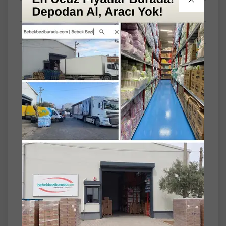
Tüm Yorumlar
Tüm Sorular
SET
2'li
Dalin Bebek Kolonyası 150ML Bahar Tazeliği
(Manolya-Ylang,Ylang-Amber Kokulu) (2 Li
Set)
Dalin Bebek Kolonyası 150 ml Bahar Tazeliği
(Manolya - Ylang Ylang - Amber Kokulu) –
Ferah ve Zarif Koku
Dalin Bebek Kolonyası Bahar Tazeliği,
manolya, ylang ylang ve amber notalarının
uyumuyla bebeğinizin cildinde ferah,
yumuşak ve hoş bir koku bırakır. Hassas ciltler
için geliştirilmiş özel formülü sayesinde
günlük kullanıma uygundur ve gün boyu