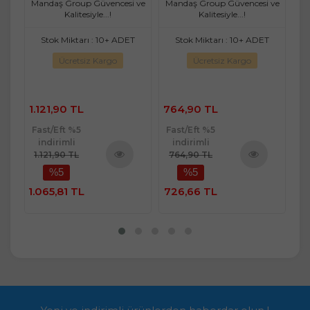
 ve
Mandaş Group Güvencesi ve
Mandaş Group Güvencesi ve
Ma
Kalitesiyle...!
Kalitesiyle...!
T
Stok Miktarı : 10+ ADET
Stok Miktarı : 10+ ADET
Ücretsiz Kargo
Ücretsiz Kargo
1.121,90 TL
764,90 TL
76
Fast/Eft %5
Fast/Eft %5
Fa
indirimli
indirimli
1.121,90 TL
764,90 TL
7
%5
%5
ü
Ürünü
Ürünü
e
İncele
İncele
1.065,81 TL
726,66 TL
7