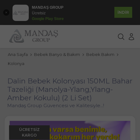
MANDAŞ GROUP
İNDİR
Ücretsiz
Google Play Store
Ana Sayfa
Bebek Banyo & Bakım
Bebek Bakım
Kolonya
Dalin Bebek Kolonyası 150ML Bahar
Tazeliği (Manolya-Ylang,Ylang-
Amber Kokulu) (2 Li Set)
Mandaş Group Güvencesi ve Kalitesiyle...!
ÜCRETSIZ
KARGO