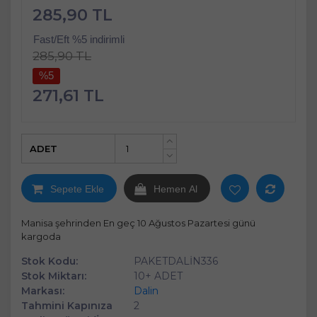
285,90 TL
Fast/Eft %5 indirimli
285,90 TL
%5
271,61 TL
ADET
+
-
Sepete Ekle
Hemen Al
Manisa şehrinden En geç 10 Ağustos Pazartesi günü
kargoda
Stok Kodu:
PAKETDALİN336
Stok Miktarı:
10+ ADET
Markası:
Dalin
Tahmini Kapınıza
2