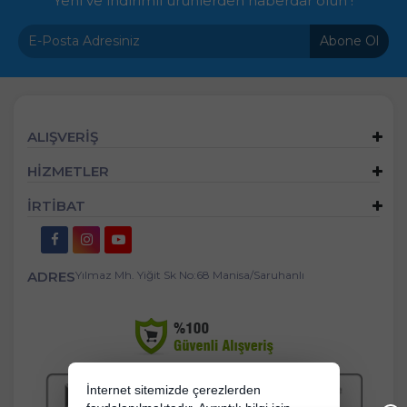
Yeni ve indirimli ürünlerden haberdar olun !
Abone Ol
ALIŞVERİŞ
HİZMETLER
İRTİBAT
ADRES
Yılmaz Mh. Yiğit Sk No:68 Manisa/Saruhanlı
İnternet sitemizde çerezlerden