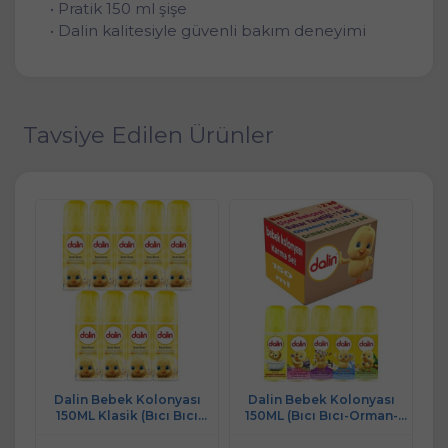
• Pratik 150 ml şişe
• Dalin kalitesiyle güvenli bakım deneyimi
Tavsiye Edilen Ürünler
ı
Dalin Bebek Kolonyası
Dalin Bebek Kolonyası
150ML Klasik (Bıcı Bıcı
150ML (Bıcı Bıcı-Orman-
sk
Kokusu) (9 Lu Set)
Çiçek-Deniz-Bahar) Karma 6
(M
Lı Set