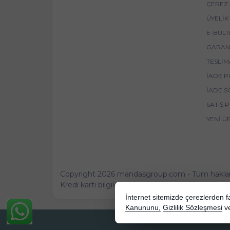
ÇEREZ 
ÜYELIK
E-BÜLT
GARANT
TESLIM
İADE P
İADE S
SATIŞ 
YENI Ü
Copyright 2026 mandasgroup.com - Tüm hakları 
Kredi kartı bilgileriniz 256bit SSL sertifikası ile 
İnternet sitemizde çerezlerden fay
Kanununu,
Gizlilik Sözleşmesi
v