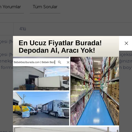
 Yorumlar
Tüm Sorular
4'lü
çesi (Menekşe-Yasemin-Limon Kokulu) (4 Lü Set)
esi (Menekşe - Yasemin - Limon Kokulu) – Ferah ve Çiçeks
ekşe, yasemin ve limon notalarının uyumuyla bebeğinizin c
 özel formülü sayesinde günlük kullanıma uygundur ve gün boyu 