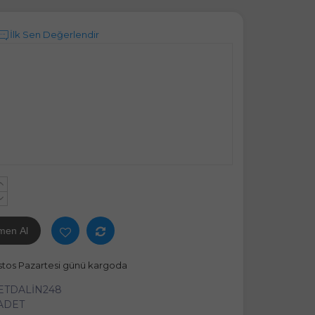
İlk Sen Değerlendir
+
-
men Al
stos Pazartesi günü kargoda
ETDALİN248
 ADET