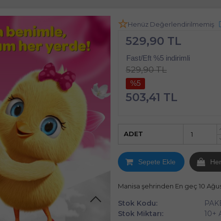
Henüz Değerlendirilmemiş
529,90 TL
Fast/Eft %5 indirimli
529,90 TL
%5
503,41 TL
ADET
Sepete Ekle
He
Manisa şehrinden En geç 10 Ağu
Stok Kodu:
PAK
Stok Miktarı:
10+