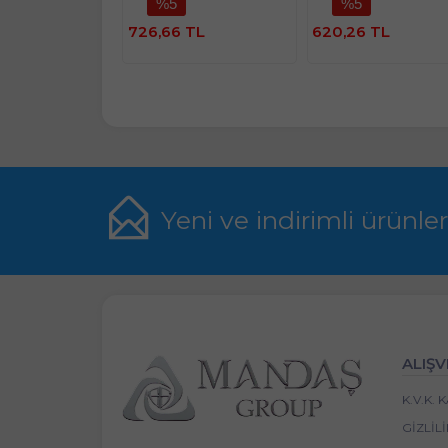
%5
%5
Ürünü
Ürü
81
İncele
İncele
İnce
726,66 TL
620,26 TL
Yeni ve indirimli ürünle
ALIŞV
K.V.K.
GIZLIL