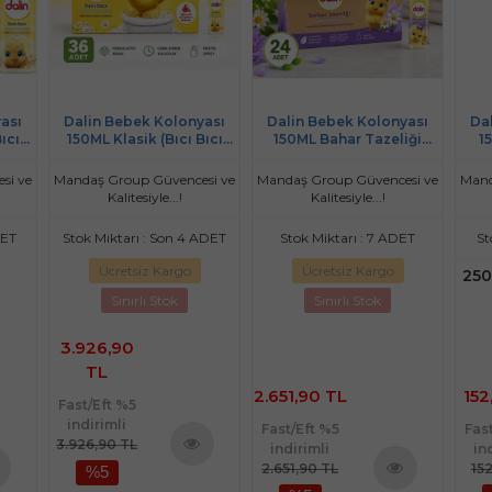
ası
Dalin Bebek Kolonyası
Dalin Bebek Kolonyası
Da
ıcı
150ML Klasik (Bıcı Bıcı
150ML Bahar Tazeliği
1
)
Kokusu) (36 Lı Set)
(Manolya-Ylang,Ylang-
(Me
Amber Kokulu) (24 Lü Set)
si ve
Mandaş Group Güvencesi ve
Mandaş Group Güvencesi ve
Mand
Kalitesiyle...!
Kalitesiyle...!
DET
Stok Miktarı : Son 4 ADET
Stok Miktarı : 7 ADET
St
Ücretsiz Kargo
Ücretsiz Kargo
250
Sınırlı Stok
Sınırlı Stok
3.926,90
TL
2.651,90 TL
152
Fast/Eft %5
indirimli
Fast/Eft %5
Fas
3.926,90 TL
indirimli
in
2.651,90 TL
15
%5
Ürünü