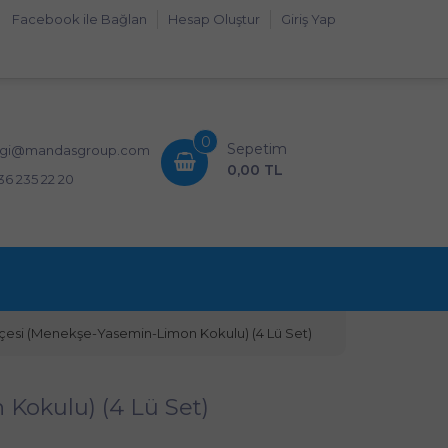
Facebook ile Bağlan
Hesap Oluştur
Giriş Yap
0
Sepetim
lgi@mandasgroup.com
0,00 TL
36 235 22 20
çesi (Menekşe-Yasemin-Limon Kokulu) (4 Lü Set)
Kokulu) (4 Lü Set)