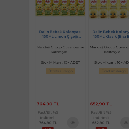
ebek Kolonyası
Dalin Bebek Kolonyası
Dalin Bebek Kolony
Bahar Tazeliği
150ML Limon Çiçeği
150ML Klasik (Bıcı B
ya-Ylang,Ylang-
(Limon-Bergomat-
Kokusu) (5 Li Set
kulu) (18 Li Set)
Papatya) (6 Lı Set)
roup Güvencesi ve
Mandaş Group Güvencesi ve
Mandaş Group Güvence
litesiyle...!
Kalitesiyle...!
Kalitesiyle...!
iktarı : 9 ADET
Stok Miktarı : 10+ ADET
Stok Miktarı : 10+ A
retsiz Kargo
Ücretsiz Kargo
Ücretsiz Kargo
ınırlı Stok
0 TL
764,90 TL
652,90 TL
 %5
li
Fast/Eft %5
Fast/Eft %5
 TL
indirimli
indirimli
764,90 TL
652,90 TL
Ürünü