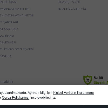
POLITIKASI
SIPARIŞ TAKIBI
 AYDINLATMA METNI
IBAN BİLGİLERİMİZ
EN AYDINLATMA METNI
I ŞARTLARI
AT ŞARTLARI
OLITIKASI
ÖZLEŞMESI
POLITIKASI SÖZLEŞMESI
RÜNLER
saklıdır.
korunmaktadır.
dalanılmaktadır. Ayrıntılı bilgi için
Kişisel Verilerin Korunması
e
Çerez Politikamızı
inceleyebilirsiniz.
Bu site AKINSOFT E-Ticaret ile hazırlanmıştır.