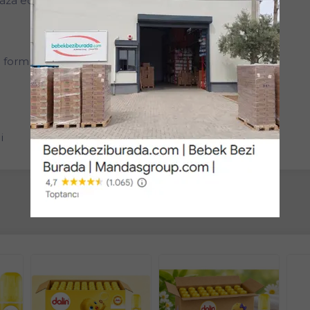
za ediniz.
l formül
i