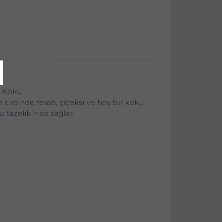
i Koku
ildinde ferah, çiçeksi ve hoş bir koku
tazelik hissi sağlar.