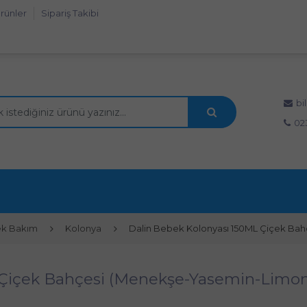
rünler
Sipariş Takibi
bi
02
k Bakım
Kolonya
Dalin Bebek Kolonyası 150ML Çiçek Bah
Çiçek Bahçesi (Menekşe-Yasemin-Limon 