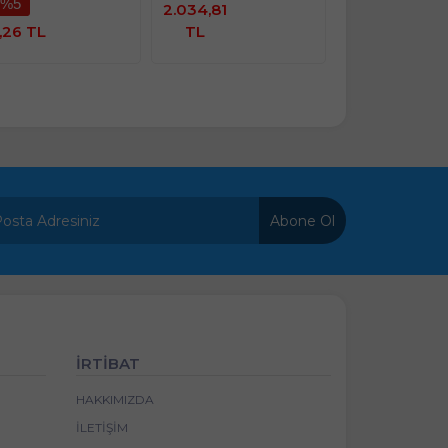
%5
Ürünü
2.034,81
2.034,81
İncele
İncele
,26 TL
TL
TL
Abone Ol
İRTİBAT
HAKKIMIZDA
İLETIŞIM