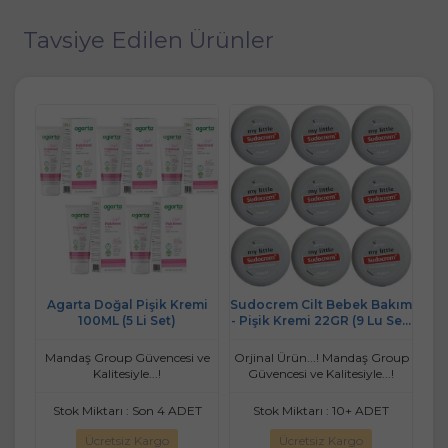
Tavsiye Edilen Ürünler
akım
Agarta Doğal Pişik Kremi
Sudocrem Cilt Bebek Bakım
Sud
Set)
100ML (5 Li Set)
- Pişik Kremi 22GR (9 Lu Set)
-
(Seyahat Boy)
roup
Mandaş Group Güvencesi ve
Orjinal Ürün...! Mandaş Group
Orj
.!
Kalitesiyle...!
Güvencesi ve Kalitesiyle...!
G
T
Stok Miktarı : Son 4 ADET
Stok Miktarı : 10+ ADET
Ücretsiz Kargo
Ücretsiz Kargo