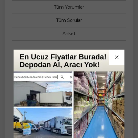
Tüm Yorumlar
Tüm Sorular
Anket
Set
4'lü
Sebamed Bebek Pişik Önleyici Krem 100ML
(4 Lü Set)
Baby Sebamed Bebek Pişik Önleyici Krem
100 ml; bebeğin bez bölgesi bakımını sağlar,
bebeğin narin cildinin direncini arttırmasına
yardımcı olur.
İçeriğindeki nemlendirici faktörler ve
maddeler ile bebeğin cildinin bakımını ve
tahriş olmasına karşı korunmasını sağlar.
Titanyum dioksit dışkı nedeniyle oluşan