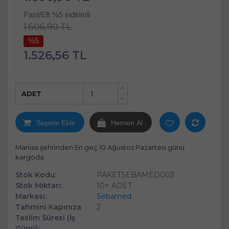
Fast/Eft %5 indirimli
1.606,90 TL
%5
1.526,56 TL
ADET
+
-
Sepete Ekle
Hemen Al
Manisa şehrinden En geç 10 Ağustos Pazartesi günü
kargoda
Stok Kodu:
PAKETSEBAMED003
Stok Miktarı:
10+ ADET
Markası:
Sebamed
Tahmini Kapınıza
2
Teslim Süresi (İş
Günü):