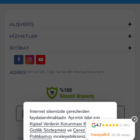
ALIŞVERİŞ
HİZMETLER
İRTİBAT
ADRES
Yılmaz Mh. Yiğit Sk No:68 Manisa/Saruhanlı
İnternet sitemizde çerezlerden
faydalanılmaktadır. Ayrıntılı bilgi için
✕
Kişisel Verilerin Korunması Kanununu,
4,7
(1.080)
Gizlilik Sözleşmesi
ve
Çerez
9.5
Trendyol
· 38,3B takipçi
Politikamızı
inceleyebilirsiniz.
Copyright 2026 mandasgroup.com - Tüm hakları saklıdır.