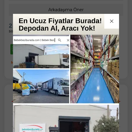
Arkadaşıma Öner
2 Gün 9 Saat 32 Dakika
sonra kargoda
Açıklamalar
Taksit Seçenekleri
Tüm Yorumlar