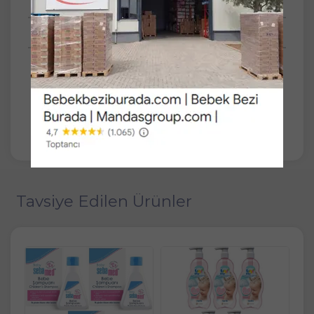
Tüm Sorular
Anket
SET
6'lı
Johnsons Baby Bebek Şampuanı Klasik
750ML+200 Hediye (6 Lı Set)
Tavsiye Edilen Ürünler