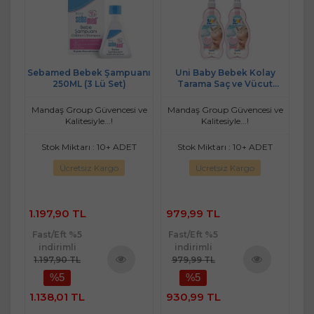
anı
Sebamed Bebek Şampuanı
Uni Baby Bebek Kolay
Se
250ML (3 Lü Set)
Tarama Saç ve Vücut
Lü
Şampuanı 700ML (Pompalı)
(5 Li Set)
 ve
Mandaş Group Güvencesi ve
Mandaş Group Güvencesi ve
Ma
Kalitesiyle...!
Kalitesiyle...!
T
Stok Miktarı : 10+ ADET
Stok Miktarı : 10+ ADET
Ücretsiz Kargo
Ücretsiz Kargo
1.197,90 TL
979,99 TL
2
Fast/Eft %5
Fast/Eft %5
Fa
indirimli
indirimli
1.197,90 TL
979,99 TL
2
%5
%5
ü
Ürünü
Ürünü
e
İncele
İncele
1.138,01 TL
930,99 TL
2