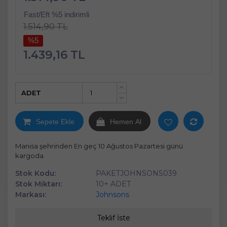
Fast/Eft %5 indirimli
1.514,90 TL
%5
1.439,16 TL
ADET
+
-
Sepete Ekle
Hemen Al
Manisa şehrinden En geç 10 Ağustos Pazartesi günü
kargoda
Stok Kodu:
PAKETJOHNSONS039
Stok Miktarı:
10+ ADET
Markası:
Johnsons
Teklif İste