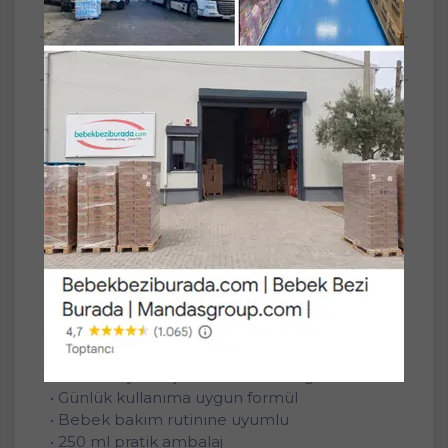
Tüm Sorular
Anket
Sebamed Bebek Şampuanı 250ML
Yenidoğan
Sebamed Bebek Şampuanı Yenidoğan,
bebeklerin hassas saç ve saç derisi için nazik
temizlik sunmaya yardımcı olacak şekilde
geliştirilmiştir. Günlük kullanıma uygundur ve
yumuşak temizleme deneyimi sağlar.
Ürün Özellikleri:
• Yenidoğan bebeklerin hassas saç derisine
uygun
• Nazik ve yumuşak temizleme sağlar
• Günlük kullanıma uygun formül
• Bebek bakım rutinine uyumlu
• 250 ml pratik ambalaj