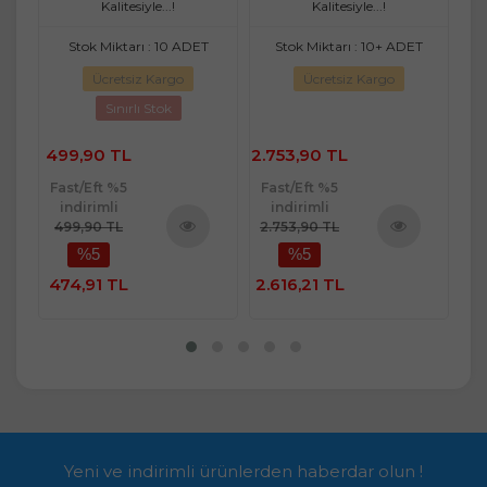
Kalitesiyle...!
Kalitesiyle...!
T
Stok Miktarı : 10 ADET
Stok Miktarı : 10+ ADET
Ücretsiz Kargo
Ücretsiz Kargo
Sınırlı Stok
2
499,90 TL
2.753,90 TL
Fast/Eft %5
Fast/Eft %5
Fa
indirimli
indirimli
499,90 TL
2.753,90 TL
2.
%5
%5
ü
Ürünü
Ürünü
e
İncele
İncele
474,91 TL
2.616,21 TL
2.
Yeni ve indirimli ürünlerden haberdar olun !