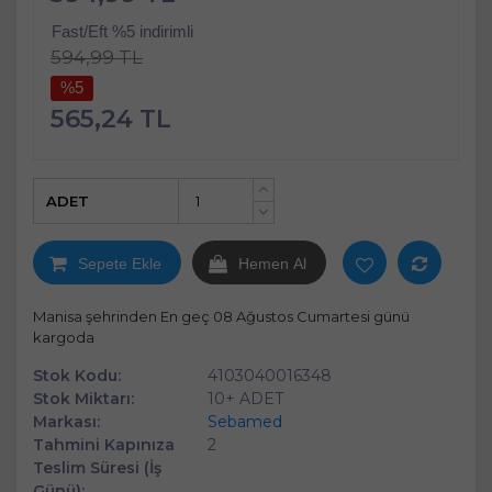
Fast/Eft %5 indirimli
594,99 TL
%5
565,24 TL
ADET
+
-
Sepete Ekle
Hemen Al
Manisa şehrinden En geç 08 Ağustos Cumartesi günü
kargoda
Stok Kodu:
4103040016348
Stok Miktarı:
10+ ADET
Markası:
Sebamed
Tahmini Kapınıza
2
Teslim Süresi (İş
Günü):