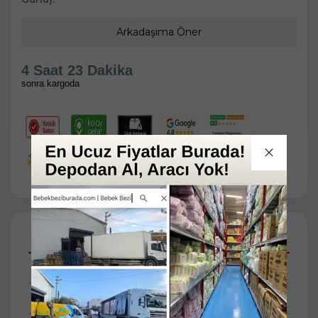
Arkadaşıma Öner
4 Saat 23 Dakika
sonra kargoda
Açıklamalar
Taksit Seçenekleri
Tüm Yorumlar