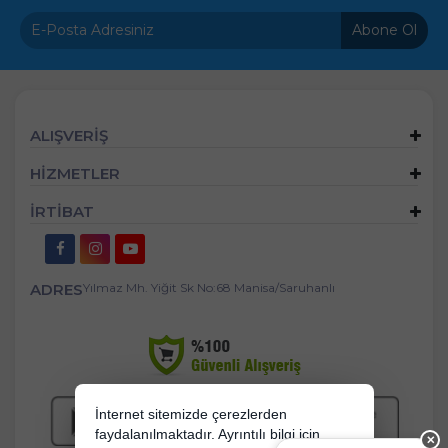
Abone Ol
ALIŞVERİŞ
HİZMETLER
İRTİBAT
ADRES
Yılmaz Mh. Yiğit Sk No:68 Manisa/Saruhanlı
İnternet sitemizde çerezlerden
faydalanılmaktadır. Ayrıntılı bilgi için
✕