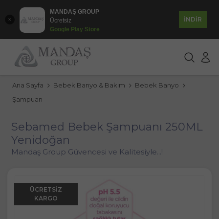
MANDAŞ GROUP
İNDİR
Ücretsiz
Google Play Store
Ana Sayfa
Bebek Banyo & Bakım
Bebek Banyo
Şampuan
Sebamed Bebek Şampuanı 250ML
Yenidoğan
Mandaş Group Güvencesi ve Kalitesiyle...!
ÜCRETSIZ
KARGO