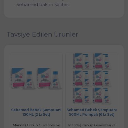
• Sebamed bakım kalitesi
Tavsiye Edilen Ürünler
bek
Sebamed Bebek Şampuanı
Sebamed Bebek Şampuanı
Se
ve
150ML (2 Li Set)
500ML Pompalı (6 Lı Set)
t)
 ve
Mandaş Group Güvencesi ve
Mandaş Group Güvencesi ve
Ma