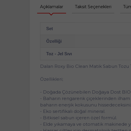
Açıklamalar
Taksit Seçenekleri
Tüm
Set
Özelliği
Toz - Jel Sıvı
Dalan Roxy Bio Clean Matik Sabun Tozu 1.
Özellikleri;
- Doğada Çözünebilen Doğaya Dost BIO
- Baharın rengarenk çiçeklerinden ilham a
baharın enerjik kokusunu hissedeceksini
- Eko sertifikalı doğal mineral.
- Bitkisel sabun içeren özel formül.
- Elde yıkamaya ve otomatik makinede 
- Hassas ciltler için dermatolojik testten 