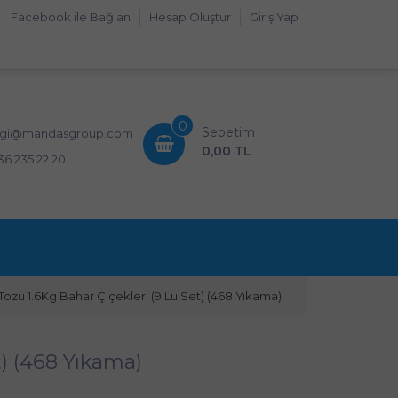
Facebook ile Bağlan
Hesap Oluştur
Giriş Yap
0
Sepetim
lgi@mandasgroup.com
0,00 TL
36 235 22 20
ozu 1.6Kg Bahar Çiçekleri (9 Lu Set) (468 Yıkama)
) (468 Yıkama)