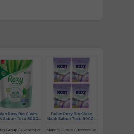
lan Roxy Bio Clean
Dalan Roxy Bio Clean
Dalan Roxy Bi
ik Sabun Tozu 800GR
Matik Sabun Tozu 800GR
Sabun Tozu Ka
oe Vera (26 Yıkama)
Lavanta Bahçesi (4 Lü Set)
3.2+3.2Kg:6.4K
(104 Yıkama)
Çiçekleri+Aloe 
aş Group Güvencesi ve
Mandaş Group Güvencesi ve
Mandaş Group Güv
Yıkama