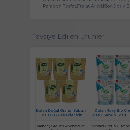
- Paraben,Fosfat,Ftalat,Alkol,Klor,Optik
Tavsiye Edilen Ürünler
ğal Granül Sabun
Dalan Doğal Granül Sabun
Dalan Roxy Bio Cl
g Bebekler İçin
Tozu 1KG Bebekler İçin
Matik Sabun Tozu 1
nyağlı (12 Li Set)
%100 Zeytinyağlı (5 Li Set)
Bahar Çiçekleri (4 Lü
(208 Yıkama)
roup Güvencesi ve
Mandaş Group Güvencesi ve
Mandaş Group Güvence