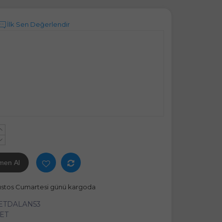
İlk Sen Değerlendir
+
-
men Al
ustos Cumartesi günü kargoda
ETDALAN53
ET