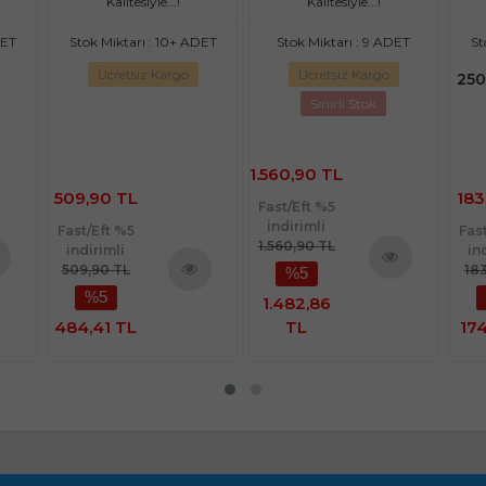
Kalitesiyle...!
Kalitesiyle...!
DET
Stok Miktarı : 10+ ADET
Stok Miktarı : 9 ADET
St
Ücretsiz Kargo
Ücretsiz Kargo
250
Sınırlı Stok
1.560,90 TL
509,90 TL
183
Fast/Eft %5
indirimli
Fast/Eft %5
Fas
1.560,90 TL
indirimli
in
509,90 TL
18
%5
nü
Ürünü
%5
Ürünü
1.482,86
le
İncele
İncele
484,41 TL
TL
174