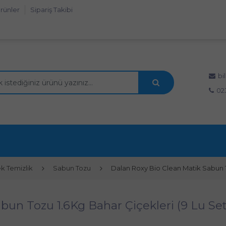
rünler
Sipariş Takibi
bi
02
k Temizlik
Sabun Tozu
Dalan Roxy Bio Clean Matik Sabun T
bun Tozu 1.6Kg Bahar Çiçekleri (9 Lu Set