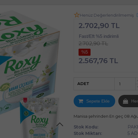
Henüz Değerlendirilmemiş
2.702,90 TL
Fast/Eft %5 indirimli
2.702,90 TL
%5
2.567,76 TL
ADET
Sepete Ekle
He
Manisa şehrinden En geç 08 Ağ
Stok Kodu:
PAK
Stok Miktarı:
5 AD