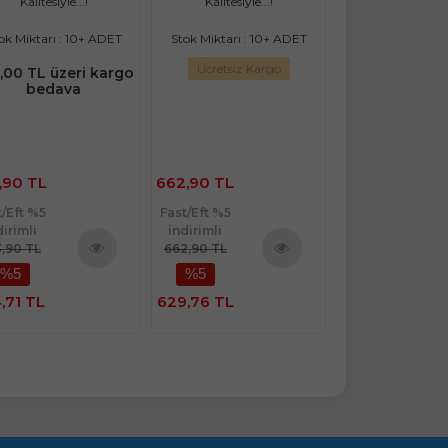
Kalitesiyle...!
Kalitesiyle...!
Kalitesiyle.
ok Miktarı : 10+ ADET
Stok Miktarı : 10+ ADET
Stok Miktarı : 
Ücretsiz Kargo
Ücretsiz Ka
,00 TL üzeri kargo
bedava
1.274,90
,90 TL
662,90 TL
TL
t/Eft %5
Fast/Eft %5
Fast/Eft %5
dirimli
indirimli
indirimli
3,90 TL
662,90 TL
1.274,90 TL
%5
%5
%5
Ürünü
Ürünü
İncele
İncele
,71 TL
629,76 TL
1.211,16 TL