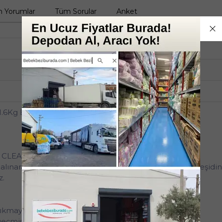
 Yorumlar
Tüm Sorular
Anket
9'lu
Beyaz ve Renkli Çamaşırlar
Toz Deterjan
6Kg Bahar Çiçekleri (9 Lu Set) (468 Yıkama)
 CLEAN formül!
lınarak tasarlanan, ‘Roxy Bio Clean Bahar Çiçekleri’ çeşidin
z.
yıkmaya uygun.
geçmiştir.