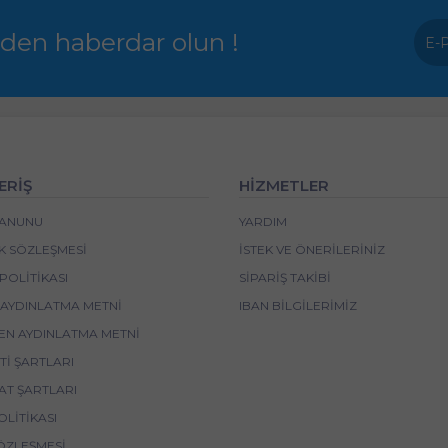
rden haberdar olun !
ERİŞ
HİZMETLER
 KANUNU
YARDIM
IK SÖZLEŞMESI
İSTEK VE ÖNERILERINIZ
POLITIKASI
SIPARIŞ TAKIBI
 AYDINLATMA METNI
IBAN BİLGİLERİMİZ
EN AYDINLATMA METNI
I ŞARTLARI
AT ŞARTLARI
OLITIKASI
ÖZLEŞMESI