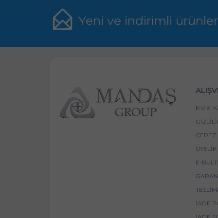
Yeni ve indirimli ürünle
ALIŞV
K.V.K.
GIZLIL
ÇEREZ 
ÜYELIK
E-BÜLT
GARANT
TESLIM
İADE P
İADE S