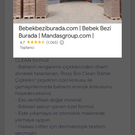
Dalan Roxy Bio Clean Matik Sabun Tozu 1.6Kg
Bahar Çiçekleri (52 Yıkama) : 3 Adet
Dalan Roxy Bio Clean Matik Sabun Tozu 1.6Kg
Aloe Vera (52 Yıkama) : 3 Adet
Özellikleri;
- Doğada Çözünebilen Doğaya Dost BIO
CLEAN formül!
- Baharın rengarenk çiçeklerinden ilham
alınarak tasarlanan, ‘Roxy Bio Clean Bahar
Çiçekleri’ çeşidinin özel kokusu ile
çamaşırlarınızda baharın enerjik kokusunu
hissedeceksiniz.
- Eko sertifikalı doğal mineral.
- Bitkisel sabun içeren özel formül.
- Elde yıkamaya ve otomatik makinede
yıkmaya uygun.
- Hassas ciltler için dermatolojik testten
geçmiştir.