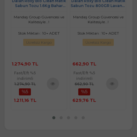
bun
Dalan Roxy Bio Clean Matik
Dalan Roxy Bio Clean Matik
Dal
n
Sabun Tozu 1.6Kg Bahar
Sabun Tozu 800GR Lavanta
Sa
et)
Çiçekleri (4 Lü Set) (208
Bahçesi (4 Lü Set) (104
Yıkama)
Yıkama)
 ve
Mandaş Group Güvencesi ve
Mandaş Group Güvencesi ve
Ma
Kalitesiyle...!
Kalitesiyle...!
Stok Miktarı : 10+ ADET
Stok Miktarı : 10+ ADET
Ücretsiz Kargo
Ücretsiz Kargo
1.274,90 TL
662,90 TL
3
Fast/Eft %5
Fast/Eft %5
Fa
indirimli
indirimli
1.274,90 TL
662,90 TL
3
%5
%5
ü
Ürünü
Ürünü
e
İncele
İncele
1.211,16 TL
629,76 TL
33