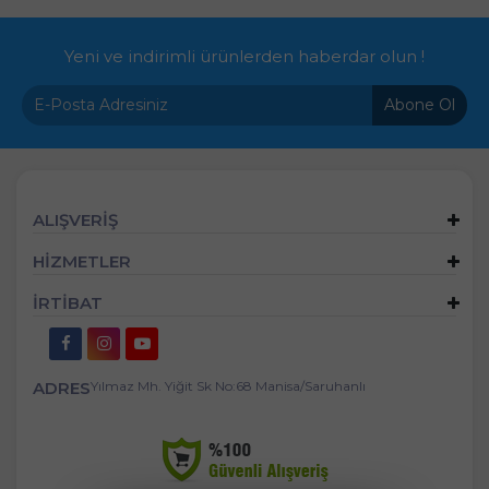
Yeni ve indirimli ürünlerden haberdar olun !
Abone Ol
ALIŞVERİŞ
HİZMETLER
İRTİBAT
ADRES
Yılmaz Mh. Yiğit Sk No:68 Manisa/Saruhanlı