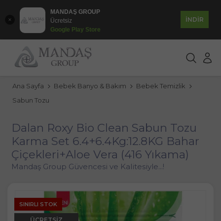
MANDAŞ GROUP
İNDİR
Ücretsiz
Google Play Store
Ana Sayfa
Bebek Banyo & Bakım
Bebek Temizlik
Sabun Tozu
Dalan Roxy Bio Clean Sabun Tozu
Karma Set 6.4+6.4Kg:12.8KG Bahar
Çiçekleri+Aloe Vera (416 Yıkama)
Mandaş Group Güvencesi ve Kalitesiyle...!
SINIRLI STOK
ÜCRETSIZ