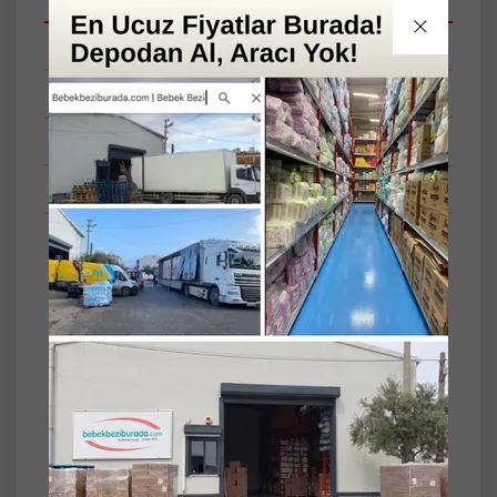
Taksit Seçenekleri
Tüm Yorumlar
Tüm Sorular
Anket
Set
8
Özelliği
Beyaz ve Renkli
Çamaşırlar
Toz - Jel Sıvı
Toz Deterjan
Dalan Roxy Bio Clean Sabun Tozu Karma Set
6.4+6.4Kg:12.8KG Bahar Çiçekleri+Aloe Vera
(416 Yıkama)