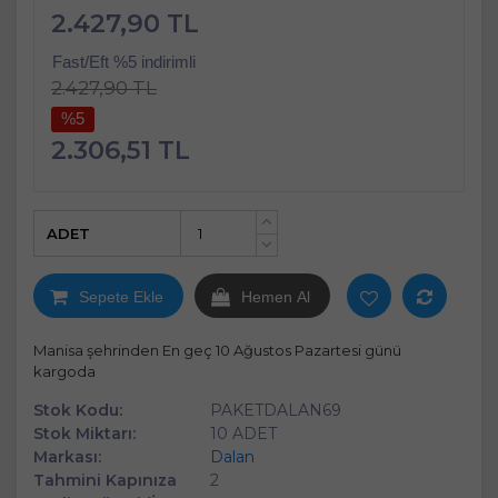
2.427,90 TL
Fast/Eft %5 indirimli
2.427,90 TL
%5
2.306,51 TL
ADET
+
-
Sepete Ekle
Hemen Al
Manisa şehrinden En geç 10 Ağustos Pazartesi günü
kargoda
Stok Kodu:
PAKETDALAN69
Stok Miktarı:
10 ADET
Markası:
Dalan
Tahmini Kapınıza
2