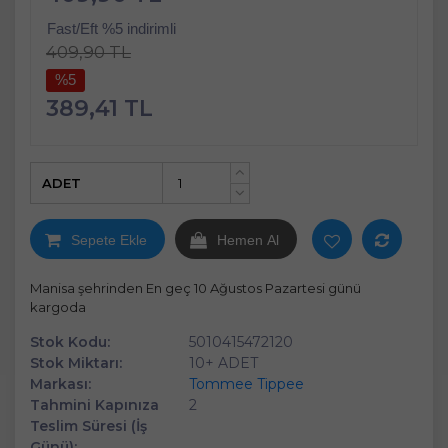
Fast/Eft %5 indirimli
409,90 TL
%5
389,41 TL
ADET
+
-
Sepete Ekle
Hemen Al
Manisa şehrinden En geç 10 Ağustos Pazartesi günü
kargoda
Stok Kodu:
5010415472120
Stok Miktarı:
10+ ADET
Markası:
Tommee Tippee
Tahmini Kapınıza
2
Teslim Süresi (İş
Günü):