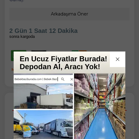
Arkadaşıma Öner
2 Gün 1 Saat 12 Dakika
sonra kargoda
Açıklamalar
Taksit Seçenekleri
Tüm Yorumlar