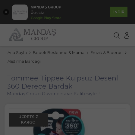
MANDAŞ GROUP
İNDİR
Ücretsiz
Google Play Store
Ana Sayfa
Bebek Beslenme & Mama
Emzik & Biberon
Alıştırma Bardağı
Tommee Tippee Kulpsuz Desenli
360 Derece Bardak
Mandaş Group Güvencesi ve Kalitesiyle...!
ÜCRETSIZ
KARGO