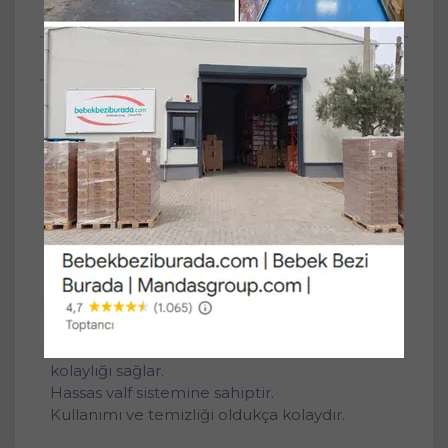
Tüm Sorular
Anket
Kapasite ML
250ML
Tommee Tippee 360 Derece Desenli Bardak
250 ml - Yeşil
Çocuklara yetişkin gibi içmeyi öğreten
pipetsiz bardaktır.
Dudak baskısıyla kolayca akabilen sıvı ve
içme durduğunda
sızdırmayan 360 Derece bardak kullanım
kolaylığı sağlar.
Hassas valf sistemine sahiptir.
Kullanımı ve temizliği oldukça kolaydır.