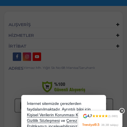
ALIŞVERİŞ
HİZMETLER
İRTİBAT
ADRES
Yılmaz Mh. Yiğit Sk No:68 Manisa/Saruhanlı
İnternet sitemizde çerezlerden
faydalanılmaktadır. Ayrıntılı bilgi için
✕
Kişisel Verilerin Korunması Kanununu,
4,7
(1.080)
Gizlilik Sözleşmesi
ve
Çerez
9.5
Trendyol
· 38,3B takipçi
Politikamızı
inceleyebilirsiniz.