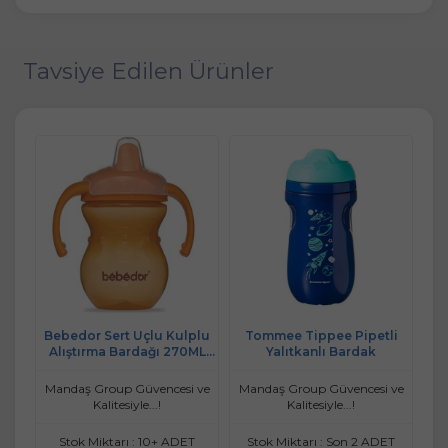
Tavsiye Edilen Ürünler
rma
Bebedor Sert Uçlu Kulplu
Tommee Tippee Pipetli
up
Alıştırma Bardağı 270ML
Yalıtkanlı Bardak
O
be
(Kod:7508)
Mandaş Group Güvencesi ve
Mandaş Group Güvencesi ve
Ma
Kalitesiyle...!
Kalitesiyle...!
Stok Miktarı : 10+ ADET
Stok Miktarı : Son 2 ADET