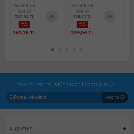
Fast/Eft %5
Fast/Eft %5
Fa
indirimli
indirimli
382,90 TL
356,90 TL
2.
%5
%5
ü
Ürünü
Ürünü
e
İncele
İncele
363,76 TL
339,06 TL
2.
Yeni ve indirimli ürünlerden haberdar olun !
Abone Ol
ALIŞVERİŞ