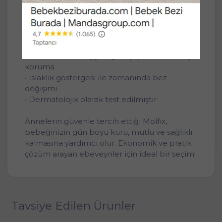
Adet Ekstra Ultra Fırsat Pk
• Esnek yan bantlar ile rahat hareket imkanı
• Sızdırmaz bariyerler sayesinde kuru ve
huzurlu bir gün
• Hava alabilen dış yüzey ile pişik riskine karşı
koruma
• Islaklık göstergesi ile zamanında bez
değişimi
• Dermatolojik olarak test edilmiştir
Annelerin güvenle tercih ettiği Molfix,
bebeğinizin gün boyu kuru, mutlu ve sağlıklı
kalmasına yardımcı olur. Ekonomik ve pratik
çözüm arayan ebeveynler için ideal bir seçim!
Tavsiye Edilen Ürünler