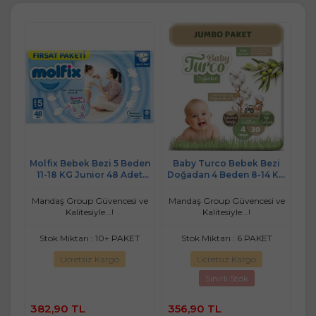
ral
Molfix Bebek Bezi 5 Beden
Baby Turco Bebek Bezi
Mo
Plus
11-18 KG Junior 48 Adet
Doğadan 4 Beden 8-14 KG
3-
Pk
Fırsat Pk
Maxi 30 Adet Jumbo Pk
 ve
Mandaş Group Güvencesi ve
Mandaş Group Güvencesi ve
Ma
Kalitesiyle...!
Kalitesiyle...!
Stok Miktarı : 10+ PAKET
Stok Miktarı : 6 PAKET
S
Ücretsiz Kargo
Ücretsiz Kargo
Sınırlı Stok
382,90 TL
356,90 TL
2.