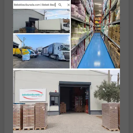
Tüm Yorumlar
Tüm Sorular
Anket
Türü
Bel Bantlı
Beden No
4
Beden Adı
Maxi
Kg Aralığı
7-14
Set
6'lı
Paket Tipi
Ultra Fırsat Pk Serisi
Molfix Bebek Bezi Beden:4 (7-14Kg) Maxi 600