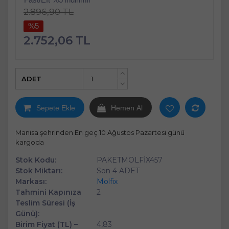
2.896,90 TL
%5
2.752,06 TL
ADET
+
-
Sepete Ekle
Hemen Al
Manisa şehrinden En geç 10 Ağustos Pazartesi günü
kargoda
Stok Kodu:
PAKETMOLFİX457
Stok Miktarı:
Son 4 ADET
Markası:
Molfix
Tahmini Kapınıza
2
Teslim Süresi (İş
Günü):
Birim Fiyat (TL) –
4,83