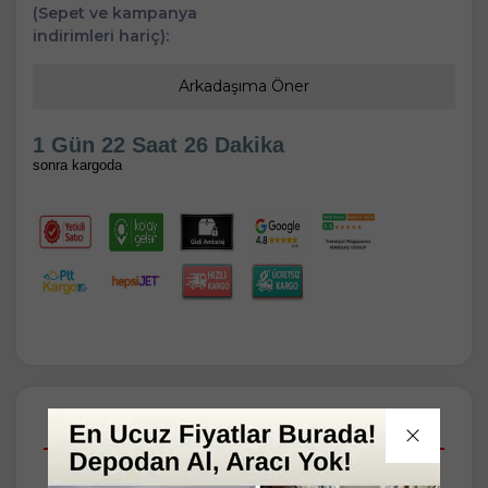
(Sepet ve kampanya
indirimleri hariç):
Arkadaşıma Öner
1 Gün 22 Saat 26 Dakika
sonra kargoda
Açıklamalar
Taksit Seçenekleri