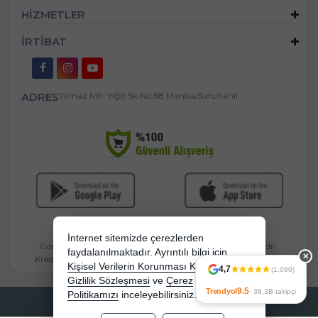
HİZMETLER
İRTİBAT
ADRES
Yılmaz Mh. Yiğit Sk No:68 Manisa/Saruhanlı
İnternet sitemizde çerezlerden
Copyright 2026 mandasgroup.com - Tüm hakları saklıdır.
faydalanılmaktadır. Ayrıntılı bilgi için
✕
Kredi kartı bilgileriniz 256bit SSL sertifikası ile korunmaktadır.
Kişisel Verilerin Korunması Kanununu,
4,7
(1.080)
Gizlilik Sözleşmesi
ve
Çerez
9.5
Trendyol
· 38,3B takipçi
Politikamızı
inceleyebilirsiniz.
Bu site AKINSOFT E-Ticaret ile hazırlanmıştır.