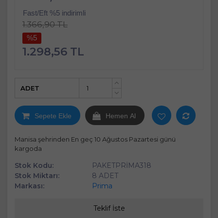
Fast/Eft %5 indirimli
1.366,90 TL
%5
1.298,56 TL
ADET
+
-
Sepete Ekle
Hemen Al
Manisa şehrinden En geç 10 Ağustos Pazartesi günü
kargoda
Stok Kodu:
PAKETPRİMA318
Stok Miktarı:
8 ADET
Markası:
Prima
Teklif İste