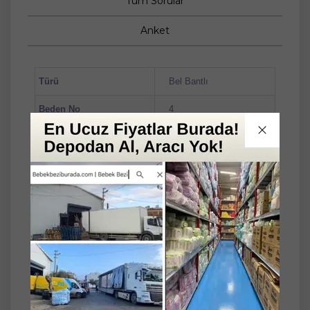
Tüm Sorular
Anket
Türü
Bel Bantlı
Beden No
4
Beden Adı
Maxi
Kg Aralığı
9-14
Set
2'li
Paket Tipi
Fırsat Paketi
Prima Premium Care Bebek Bezi Beden:4
(9-14Kg) Maxi 92 Adet Süper Ekonomik Pk
Prima Premium Care Bebek Bezi Beden:4
(9-14KG) Maxi 46 Adet Ekonomik Pk - 2 Adet