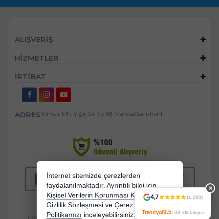
ALIŞVERİŞ
HİZMETLER
İRTİBAT
ADRES
Yılmaz Mh. Yiğit Sk No:68 Manisa/Saruhanlı
İnternet sitemizde çerezlerden
faydalanılmaktadır. Ayrıntılı bilgi için
✕
Kişisel Verilerin Korunması Kanununu,
4,7
(1.080)
Gizlilik Sözleşmesi
ve
Çerez
9.5
Trendyol
· 38,3B takipçi
Politikamızı
inceleyebilirsiniz.
Copyright 2026 mandasgroup.com - Tüm hakları saklıdır.