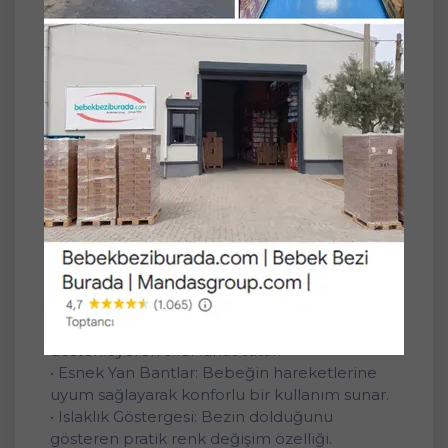
Prima Premium Care Bebek Bezi, özel
tasarımı ve üstün koruma sağlayan yapısıyla
bebeklerin hassas cildine uyum sağlar. Ultra
yumuşak dokusu ve güçlü emici tabakası
sayesinde gün boyu kuru ve rahat bir
kullanım sunar. Nefes alabilen yüzeyi
sayesinde pişik ve tahriş riskini azaltmaya
yardımcı olur.
Ürün Özellikleri:
• Ultra Yumuşak Doku: Bebeklerin hassas cildi
için özel olarak tasarlanmıştır.
• 5 Katmanlı Emici Sistem: Sıvıyı hızla emer ve
uzun süre kuruluk sağlar.
• Nefes Alabilen Yüzey: Hava akışını
destekleyerek cildi rahat tutar.
• Esnek Yan Bantlar: Bebeğin hareketlerine
uyum sağlayarak konforlu bir kullanım sunar.
• Islaklık Göstergesi: Bezin dolduğunu
gösteren pratik renk değişim özelliği.