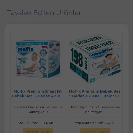
Tavsiye Edilen Ürünler
Fit
Molfix Premium Smart Fit
Molfix Premium Bebek Bezi
P
4 KG
Bebek Bezi 3 Beden 4-9 KG
5 Beden 11-18 KG Junior 198
Bed
ik
Midi 188 Adet Ekonomik
Adet Aylık Ultra Fırsat Pk
Ultra Fırsat Pk
 ve
Mandaş Group Güvencesi ve
Mandaş Group Güvencesi ve
Ma
Kalitesiyle...!
Kalitesiyle...!
Stok Miktarı : 10 PAKET
Stok Miktarı : Son 3 ADET
Ücretsiz Kargo
Ücretsiz Kargo