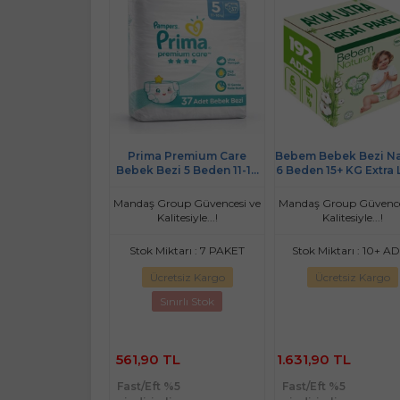
rco Bebek Bezi
Prima Premium Care
Bebem Bebek Bezi Na
Beden:1 (2-5Kg)
Bebek Bezi 5 Beden 11-16
6 Beden 15+ KG Extra 
Doğan 160 Adet
KG Junior 37 Adet Fırsat
192 Adet Aylık Ultra F
bo Aylık Pk
Pk
Pk
roup Güvencesi ve
Mandaş Group Güvencesi ve
Mandaş Group Güvence
litesiyle...!
Kalitesiyle...!
Kalitesiyle...!
ktarı : 10+ ADET
Stok Miktarı : 7 PAKET
Stok Miktarı : 10+ A
retsiz Kargo
Ücretsiz Kargo
Ücretsiz Kargo
Sınırlı Stok
90
561,90 TL
1.631,90 TL
 %5
Fast/Eft %5
Fast/Eft %5