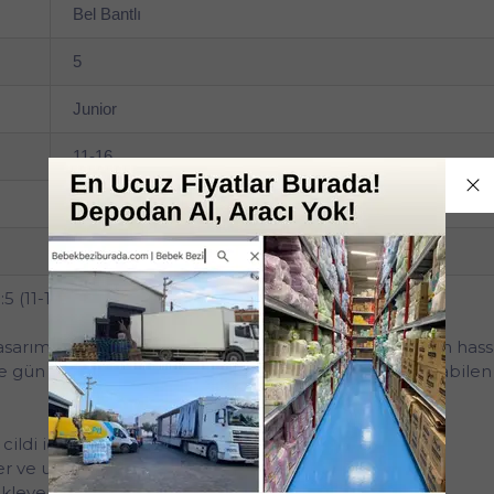
Bel Bantlı
5
Junior
11-16
3'lü
Fırsat Paketi
(11-16Kg) Junior 126 Adet Ekonomik Fırsat Pk
arımı ve üstün koruma sağlayan yapısıyla bebeklerin hassa
gün boyu kuru ve rahat bir kullanım sunar. Nefes alabilen yü
ldi için özel olarak tasarlanmıştır.
er ve uzun süre kuruluk sağlar.
kleyerek cildi rahat tutar.