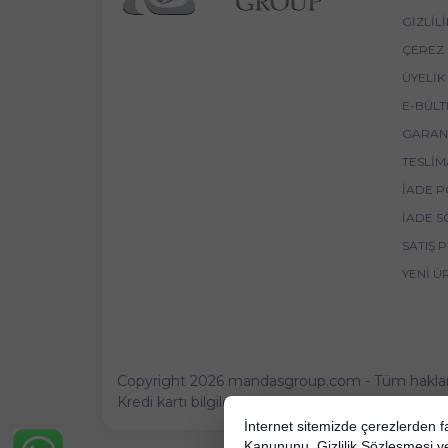
GIZLIL
ÇEREZ 
ÜYELIK
E-BÜLT
GARANT
TESLIM
İADE P
İADE S
SATIŞ 
YENI Ü
Copyright 2026 mandasgroup.com - Tüm hakları 
Kredi kartı bilgileriniz 256bit SSL sertifikası ile 
İnternet sitemizde çerezlerden fay
Kanununu,
Gizlilik Sözleşmesi
v