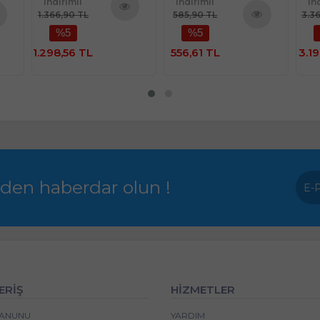
indirimli
indirimli
in
1.366,90 TL
585,90 TL
3.3
Ürünü
%5
%5
nü
Ürünü
İncele
le
İncele
1.298,56 TL
556,61 TL
3.19
rden haberdar olun !
ERİŞ
HİZMETLER
 KANUNU
YARDIM