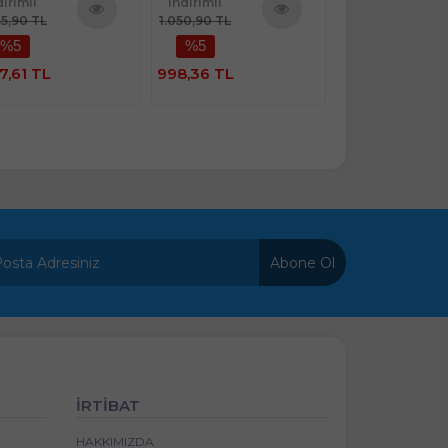
dirimli
indirimli
indirimli
65,90 TL
1.050,90 TL
1.503,90 TL
Ürünü
Ürünü
%5
%5
%5
İncele
İncele
7,61 TL
998,36 TL
1.428,71 TL
Abone Ol
İRTİBAT
HAKKIMIZDA