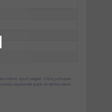
s cildine uyum sağlar. Ultra yumuşak
zeyi sayesinde pişik ve tahriş riskini