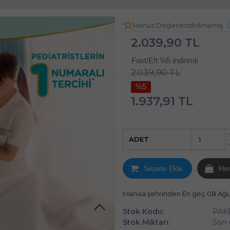
Henüz Değerlendirilmemiş
2.039,90 TL
Fast/Eft %5 indirimli
2.039,90 TL
%5
1.937,91 TL
ADET
Sepete Ekle
He
Manisa şehrinden En geç 08 Ağ
Stok Kodu:
PAK
Stok Miktarı:
Son 