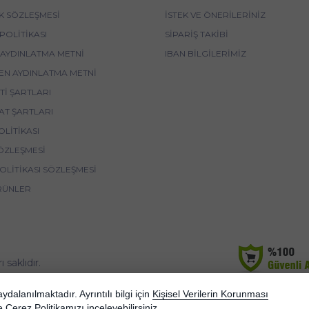
IK SÖZLEŞMESI
İSTEK VE ÖNERILERINIZ
POLITIKASI
SIPARIŞ TAKIBI
 AYDINLATMA METNI
IBAN BİLGİLERİMİZ
EN AYDINLATMA METNI
I ŞARTLARI
AT ŞARTLARI
OLITIKASI
ÖZLEŞMESI
POLITIKASI SÖZLEŞMESI
RÜNLER
saklıdır.
korunmaktadır.
dalanılmaktadır. Ayrıntılı bilgi için
Kişisel Verilerin Korunması
e
Çerez Politikamızı
inceleyebilirsiniz.