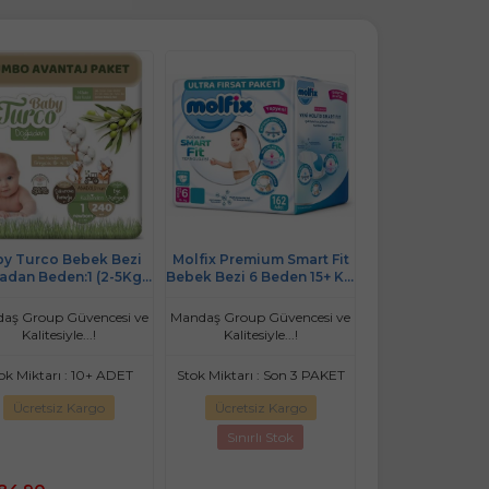
ix Premium Smart Fit
Molfix Bebek Bezi 6 Beden
Molfix Premiu
k Bezi 6 Beden 15+ KG
15+ KG Extra Large 76 Adet
Bezi 3 Beden 4-
a Large 162 Adet Aylık
Ekonomik Fırsat Pk
360 Adet Ekstr
Ultra Fırsat Pk
Fırsat P
aş Group Güvencesi ve
Mandaş Group Güvencesi ve
Mandaş Group Güv
Kalitesiyle...!
Kalitesiyle...!
Kalitesiyle.
k Miktarı : Son 3 PAKET
Stok Miktarı : 10+ ADET
Stok Miktarı : S
Ücretsiz Kargo
Ücretsiz Kargo
Ücretsiz Ka
Sınırlı Stok
Sınırlı St