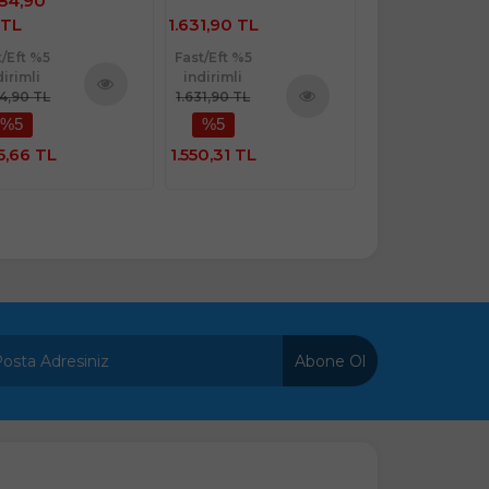
2.073,90
1,90 TL
744,90 TL
TL
t/Eft %5
Fast/Eft %5
Fast/Eft %5
dirimli
indirimli
indirimli
31,90 TL
744,90 TL
2.073,90 TL
%5
%5
%5
Ürünü
Ürünü
İncele
İncele
0,31 TL
707,66 TL
1.970,21 TL
Abone Ol