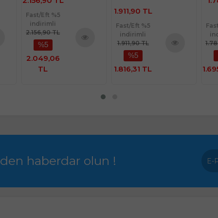
1.784,90
1.911,90 TL
TL
1.63
Fast/Eft %5
Fast/Eft %5
Fas
indirimli
indirimli
in
1.911,90 TL
1.784,90 TL
1.6
nü
Ürünü
%5
%5
Ürünü
le
İncele
İncele
1.816,31 TL
1.695,66 TL
1.55
rden haberdar olun !