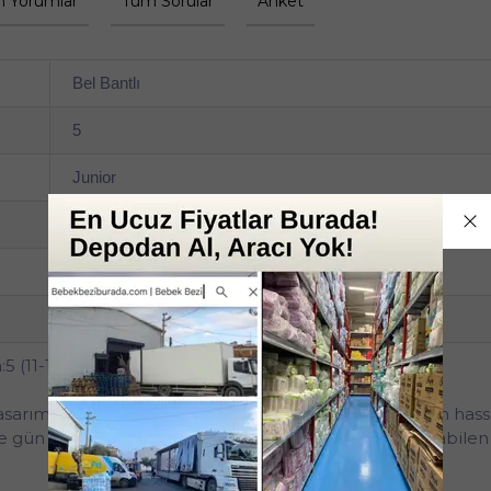
 Yorumlar
Tüm Sorular
Anket
Bel Bantlı
5
Junior
11-16
Tekli
Ekonomik Pk Serisi
 (11-16KG) Junior 42 Adet Ekonomik Pk
arımı ve üstün koruma sağlayan yapısıyla bebeklerin hassa
gün boyu kuru ve rahat bir kullanım sunar. Nefes alabilen yü