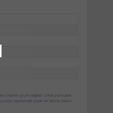
s cildine uyum sağlar. Ultra yumuşak
zeyi sayesinde pişik ve tahriş riskini