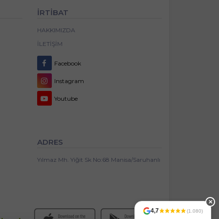
İRTİBAT
HAKKIMIZDA
İLETIŞIM
Facebook
Instagram
Youtube
ADRES
Yılmaz Mh. Yiğit Sk No:68 Manisa/Saruhanlı
✕
4,7
(1.080)