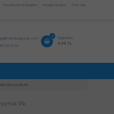
Facebook ile Bağlan
Hesap Oluştur
Giriş Yap
0
Sepetim
lgi@mandasgroup.com
0,00 TL
36 235 22 20
Adet Ekonomik Pk
onomik Pk