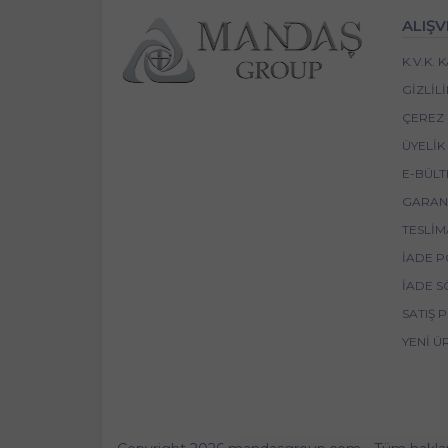
ALIŞV
K.V.K.
GIZLIL
ÇEREZ 
ÜYELIK
E-BÜLT
GARANT
TESLIM
İADE P
İADE S
SATIŞ 
YENI Ü