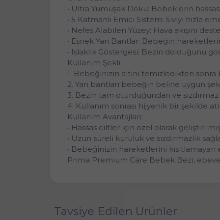
• Ultra Yumuşak Doku: Bebeklerin hassas ci
• 5 Katmanlı Emici Sistem: Sıvıyı hızla em
• Nefes Alabilen Yüzey: Hava akışını deste
• Esnek Yan Bantlar: Bebeğin hareketleri
• Islaklık Göstergesi: Bezin dolduğunu gös
Kullanım Şekli:
1. Bebeğinizin altını temizledikten sonra b
2. Yan bantları bebeğin beline uygun şeki
3. Bezin tam oturduğundan ve sızdırmaz
4. Kullanım sonrası hijyenik bir şekilde atı
Kullanım Avantajları:
• Hassas ciltler için özel olarak geliştiri
• Uzun süreli kuruluk ve sızdırmazlık sağ
• Bebeğinizin hareketlerini kısıtlamayan 
Prima Premium Care Bebek Bezi, ebeveyn
Tavsiye Edilen Ürünler