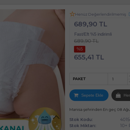
Henüz Değerlendirilmemiş
689,90 TL
Fast/Eft %5 indirimli
689,90 TL
%5
655,41 TL
PAKET
Sepete Ekle
He
Manisa şehrinden En geç 08 Ağ
Stok Kodu:
4015
Stok Miktarı:
10+