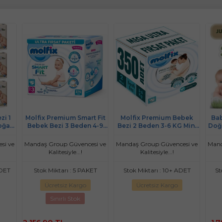
t Fit
Molfix Premium Bebek
Baby Turco Bebek Bezi
Molf
 4-9
Bezi 2 Beden 3-6 KG Mini
Doğadan Beden:1 (2-5Kg)
Bebe
antaj
350 Adet MeGa Ultra Fırsat
Yeni Doğan 240 Adet
Extr
Pk
Jumbo Avantaj Pk
si ve
Mandaş Group Güvencesi ve
Mandaş Group Güvencesi ve
Mand
Kalitesiyle...!
Kalitesiyle...!
ET
Stok Miktarı : 10+ ADET
Stok Miktarı : 10+ ADET
Sto
Ücretsiz Kargo
Ücretsiz Kargo