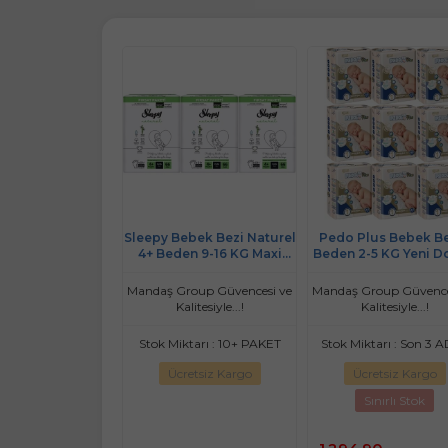
ebek Bezi Naturel
Pedo Plus Bebek Bezi 1
Molfix Premium Smar
en 9-16 KG Maxi
Beden 2-5 KG Yeni Doğan
Bebek Bezi 3 Beden
Adet Aylık Fırsat
360 Adet Jumbo Ekstra Pk
KG Midi 376 Adet Av
Pk
Ultra Fırsat Pk
roup Güvencesi ve
Mandaş Group Güvencesi ve
Mandaş Group Güvence
litesiyle...!
Kalitesiyle...!
Kalitesiyle...!
ktarı : 10+ PAKET
Stok Miktarı : Son 3 ADET
Stok Miktarı : 5 PAK
retsiz Kargo
Ücretsiz Kargo
Ücretsiz Kargo
Sınırlı Stok
Sınırlı Stok