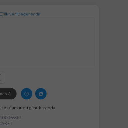
İlk Sen Değerlendir
+
-
men Al
ustos Cumartesi günü kargoda
400765363
 PAKET