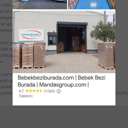
ldi için özel olarak tasarlanmıştır.
er ve uzun süre kuruluk sağlar.
kleyerek cildi rahat tutar.
ne uyum sağlayarak konforlu bir kullanım sunar.
teren pratik renk değişim özelliği.
ezi yerleştirin.
lde ayarlayın.
 olduğundan emin olun.
n.
lmiş yumuşak doku.
layan güçlü emici tabaka.
esnek yapı.
lerin güvenle tercih edebileceği, üstün koruma ve konfor