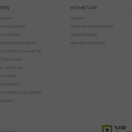
ERİŞ
HİZMETLER
 KANUNU
YARDIM
IK SÖZLEŞMESI
İSTEK VE ÖNERILERINIZ
POLITIKASI
SIPARIŞ TAKIBI
 AYDINLATMA METNI
IBAN BİLGİLERİMİZ
EN AYDINLATMA METNI
I ŞARTLARI
AT ŞARTLARI
OLITIKASI
ÖZLEŞMESI
POLITIKASI SÖZLEŞMESI
RÜNLER