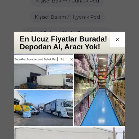
Kişisel Bakım / Günlük Ped
Kişisel Bakım / Hijyenik Ped
Kişisel Bakım / Kadın Traş Ürünleri
Kişisel Bakım / Kayganlaştırıcı Jel
Kişisel Bakım / Kırışıklık Karşıtı
Kişisel Bakım / Makyaj Temizleme Pamuğu
Kişisel Bakım / Makyaj Ürünleri
Kişisel Bakım / Parfüm
Kişisel Bakım / Prezervatif