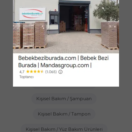
Kişisel Bakım / Roll - On
Kişisel Bakım / Sabun
Kişisel Bakım / Saç Boyası
Kişisel Bakım / Saç Fırçası Ve Tarağı
Kişisel Bakım / Saç Şekillendirici
Kişisel Bakım / Saç Toniği
Kişisel Bakım / Şampuan
Kişisel Bakım / Tampon
Kişisel Bakım / Yüz Bakım Ürünleri