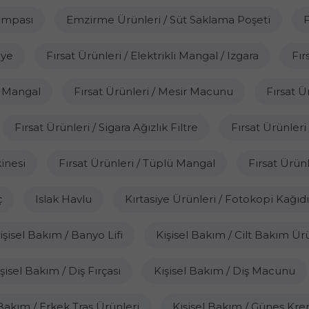
ompası
Emzirme Ürünleri / Süt Saklama Poşeti
F
iye
Fırsat Ürünleri / Elektrikli Mangal / Izgara
Fır
ü Mangal
Fırsat Ürünleri / Mesir Macunu
Fırsat Ü
Fırsat Ürünleri / Sigara Ağızlık Filtre
Fırsat Ürünleri
kinesi
Fırsat Ürünleri / Tüplü Mangal
Fırsat Ürün
ç
Islak Havlu
Kırtasiye Ürünleri / Fotokopi Kağıdı
işisel Bakım / Banyo Lifi
Kişisel Bakım / Cilt Bakım Ür
şisel Bakım / Diş Fırçası
Kişisel Bakım / Diş Macunu
 Bakım / Erkek Traş Ürünleri
Kişisel Bakım / Güneş Kre