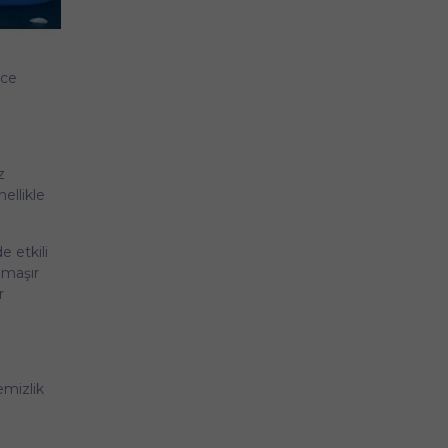
ece
z
ellikle
e etkili
amaşır
r
emizlik
e