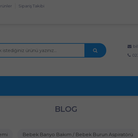
rünler
Sipariş Takibi
bi
02
BLOG
emi
Bebek Banyo Bakım / Bebek Burun Aspiratörü