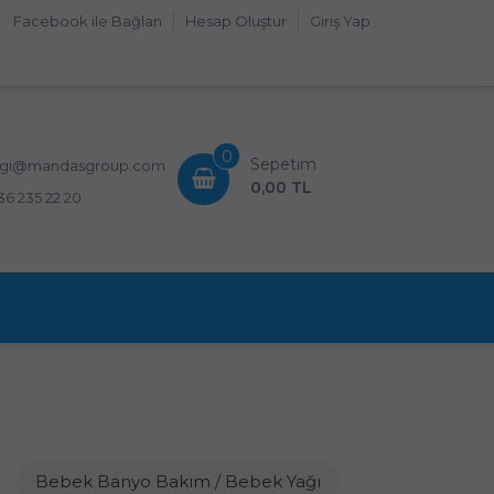
Facebook ile Bağlan
Hesap Oluştur
Giriş Yap
0
Sepetim
lgi@mandasgroup.com
0,00 TL
36 235 22 20
Bebek Banyo Bakım / Bebek Yağı