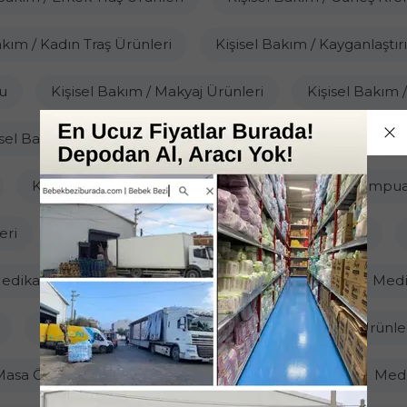
akım / Kadın Traş Ürünleri
Kişisel Bakım / Kayganlaştırı
u
Kişisel Bakım / Makyaj Ürünleri
Kişisel Bakım 
isel Bakım / Sabun
Kişisel Bakım / Saç Boyası
Kiş
Kişisel Bakım / Saç Toniği
Kişisel Bakım / Şampu
eri
Mama Hazırlayıcılar / Buharlı Pişirici Blender
edikal Ürünler / Islak Vücut Temizleme Havlusu
Medi
Medikal Ürünler / Mesane Pedi
Medikal Ürünle
Masa Örtüsü
Medikal Ürünler / Nebulizatör
Medi