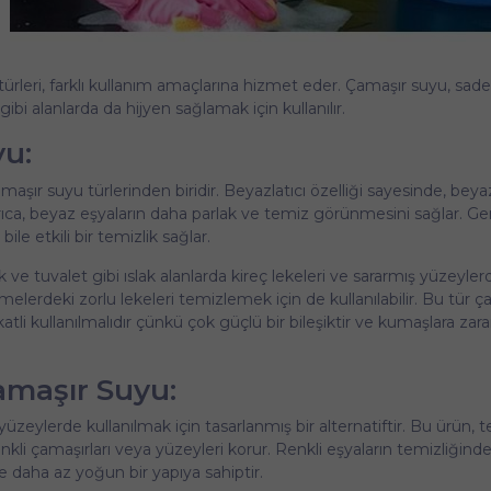
ürleri, farklı kullanım amaçlarına hizmet eder. Çamaşır suyu, sad
bi alanlarda da hijyen sağlamak için kullanılır.
yu:
maşır suyu türlerinden biridir. Beyazlatıcı özelliği sayesinde, beya
Ayrıca, beyaz eşyaların daha parlak ve temiz görünmesini sağlar. Gen
ile etkili bir temizlik sağlar.
ve tuvalet gibi ıslak alanlarda kireç lekeleri ve sararmış yüzeylerd
elerdeki zorlu lekeleri temizlemek için de kullanılabilir. Bu tür ç
tli kullanılmalıdır çünkü çok güçlü bir bileşiktir ve kumaşlara zara
amaşır Suyu:
eylerde kullanılmak için tasarlanmış bir alternatiftir. Bu ürün, t
kli çamaşırları veya yüzeyleri korur. Renkli eşyaların temizliğind
e daha az yoğun bir yapıya sahiptir.