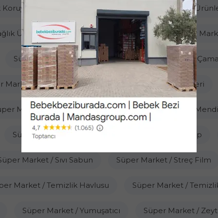
k Koruyucu
Sağlık Ürünleri / Baskül
Sağlık Ürünl
ağlık Ürünleri Bebek / Oda Termometresi
Süper Mark
Süper Market / Cep Mendili
Süper Market / Çama
r Market / Çöp Poşeti
Süper Market / Ev Gereçleri
per Market / Kağıt Havlu
Süper Market / Kağıt Mendi
Süper Market / Margarin
Süper Market / Mop
Süper Market / Sıvı Sabun
Süper Market / Streç Film
per Market / Temizlik Havlusu
Süper Market / Temizlik
Süper Market / Yumuşatıcı
Süper Market / Zeyt