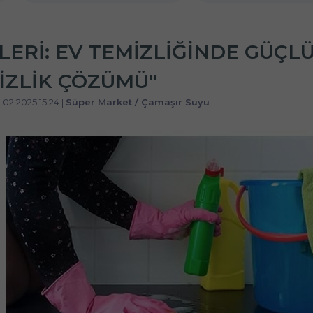
ERI: EV TEMIZLIĞINDE GÜÇL
MIZLIK ÇÖZÜMÜ"
8.02.2025 15:24 |
Süper Market / Çamaşır Suyu