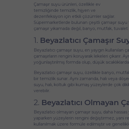
Çamaşır suyu ürünleri, özellikle ev
temizliğinde temizlik, hijyen ve
dezenfeksiyon için etkili çözümler sağlar.
Süpermarketlerde bulunan çeşitli çamaşır suyu t
çamaşır yıkamada değil, banyo, mutfak, tuvalet gi
1.
Beyazlatıcı Çamaşır Su
Beyazlatıcı çamaşır suyu, en yaygın kullanılan ça
çamaşırların rengini koruyarak lekeleri çıkarır. 
yoğunlaştırılmış formda olup, düşük sıcaklıklarda b
Beyazlatıcı çamaşır suyu, özellikle banyo, mutfak 
bir temizlik sunar. Aynı zamanda, halı veya döşem
suyu, halı, koltuk gibi kumaş yüzeylerde çok dikka
verebilir.
2.
Beyazlatıcı Olmayan Ç
Beyazlatıcı olmayan çamaşır suyu, daha hassas yüz
yaparken yüzeylerin rengini değiştirmez, yani ren
kullanılmak üzere formüle edilmiştir ve genellikl