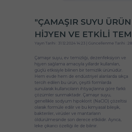
"ÇAMAŞIR SUYU ÜRÜNL
HIJYEN VE ETKILI TE
Yayın Tarihi : 31.12.2024 14:23 | Güncellenme Tarihi : 2
Çamaşır suyu, ev temizliği, dezenfeksiyon ve
hijyen sağlama amacıyla yıllardır kullanılan,
güçlü etkisiyle bilinen bir temizlik ürünüdür.
Hem evde hem de endüstriyel alanlarda sıkça
tercih edilen bu ürün, çeşitli formlarda
sunularak kullanıcıların ihtiyaçlarına göre farklı
çözümler sunmaktadır. Çamaşır suyu,
genellikle sodyum hipoklorit (NaClO) çözeltisi
olarak formüle edilir ve bu kimyasal bileşik,
bakteriler, virüsler ve mantarların
öldürülmesinde son derece etkilidir. Ayrıca,
leke çıkarıcı özelliği ile de bilinir.