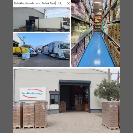
Kişisel Bakım / Roll - On
Kişisel Bakım / Sabun
Kişisel Bakım / Saç Boyası
Kişisel Bakım / Saç Fırçası Ve Tarağı
Kişisel Bakım / Saç Şekillendirici
Kişisel Bakım / Saç Toniği
Kişisel Bakım / Şampuan
Kişisel Bakım / Tampon
Kişisel Bakım / Yüz Bakım Ürünleri