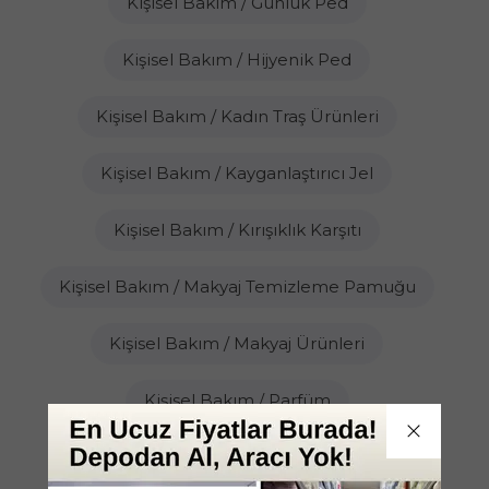
Kişisel Bakım / Günlük Ped
Kişisel Bakım / Hijyenik Ped
Kişisel Bakım / Kadın Traş Ürünleri
Kişisel Bakım / Kayganlaştırıcı Jel
Kişisel Bakım / Kırışıklık Karşıtı
Kişisel Bakım / Makyaj Temizleme Pamuğu
Kişisel Bakım / Makyaj Ürünleri
Kişisel Bakım / Parfüm
Kişisel Bakım / Prezervatif