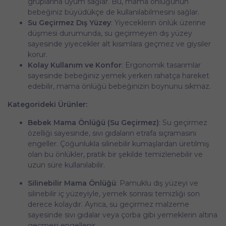
gruplarına uyum sağlar. Bu, mama önlüğünün
bebeğiniz büyüdükçe de kullanılabilmesini sağlar.
Su Geçirmez Dış Yüzey
: Yiyeceklerin önlük üzerine
düşmesi durumunda, su geçirmeyen dış yüzey
sayesinde yiyecekler alt kısımlara geçmez ve giysiler
korur.
Kolay Kullanım ve Konfor
: Ergonomik tasarımlar
sayesinde bebeğiniz yemek yerken rahatça hareket
edebilir, mama önlüğü bebeğinizin boynunu sıkmaz.
Kategorideki Ürünler:
Bebek Mama Önlüğü (Su Geçirmez)
: Su geçirmez
özelliği sayesinde, sıvı gıdaların etrafa sıçramasını
engeller. Çoğunlukla silinebilir kumaşlardan üretilmiş
olan bu önlükler, pratik bir şekilde temizlenebilir ve
uzun süre kullanılabilir.
Silinebilir Mama Önlüğü
: Pamuklu dış yüzeyi ve
silinebilir iç yüzeyiyle, yemek sonrası temizliği son
derece kolaydır. Ayrıca, su geçirmez malzeme
sayesinde sıvı gıdalar veya çorba gibi yemeklerin altına
geçmesi engellenir.