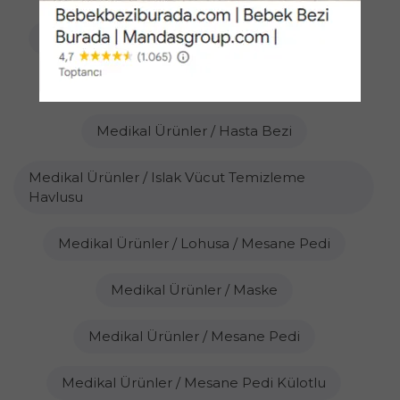
Mama Hazırlayıcılar / Buharlı Pişirici Blender
Medikal Ürünler / Emici Külot
Medikal Ürünler / Hasta Bezi
Medikal Ürünler / Islak Vücut Temizleme
Havlusu
Medikal Ürünler / Lohusa / Mesane Pedi
Medikal Ürünler / Maske
Medikal Ürünler / Mesane Pedi
Medikal Ürünler / Mesane Pedi Külotlu