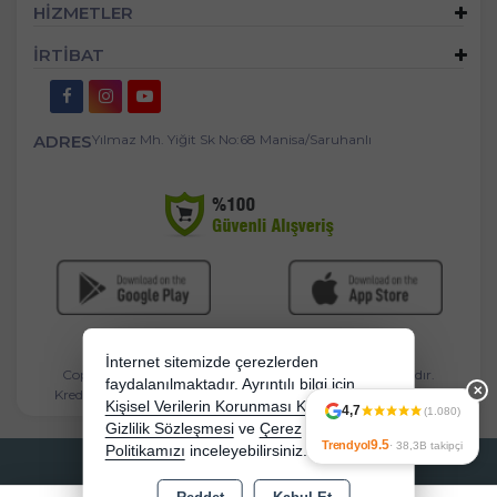
HİZMETLER
İRTİBAT
ADRES
Yılmaz Mh. Yiğit Sk No:68 Manisa/Saruhanlı
İnternet sitemizde çerezlerden
Copyright 2026 mandasgroup.com - Tüm hakları saklıdır.
faydalanılmaktadır. Ayrıntılı bilgi için
✕
Kredi kartı bilgileriniz 256bit SSL sertifikası ile korunmaktadır.
Kişisel Verilerin Korunması Kanununu,
4,7
(1.080)
Gizlilik Sözleşmesi
ve
Çerez
9.5
Trendyol
· 38,3B takipçi
Politikamızı
inceleyebilirsiniz.
Bu site AKINSOFT E-Ticaret ile hazırlanmıştır.