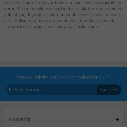
beslenme gereci ona yardımcı olur, aynı zamanda giysilerini
korur. Mama önlüklerinin sağladığı rahatlık, her ebeveynin en
çok ihtiyaç duyduğu şeylerden biridir. Hem işlevsel hem de
rahat kullanım sunan mama önlükleri, bebeklerin yemek
zamanlarının vazgeçilmez bir parçası haline gelir.
Yeni ve indirimli ürünlerden haberdar olun !
Abone Ol
ALIŞVERİŞ