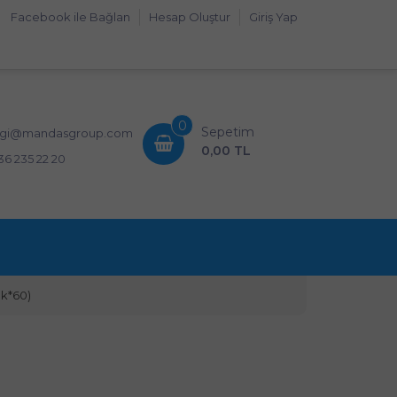
Facebook ile Bağlan
Hesap Oluştur
Giriş Yap
0
Sepetim
lgi@mandasgroup.com
0,00 TL
36 235 22 20
k*60)