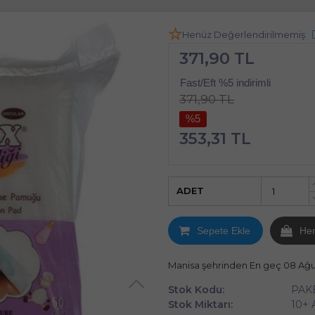
Henüz Değerlendirilmemiş
371,90 TL
Fast/Eft %5 indirimli
371,90 TL
%5
353,31 TL
ADET
Sepete Ekle
He
Manisa şehrinden En geç 08 Ağ
Stok Kodu:
PAK
Stok Miktarı:
10+