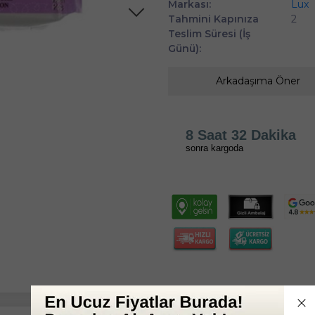
Markası:
Lux
Tahmini Kapınıza
2
Teslim Süresi (İş
Günü):
Arkadaşıma Öner
8 Saat 32 Dakika
sonra kargoda