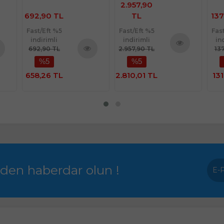
2.957,90
692,90 TL
TL
137
Fast/Eft %5
Fast/Eft %5
Fas
indirimli
indirimli
in
692,90 TL
2.957,90 TL
13
Ürünü
%5
%5
nü
Ürünü
İncele
le
İncele
658,26 TL
2.810,01 TL
131
rden haberdar olun !