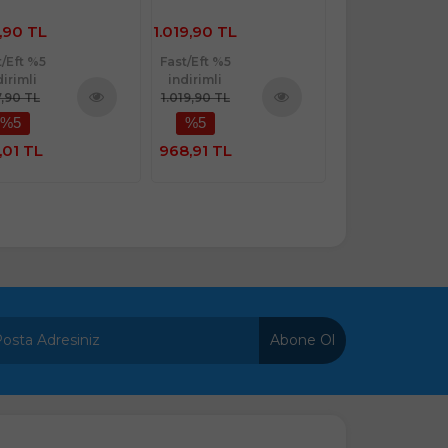
,90 TL
1.019,90 TL
713,90 TL
t/Eft %5
Fast/Eft %5
Fast/Eft %5
dirimli
indirimli
indirimli
7,90 TL
1.019,90 TL
713,90 TL
%5
%5
%5
Ürünü
Ürünü
İncele
İncele
,01 TL
968,91 TL
678,21 TL
Abone Ol