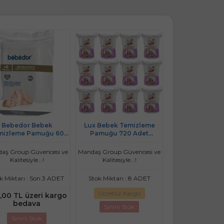
Bebedor Bebek
Lux Bebek Temizleme
Lux Bebek Te
mizleme Pamuğu 60
Pamuğu 720 Adet
Pamuğu 360
Adet Tekli Pk
(12Pk*60)
(6Pk*60
aş Group Güvencesi ve
Mandaş Group Güvencesi ve
Mandaş Group Güv
Kalitesiyle...!
Kalitesiyle...!
Kalitesiyle.
k Miktarı : Son 3 ADET
Stok Miktarı : 8 ADET
Stok Miktarı : 
Ücretsiz Kargo
Ücretsiz Ka
,00 TL üzeri kargo
bedava
Sınırlı Stok
Sınırlı Stok