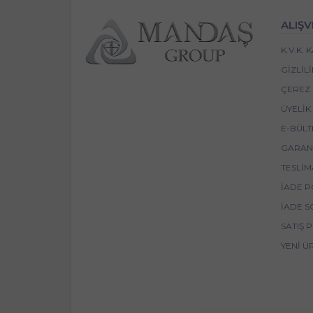
ALIŞV
K.V.K.
GIZLIL
ÇEREZ 
ÜYELIK
E-BÜLT
GARANT
TESLIM
İADE P
İADE S
SATIŞ 
YENI Ü