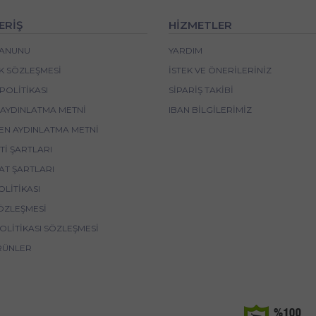
ERİŞ
HİZMETLER
 KANUNU
YARDIM
IK SÖZLEŞMESI
İSTEK VE ÖNERILERINIZ
POLITIKASI
SIPARIŞ TAKIBI
 AYDINLATMA METNI
IBAN BİLGİLERİMİZ
EN AYDINLATMA METNI
I ŞARTLARI
AT ŞARTLARI
OLITIKASI
ÖZLEŞMESI
POLITIKASI SÖZLEŞMESI
RÜNLER