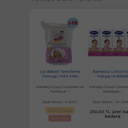
o Cotton Kare
Lux Bebek Temizleme
Bambino Cotton K
aj ve Bebek
Pamuğu 1080 Adet
Makyaj ve Bebe
me Pamuğu 1800
(18Pk*60)
Temizleme Pamuğu
are En-Boy 7CM)
Adet (Kare En-Boy 
roup Güvencesi ve
Mandaş Group Güvencesi ve
Mandaş Group Güvence
36PK*50)
(4PK*50)
litesiyle...!
Kalitesiyle...!
Kalitesiyle...!
ktarı : 10+ PAKET
Stok Miktarı : 5 ADET
Stok Miktarı : 10+ PA
retsiz Kargo
Ücretsiz Kargo
250,00 TL üzeri k
bedava
Sınırlı Stok