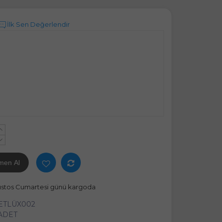
İlk Sen Değerlendir
+
-
men Al
ustos Cumartesi günü kargoda
ETLÜX002
 ADET