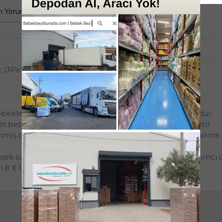
 Yorumlar
Tüm Sorular
Anket
3'lü
 (3Pk*60)
klerinin temizliğinde tercih ettiği hijyenik bir üründür.
çin bebeklerin hassas cildine uygun PH değerine sahiptir.
miş olup, ihtiyacınız kadar pamuğu içinden aldıktan sonra bir
ek su emici kapasitesi ile mükemmel temizliğe yardımcı o
i 8 X 10 cm ebadında 60lı 1 paket