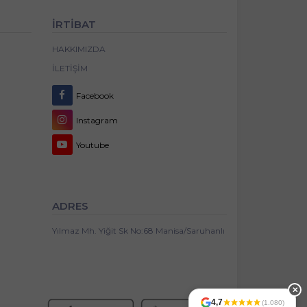
İRTİBAT
HAKKIMIZDA
İLETIŞIM
Facebook
Instagram
Youtube
ADRES
Yılmaz Mh. Yiğit Sk No:68 Manisa/Saruhanlı
✕
4,7
(1.080)