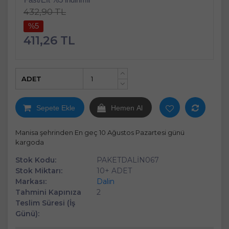
432,90 TL
%5
411,26 TL
ADET
+
-
Sepete Ekle
Hemen Al
Manisa şehrinden En geç 10 Ağustos Pazartesi günü
kargoda
Stok Kodu:
PAKETDALİN067
Stok Miktarı:
10+ ADET
Markası:
Dalin
Tahmini Kapınıza
2
Teslim Süresi (İş
Günü):