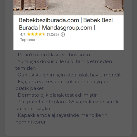
sayesinde cildi tahriş etmeden temizlerken,
Dalin’in klasik kokusu ile ferahlık hissi bırakır.
Pratik ambalajı sayesinde evde, dışarıda ve
seyahatlerde kolay kullanım sunar.
Özellikler ve Faydaları
• Bebeklerin hassas cildine uygun nazik
formül.
• Dalin’e özgü klasik ve hoş koku.
• Yumuşak dokusu ile cildi tahriş etmeden
temizler.
• Günlük kullanım için ideal ıslak havlu mendil.
• Ev, çanta ve seyahat kullanımına uygun
pratik paket.
• Dermatolojik olarak test edilmiştir.
• 3’lü paket ile toplam 168 yaprak uzun süreli
kullanım sağlar.
• Kapaklı ambalaj sayesinde mendillerin
nemini korur.