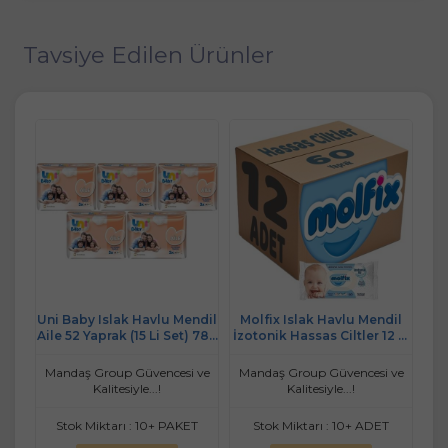
Tavsiye Edilen Ürünler
ndil
Molfix Islak Havlu Mendil
Dalin Islak Havlu Mendil
Ön
 780
İzotonik Hassas Ciltler 12 Li
Klasik 56 Yaprak 36 Lı Set
9
Set 60 Yaprak Plastik
(2016 Yaprak)
(2
Kapaklı
 ve
Mandaş Group Güvencesi ve
Mandaş Group Güvencesi ve
Ma
Kalitesiyle...!
Kalitesiyle...!
T
Stok Miktarı : 10+ ADET
Stok Miktarı : 10+ ADET