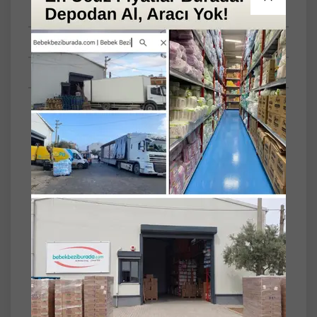
Tüm Yorumlar
Tüm Sorular
Anket
Paket İçeriği/Set
9'lu
Yaprak Adeti
504
Akıllı Kapak
Yapışkan Bant
Dalin Islak Havlu Mendil Klasik 56 Yaprak 9 Lu
Set (504 Yaprak)
Dalin Islak Havlu Mendil Klasik, bebeklerin
hassas cildine uygun olarak geliştirilmiş nazik
formülüyle günlük temizlik ve bakımda
güvenle kullanılabilir. Yumuşak dokusu