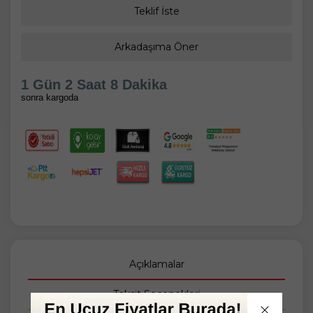
Teklif İste
Arkadaşıma Öner
1 Gün 2 Saat 8 Dakika
sonra kargoda
Açıklamalar
Taksit Seçenekleri