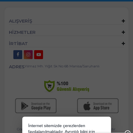
ALIŞVERİŞ
HİZMETLER
İRTİBAT
ADRES
Yılmaz Mh. Yiğit Sk No:68 Manisa/Saruhanlı
İnternet sitemizde çerezlerden
Copyright 2026 mandasgroup.com - Tüm hakları saklıdır.
faydalanılmaktadır. Ayrıntılı bilgi için