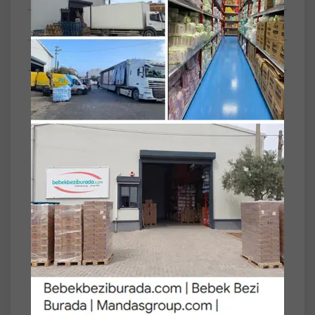
Tüm Sorular
Anket
Paket İçeriği/Set
48'li
Yaprak Adeti
90
Akıllı Kapak
Plastik Kapaklı
Familia Islak Havlu Mendil 90 Yaprak Karma
48 Li Set (Lavanta-Mineral-Yeşilin Tazeliği)
4320 Yaprak
- Familia Islak Havlu Mendil Lavantanın
Ferahlığı 90 Yaprak Plastik Kapaklı Tekli Pk :
16 Adet