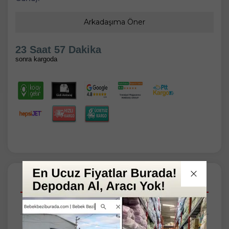
Arkadaşıma Öner
23 Saat 57 Dakika
sonra kargoda
Açıklamalar
Taksit Seçenekleri
Tüm Yorumlar