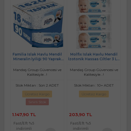
ndil
Familia Islak Havlu Mendil
Molfix Islak Havlu Mendil
Mo
 780
Mineralin İyiliği 90 Yaprak
İzotonik Hassas Ciltler 3 Lü
İzo
Plastik Kapaklı 18 Li Set
Set 60 Yaprak Plastik
1620 Yaprak
Kapaklı
 ve
Mandaş Group Güvencesi ve
Mandaş Group Güvencesi ve
Ma
Kalitesiyle...!
Kalitesiyle...!
T
Stok Miktarı : Son 2 ADET
Stok Miktarı : 10+ ADET
Ücretsiz Kargo
Ücretsiz Kargo
Sınırlı Stok
1.147,90 TL
203,90 TL
1.
Fast/Eft %5
Fast/Eft %5
Fa
indirimli
indirimli