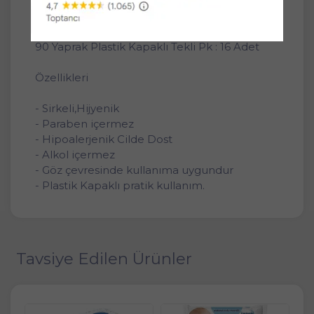
- Familia Islak Havlu Mendil Yeşilin Tazeliği 90
Yaprak Plastik Kapaklı Tekli Pk : 16 Adet
- Familia Islak Havlu Mendil Mineralin İyiliği
90 Yaprak Plastik Kapaklı Tekli Pk : 16 Adet
Özellikleri
- Sirkeli,Hijyenik
- Paraben içermez
- Hipoalerjenik Cilde Dost
- Alkol içermez
- Göz çevresinde kullanıma uygundur
- Plastik Kapaklı pratik kullanım.
Tavsiye Edilen Ürünler