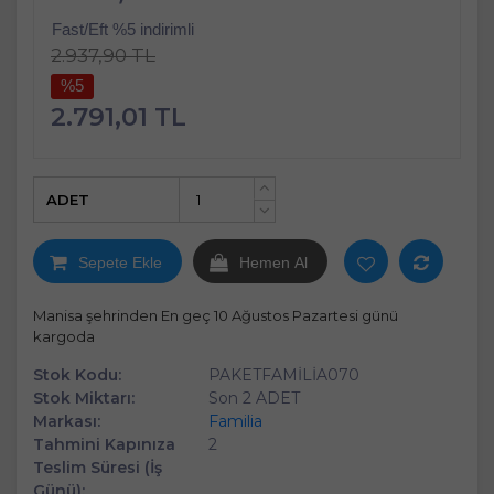
Fast/Eft %5 indirimli
2.937,90 TL
%5
2.791,01 TL
ADET
+
-
Sepete Ekle
Hemen Al
Manisa şehrinden En geç 10 Ağustos Pazartesi günü
kargoda
Stok Kodu:
PAKETFAMİLİA070
Stok Miktarı:
Son 2 ADET
Markası:
Familia
Tahmini Kapınıza
2
Teslim Süresi (İş
Günü):