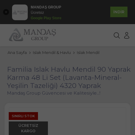
MANDAŞ GROUP
İNDİR
Ücretsiz
Google Play Store
Ana Sayfa
Islak Mendil & Havlu
Islak Mendil
Familia Islak Havlu Mendil 90 Yaprak
Karma 48 Li Set (Lavanta-Mineral-
Yeşilin Tazeliği) 4320 Yaprak
Mandaş Group Güvencesi ve Kalitesiyle...!
SINIRLI STOK
ÜCRETSIZ
KARGO