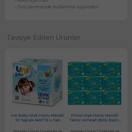
- Alkol içermez
- Göz çevresinde kullanıma uygundur
Tavsiye Edilen Ürünler
dil
Uni Baby Islak Havlu Mendil
Prima Islak Havlu Mendil
P
rak
52 Yaprak Aktif 16 Lı Set
Temiz ve Ferah (Bitki Bazlı)
Tem
et
(4PK*4) 832 Yaprak
27 Li Set (9PK*3) 1404
Yaprak
 ve
Mandaş Group Güvencesi ve
Mandaş Group Güvencesi ve
Ma