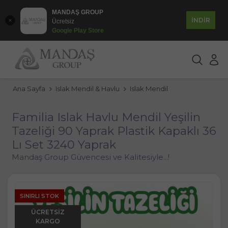
MANDAŞ GROUP
İNDİR
Ücretsiz
Google Play Store
Ana Sayfa
Islak Mendil & Havlu
Islak Mendil
Familia Islak Havlu Mendil Yeşilin
Tazeliği 90 Yaprak Plastik Kapaklı 36
Lı Set 3240 Yaprak
Mandaş Group Güvencesi ve Kalitesiyle...!
SINIRLI STOK
ÜCRETSIZ
KARGO