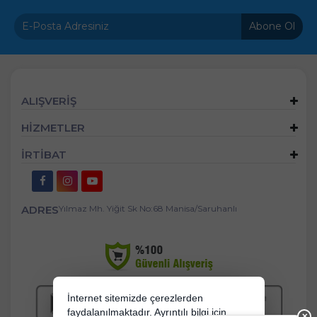
Abone Ol
ALIŞVERİŞ
HİZMETLER
İRTİBAT
ADRES
Yılmaz Mh. Yiğit Sk No:68 Manisa/Saruhanlı
İnternet sitemizde çerezlerden
faydalanılmaktadır. Ayrıntılı bilgi için
✕