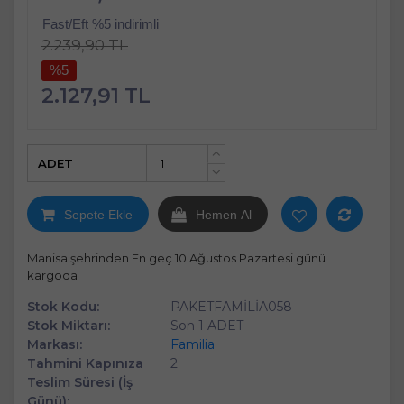
Fast/Eft %5 indirimli
2.239,90 TL
%5
2.127,91 TL
ADET
+
-
Sepete Ekle
Hemen Al
Manisa şehrinden En geç 10 Ağustos Pazartesi günü
kargoda
Stok Kodu:
PAKETFAMİLİA058
Stok Miktarı:
Son 1 ADET
Markası:
Familia
Tahmini Kapınıza
2
Teslim Süresi (İş
Günü):