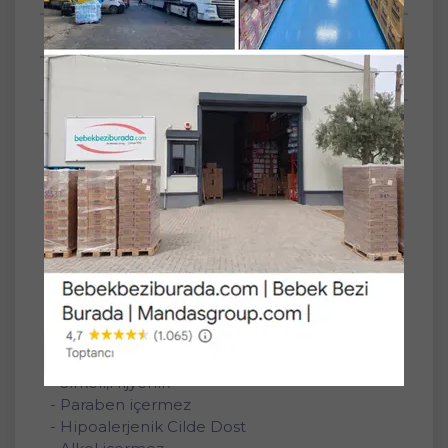
Tüm Sorular
Anket
Paket İçeriği/Set
36'lı
Yaprak Adeti
90
Akıllı Kapak
Plastik Kapaklı
Familia Islak Havlu Mendil Yeşilin Tazeliği 90
Yaprak Plastik Kapaklı 36 Lı Set 3240 Yaprak
Özellikleri
- Sirkeli,Hijyenik
- Paraben içermez
- Hipoalerjenik Cilde Dost