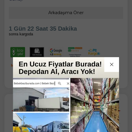
Arkadaşıma Öner
1 Gün 22 Saat 35 Dakika
sonra kargoda
Açıklamalar
Taksit Seçenekleri
Tüm Yorumlar