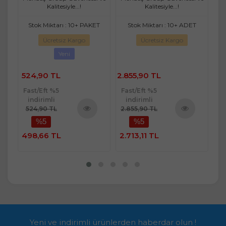
Kalitesiyle...!
Kalitesiyle...!
ET
Stok Miktarı : 10+ PAKET
Stok Miktarı : 10+ ADET
Ücretsiz Kargo
Ücretsiz Kargo
Yeni
524,90 TL
2.855,90 TL
3.
Fast/Eft %5
Fast/Eft %5
Fa
indirimli
indirimli
524,90 TL
2.855,90 TL
3.
%5
%5
ü
Ürünü
Ürünü
e
İncele
İncele
498,66 TL
2.713,11 TL
3.
Yeni ve indirimli ürünlerden haberdar olun !