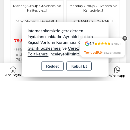
Boy Travel Pk
Boy 24 Lü Set (576 Yaprak)
Mandaş Group Güvencesi ve
Mandaş Group Güvencesi ve
Kalitesiyle...!
Kalitesiyle...!
Stok Miktarı : 10+ PAKET
Stok Miktarı : 10+ PAKET
Ücretsiz Kargo
Ücretsiz Kargo
İnternet sitemizde çerezlerden
faydalanılmaktadır. Ayrıntılı bilgi için
✕
79,90 TL
815,90 TL
Kişisel Verilerin Korunması Kanununu,
4,7
(1.080)
Gizlilik Sözleşmesi
ve
Çerez
Fast/Eft %5
Fast/Eft %5
9.5
Trendyol
· 38,3B takipçi
Politikamızı
inceleyebilirsiniz.
indirimli
indirimli
79,90 TL
815,90 TL
%5
%5
Sepete
Sepete
Reddet
Kabul Et
0
75,91 TL
775,11 TL
Ekle
Ekle
Ana Sayfa
Kategoriler
Sepet
Favorilerim
Whatsapp