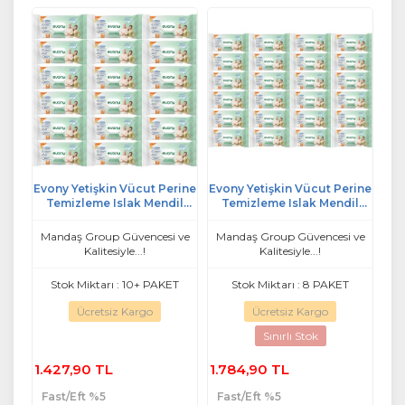
Evony Yetişkin Vücut Perine
Evony Yetişkin Vücut Perine
Temizleme Islak Mendil
Temizleme Islak Mendil
Havlu 48 Yaprak XL Banyo
Havlu 48 Yaprak XL Banyo
Ferahlığı (18 Li Set)
Ferahlığı (24 Lü Set)
Mandaş Group Güvencesi ve
Mandaş Group Güvencesi ve
Kalitesiyle...!
Kalitesiyle...!
Stok Miktarı : 10+ PAKET
Stok Miktarı : 8 PAKET
Ücretsiz Kargo
Ücretsiz Kargo
Sınırlı Stok
1.427,90 TL
1.784,90 TL
Fast/Eft %5
Fast/Eft %5