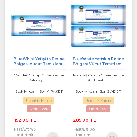
BlueWhite Yetişkin Perine
BlueWhite Yetişkin Perine
Bölgesi Vücut Temizleme
Bölgesi Vücut Temizleme
Mendil-Havlusu 50 Yaprak
Mendil-Havlusu (2 Li Set) 50
Hijyenik Tekli Pk
Yaprak Hijyenik
Mandaş Group Güvencesi ve
Mandaş Group Güvencesi ve
Kalitesiyle...!
Kalitesiyle...!
Stok Miktarı : Son 4 PAKET
Stok Miktarı : Son 2 ADET
Ücretsiz Kargo
Ücretsiz Kargo
Sınırlı Stok
Sınırlı Stok
152,90 TL
285,90 TL
Fast/Eft %5
Fast/Eft %5
indirimli
indirimli