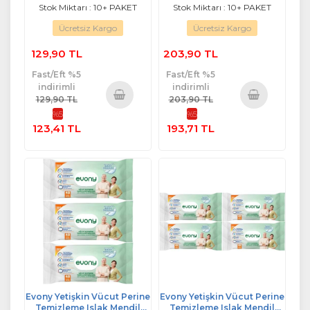
Stok Miktarı : 10+ PAKET
Stok Miktarı : 10+ PAKET
Ücretsiz Kargo
Ücretsiz Kargo
129,90 TL
203,90 TL
Fast/Eft %5
Fast/Eft %5
indirimli
indirimli
129,90 TL
203,90 TL
%5
%5
Sepete
Sepete
123,41 TL
193,71 TL
Ekle
Ekle
Evony Yetişkin Vücut Perine
Evony Yetişkin Vücut Perine
Temizleme Islak Mendil
Temizleme Islak Mendil