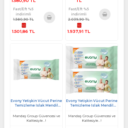
1.580,90 TL
TL
Fast/Eft %5
Fast/Eft %5
indirimli
indirimli
1.580,90 TL
2.039,90 TL
Sepete
%5
%5
Sepete
Ekle
1.501,86 TL
1.937,91 TL
Ekle
Evony Yetişkin Vücut Perine
Evony Yetişkin Vücut Perine
Temizleme Islak Mendil
Temizleme Islak Mendil
Havlu 48 Yaprak XL Banyo
Havlu 48 Yaprak XL Banyo
Ferahlığı Tekli Pk
Ferahlığı (2 Li Set)
Mandaş Group Güvencesi ve
Mandaş Group Güvencesi ve
Kalitesiyle...!
Kalitesiyle...!