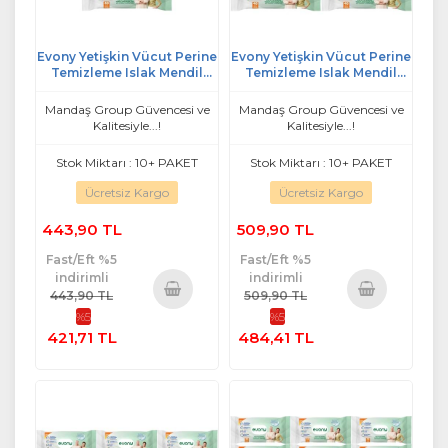
Evony Yetişkin Vücut Perine
Evony Yetişkin Vücut Perine
Temizleme Islak Mendil
Temizleme Islak Mendil
Havlu 48 Yaprak XL Banyo
Havlu 48 Yaprak XL Banyo
Ferahlığı (5 Li Set)
Ferahlığı (6 Lı Set)
Mandaş Group Güvencesi ve
Mandaş Group Güvencesi ve
Kalitesiyle...!
Kalitesiyle...!
Stok Miktarı : 10+ PAKET
Stok Miktarı : 10+ PAKET
Ücretsiz Kargo
Ücretsiz Kargo
443,90 TL
509,90 TL
Fast/Eft %5
Fast/Eft %5
indirimli
indirimli
443,90 TL
509,90 TL
%5
%5
Sepete
Sepete
421,71 TL
484,41 TL
Ekle
Ekle