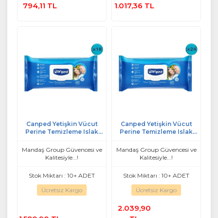
794,11 TL
1.017,36 TL
Ekle
Ekle
Canped Yetişkin Vücut
Canped Yetişkin Vücut
Perine Temizleme Islak
Perine Temizleme Islak
Mendil Havlu 48 Yaprak XL
Mendil Havlu 48 Yaprak XL
(18 Li Set) Plastik Kapaklı
(24 Lü Set) Plastik Kapaklı
Mandaş Group Güvencesi ve
Mandaş Group Güvencesi ve
Kalitesiyle...!
Kalitesiyle...!
Stok Miktarı : 10+ ADET
Stok Miktarı : 10+ ADET
Ücretsiz Kargo
Ücretsiz Kargo
2.039,90