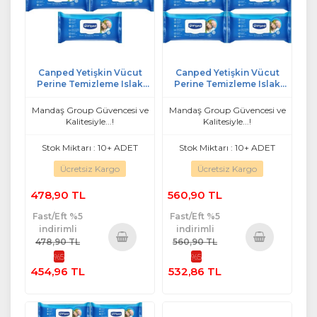
Canped Yetişkin Vücut
Canped Yetişkin Vücut
Perine Temizleme Islak
Perine Temizleme Islak
Mendil Havlu 48 Yaprak XL
Mendil Havlu 48 Yaprak XL
(5 Li Set) Plastik Kapaklı
(6 Lı Set) Plastik Kapaklı
Mandaş Group Güvencesi ve
Mandaş Group Güvencesi ve
Kalitesiyle...!
Kalitesiyle...!
Stok Miktarı : 10+ ADET
Stok Miktarı : 10+ ADET
Ücretsiz Kargo
Ücretsiz Kargo
478,90 TL
560,90 TL
Fast/Eft %5
Fast/Eft %5
indirimli
indirimli
478,90 TL
560,90 TL
%5
%5
Sepete
Sepete
454,96 TL
532,86 TL
Ekle
Ekle