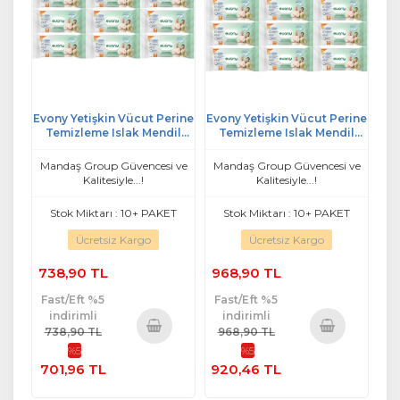
Evony Yetişkin Vücut Perine
Evony Yetişkin Vücut Perine
Temizleme Islak Mendil
Temizleme Islak Mendil
Havlu 48 Yaprak XL Banyo
Havlu 48 Yaprak XL Banyo
Ferahlığı (9 Lu Set)
Ferahlığı (12 Li Set)
Mandaş Group Güvencesi ve
Mandaş Group Güvencesi ve
Kalitesiyle...!
Kalitesiyle...!
Stok Miktarı : 10+ PAKET
Stok Miktarı : 10+ PAKET
Ücretsiz Kargo
Ücretsiz Kargo
738,90 TL
968,90 TL
Fast/Eft %5
Fast/Eft %5
indirimli
indirimli
738,90 TL
968,90 TL
%5
%5
Sepete
Sepete
701,96 TL
920,46 TL
Ekle
Ekle