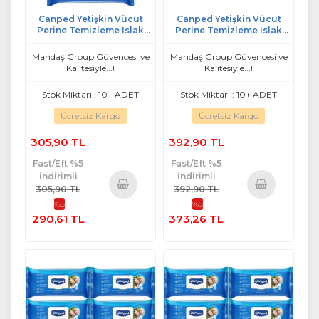
Canped Yetişkin Vücut
Canped Yetişkin Vücut
Perine Temizleme Islak
Perine Temizleme Islak
Mendil Havlu 48 Yaprak XL
Mendil Havlu 48 Yaprak XL
(3 Lü Set) Plastik Kapaklı
(4 Lü Set) Plastik Kapaklı
Mandaş Group Güvencesi ve
Mandaş Group Güvencesi ve
Kalitesiyle...!
Kalitesiyle...!
Stok Miktarı : 10+ ADET
Stok Miktarı : 10+ ADET
Ücretsiz Kargo
Ücretsiz Kargo
305,90 TL
392,90 TL
Fast/Eft %5
Fast/Eft %5
indirimli
indirimli
305,90 TL
392,90 TL
%5
%5
Sepete
Sepete
290,61 TL
373,26 TL
Ekle
Ekle