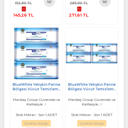
152,90 TL
285,90 TL
%5
%5
Sepete
Sepete
145,26 TL
271,61 TL
Ekle
Ekle
BlueWhite Yetişkin Perine
BlueWhite Yetişkin Perine
Bölgesi Vücut Temizleme
Bölgesi Vücut Temizleme
Mendil-Havlusu (3 Lü Set)
Mendil-Havlusu (4 Lü Set)
50 Yaprak Hijyenik
50 Yaprak Hijyenik
Mandaş Group Güvencesi ve
Mandaş Group Güvencesi ve
Kalitesiyle...!
Kalitesiyle...!
Stok Miktarı : Son 1 ADET
Stok Miktarı : Son 1 ADET
Ücretsiz Kargo
Ücretsiz Kargo