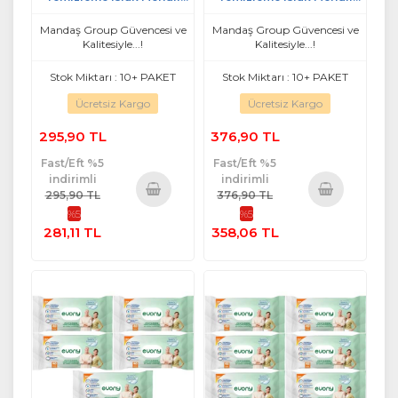
Havlu 48 Yaprak XL Banyo
Havlu 48 Yaprak XL Banyo
Ferahlığı (3 Lü Set)
Ferahlığı (4 Lü Set)
Mandaş Group Güvencesi ve
Mandaş Group Güvencesi ve
Kalitesiyle...!
Kalitesiyle...!
Stok Miktarı : 10+ PAKET
Stok Miktarı : 10+ PAKET
Ücretsiz Kargo
Ücretsiz Kargo
295,90 TL
376,90 TL
Fast/Eft %5
Fast/Eft %5
indirimli
indirimli
295,90 TL
376,90 TL
%5
%5
Sepete
Sepete
281,11 TL
358,06 TL
Ekle
Ekle