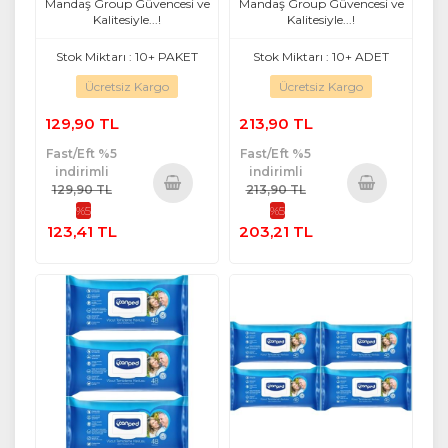
Mandaş Group Güvencesi ve
Mandaş Group Güvencesi ve
Kalitesiyle...!
Kalitesiyle...!
Stok Miktarı : 10+ PAKET
Stok Miktarı : 10+ ADET
Ücretsiz Kargo
Ücretsiz Kargo
129,90 TL
213,90 TL
Fast/Eft %5
Fast/Eft %5
indirimli
indirimli
129,90 TL
213,90 TL
%5
%5
Sepete
Sepete
123,41 TL
203,21 TL
Ekle
Ekle