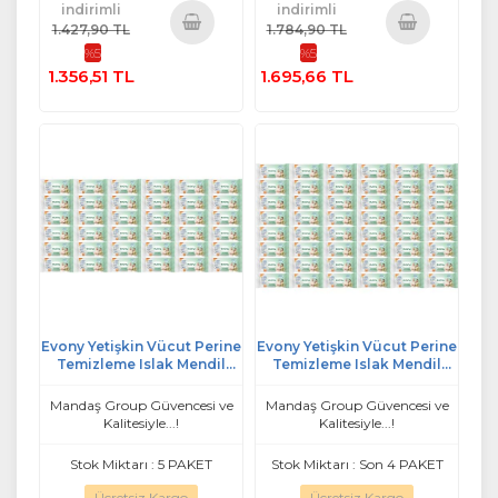
indirimli
indirimli
1.427,90 TL
1.784,90 TL
%5
%5
Sepete
Sepete
1.356,51 TL
1.695,66 TL
Ekle
Ekle
Evony Yetişkin Vücut Perine
Evony Yetişkin Vücut Perine
Temizleme Islak Mendil
Temizleme Islak Mendil
Havlu 48 Yaprak XL Banyo
Havlu 48 Yaprak XL Banyo
Ferahlığı (36 Lı Set)
Ferahlığı (48 Li Set)
Mandaş Group Güvencesi ve
Mandaş Group Güvencesi ve
Kalitesiyle...!
Kalitesiyle...!
Stok Miktarı : 5 PAKET
Stok Miktarı : Son 4 PAKET
Ücretsiz Kargo
Ücretsiz Kargo