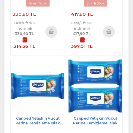
Sınırlı Stok
Sınırlı Stok
330,90 TL
417,90 TL
Fast/Eft %5
Fast/Eft %5
indirimli
indirimli
330,90 TL
417,90 TL
%5
%5
Sepete
Sepete
314,36 TL
397,01 TL
Ekle
Ekle
Canped Yetişkin Vücut
Canped Yetişkin Vücut
Perine Temizleme Islak
Perine Temizleme Islak
Mendil Havlu 48 Yaprak XL
Mendil Havlu 48 Yaprak XL
Tekli Pk
(2 Li Set) Plastik Kapaklı