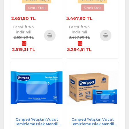
Sınırlı Stok
Sınırlı Stok
2.651,90 TL
3.467,90 TL
Fast/Eft %5
Fast/Eft %5
indirimli
indirimli
2.651,90 TL
3.467,90 TL
%5
%5
Sepete
Sepete
2.519,31 TL
3.294,51 TL
Ekle
Ekle
Canped Yetişkin Vücut
Canped Yetişkin Vücut
Temizleme Islak Mendil
Temizleme Islak Mendil
Havlu 24 Yaprak Seyahat
Havlu 24 Yaprak Seyahat