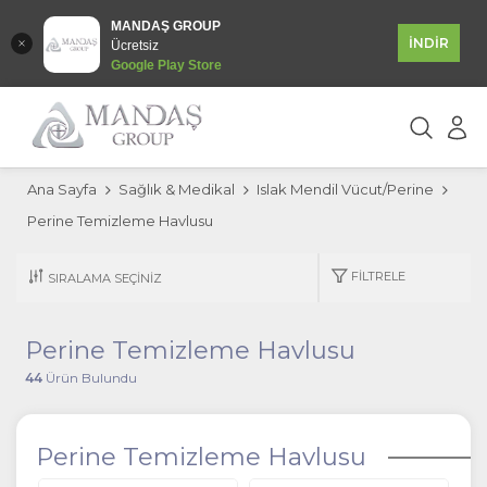
MANDAŞ GROUP
İNDİR
Ücretsiz
Google Play Store
Ana Sayfa
Sağlık & Medikal
Islak Mendil Vücut/Perine
Perine Temizleme Havlusu
FILTRELE
Perine Temizleme Havlusu
44
Ürün Bulundu
Perine Temizleme Havlusu