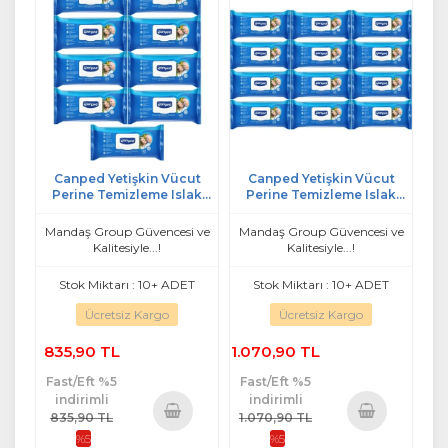
Canped Yetişkin Vücut
Canped Yetişkin Vücut
Perine Temizleme Islak
Perine Temizleme Islak
Mendil Havlu 48 Yaprak XL
Mendil Havlu 48 Yaprak XL
(9 Lu Set) Plastik Kapaklı
(12 Li Set) Plastik Kapaklı
Mandaş Group Güvencesi ve
Mandaş Group Güvencesi ve
Kalitesiyle...!
Kalitesiyle...!
Stok Miktarı : 10+ ADET
Stok Miktarı : 10+ ADET
Ücretsiz Kargo
Ücretsiz Kargo
835,90 TL
1.070,90 TL
Fast/Eft %5
Fast/Eft %5
indirimli
indirimli
835,90 TL
1.070,90 TL
%5
%5
Sepete
Sepete