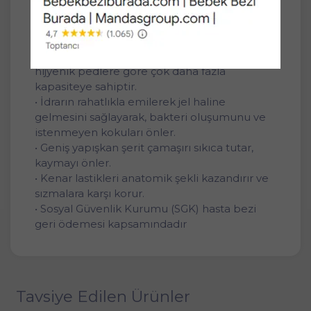
daha güvenli ve rahat hissetmesini sağlar.
• Özellikle sıkışma tipi idrar kaçırmalarda
(urge inkontinans) kullanılmaktadır.
• İçeriğindeki özel emici tanecikleri ile,
hijyenik pedlere göre çok daha fazla
kapasiteye sahiptir.
• İdrarın rahatlıkla emilerek jel haline
gelmesini sağlayarak, bakteri oluşumunu ve
istenmeyen kokuları önler.
• Geniş yapışkan şerit çamaşırı sıkıca tutar,
kaymayı önler.
• Kenar lastikleri anatomik şekli kazandırır ve
sızmalara karşı korur.
• Sosyal Güvenlik Kurumu (SGK) hasta bezi
geri ödemesi kapsamındadır
Tavsiye Edilen Ürünler