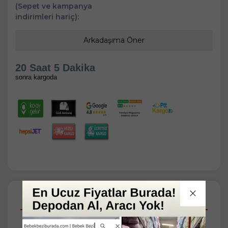
(Sepet ve kampanya
indirimleri hariç):
Arkadaşıma Öner
20 Saat 5 Dakika
sonra kargoda
Açıklamalar
Taksit Seçenekleri