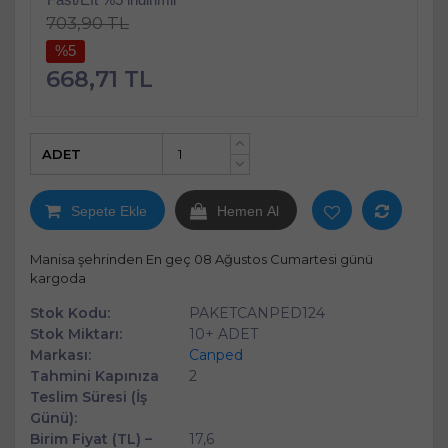
703,90 TL
%5
668,71 TL
ADET
+
-
Sepete Ekle
Hemen Al
Manisa şehrinden En geç 08 Ağustos Cumartesi günü
kargoda
Stok Kodu:
PAKETCANPED124
Stok Miktarı:
10+ ADET
Markası:
Canped
Tahmini Kapınıza
2
Teslim Süresi (İş
Günü):
Birim Fiyat (TL) –
17,6