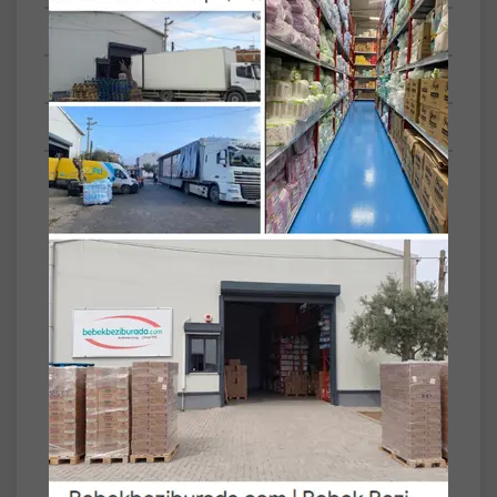
Tüm Yorumlar
Tüm Sorular
Anket
Türü
Mesane Pedi
Beden
L (Büyük)
Set
2'li
Canped Mesane Pedi Avantaj Pk Klasik L-
Büyük Boy Yoğun 40 Adet (2Pk*20)
Canped Mesane Pedi Büyük
• Mesane Pedi Büyük, idrar inkontinansı
yaşayan kişilerin sosyal yaşamlarında çok