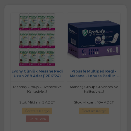
edi
Evony Günlük Mesane Pedi
Prosafe Multiped Regl -
4)
Uzun 288 Adet (12PK*24)
Mesane - Lohusa Pedi M -
Av
Medium - Orta/Gece 90
Adet
 ve
Mandaş Group Güvencesi ve
Mandaş Group Güvencesi ve
Ma
Kalitesiyle...!
Kalitesiyle...!
ET
Stok Miktarı : 5 ADET
Stok Miktarı : 10+ ADET
Ücretsiz Kargo
Ücretsiz Kargo
Sınırlı Stok