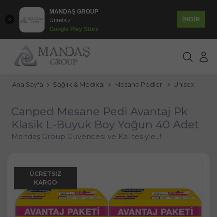
MANDAŞ GROUP
İNDİR
Ücretsiz
Google Play Store
Ana Sayfa
Sağlık & Medikal
Mesane Pedleri
Unisex
Canped Mesane Pedi Avantaj Pk
Klasik L-Büyük Boy Yoğun 40 Adet
Mandaş Group Güvencesi ve Kalitesiyle...!
ÜCRETSIZ
KARGO