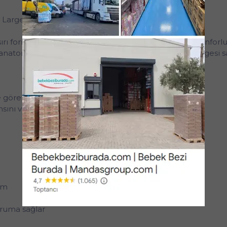
a Large) 30 Adet – Islaklık Göstergeli Konforlu Koruma
aşırı formundaki yapısı sayesinde günlük kullanımda konfor
n, anatomik tasarımı vücuda uyum sağlar. Islaklık gösterges
e göre yapılmalıdır
ı ve kullanım rahatlığını artırır
nım
oruma sağlar