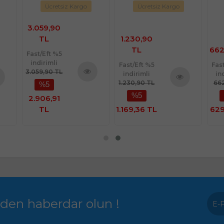
Ücretsiz Kargo
Ücretsiz Kargo
3.059,90
TL
1.230,90
TL
662
Fast/Eft %5
indirimli
Fast/Eft %5
Fas
3.059,90 TL
indirimli
in
1.230,90 TL
662
%5
Ürünü
nü
Ürünü
%5
İncele
2.906,91
le
İncele
TL
1.169,36 TL
629
rden haberdar olun !