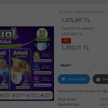
Henüz Değerlendirilmemiş
1.315,90 TL
Fast/Eft %5 indirimli
1.315,90 TL
%5
1.250,11 TL
PAKET
Sepete Ekle
He
Manisa şehrinden En geç 07 Ağ
Stok Kodu:
PAK
Stok Miktarı:
10+