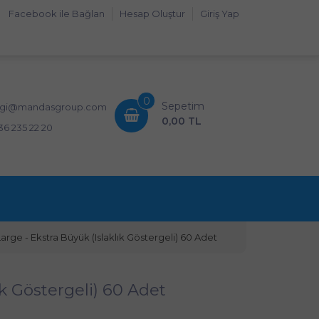
Facebook ile Bağlan
Hesap Oluştur
Giriş Yap
0
Sepetim
lgi@mandasgroup.com
0,00 TL
36 235 22 20
Large - Ekstra Büyük (Islaklık Göstergeli) 60 Adet
ık Göstergeli) 60 Adet