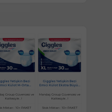
ggles Yetişkin Bezi
Giggles Yetişkin Bezi
mici Külot M-Orta
Emici Külot Ekstra Büyük
ium 30 Adet Tekli Pk
(XL) 30 Adet Tekli Pk
aş Group Güvencesi ve
Mandaş Group Güvencesi ve
Kalitesiyle...!
Kalitesiyle...!
ok Miktarı : 10+ PAKET
Stok Miktarı : 10+ PAKET