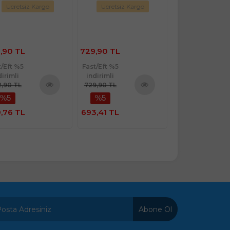
Ücretsiz Kargo
Ücretsiz Kargo
,90 TL
729,90 TL
t/Eft %5
Fast/Eft %5
dirimli
indirimli
,90 TL
729,90 TL
%5
%5
Ürünü
Ürünü
İncele
İncele
,76 TL
693,41 TL
Abone Ol