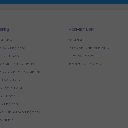
ERİŞ
HİZMETLER
 KANUNU
YARDIM
IK SÖZLEŞMESI
İSTEK VE ÖNERILERINIZ
POLITIKASI
SIPARIŞ TAKIBI
 AYDINLATMA METNI
IBAN BİLGİLERİMİZ
EN AYDINLATMA METNI
I ŞARTLARI
AT ŞARTLARI
OLITIKASI
ÖZLEŞMESI
POLITIKASI SÖZLEŞMESI
RÜNLER