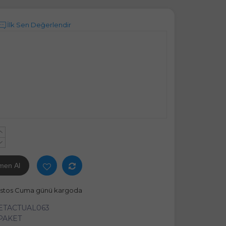
İlk Sen Değerlendir
+
-
men Al
ustos Cuma günü kargoda
ETACTUAL063
 PAKET