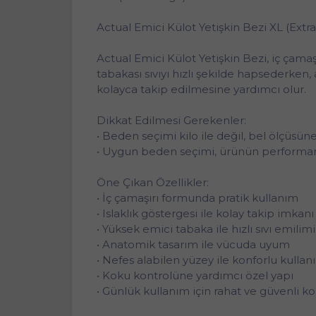
Actual Emici Külot Yetişkin Bezi XL (Extr
Actual Emici Külot Yetişkin Bezi, iç çam
tabakası sıvıyı hızlı şekilde hapsederke
kolayca takip edilmesine yardımcı olur.
Dikkat Edilmesi Gerekenler:
• Beden seçimi kilo ile değil, bel ölçüsün
• Uygun beden seçimi, ürünün performansın
Öne Çıkan Özellikler:
• İç çamaşırı formunda pratik kullanım
• Islaklık göstergesi ile kolay takip imkanı
• Yüksek emici tabaka ile hızlı sıvı emilimi
• Anatomik tasarım ile vücuda uyum
• Nefes alabilen yüzey ile konforlu kulla
• Koku kontrolüne yardımcı özel yapı
• Günlük kullanım için rahat ve güvenli k