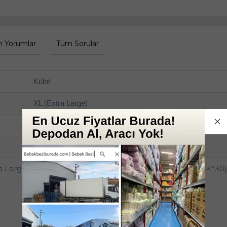
 Yorumlar
Tüm Sorular
Külot
XL (Extra Large)
130-170 cm
2'li
a Large - Ekstra Büyük (Islaklık Göstergeli) 60 Adet (2PK*30)