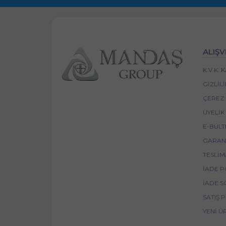
ALIŞV
K.V.K.
GIZLIL
ÇEREZ 
ÜYELIK
E-BÜLT
GARANT
TESLIM
İADE P
İADE S
SATIŞ 
YENI Ü