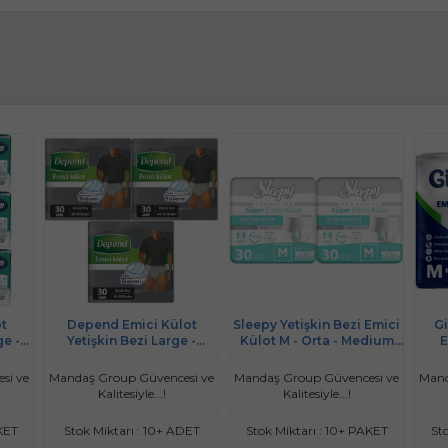
t
Depend Emici Külot
Sleepy Yetişkin Bezi Emici
Gi
ge -
Yetişkin Bezi Large -
Külot M - Orta - Medium
E
K*30)
Büyük Erkek 90 Adet
60 Adet (2PK*30)
Med
(3PK*30)
si ve
Mandaş Group Güvencesi ve
Mandaş Group Güvencesi ve
Mand
Kalitesiyle...!
Kalitesiyle...!
KET
Stok Miktarı : 10+ ADET
Stok Miktarı : 10+ PAKET
St