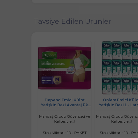
Tavsiye Edilen Ürünler
eyaz Ped Emici
Depend Emici Külot
Önlem Emici Külo
etişkin Bezi L -
Yetişkin Bezi Avantaj Pk
Yetişkin Bezi L - Lar
- Büyük 90 Adet
Orta Kadın (16 Adet)
Büyük 360 Adet (12P
roup Güvencesi ve
Mandaş Group Güvencesi ve
Mandaş Group Güvence
litesiyle...!
Kalitesiyle...!
Kalitesiyle...!
ktarı : 10+ ADET
Stok Miktarı : 10+ PAKET
Stok Miktarı : 10+ PA