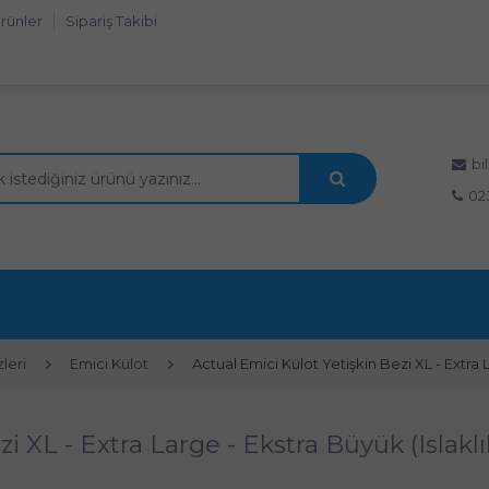
rünler
Sipariş Takibi
bi
02
leri
Emici Külot
Actual Emici Külot Yetişkin Bezi XL - Extra 
i XL - Extra Large - Ekstra Büyük (Islakl