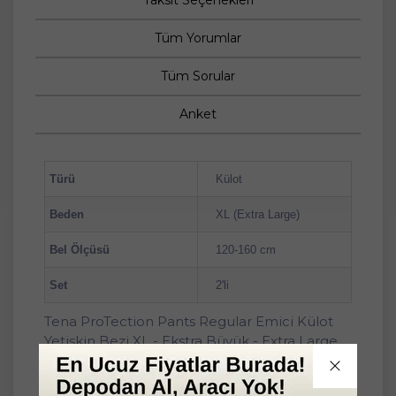
Taksit Seçenekleri
Tüm Yorumlar
Tüm Sorular
Anket
Türü
Külot
Beden
XL (Extra Large)
Bel Ölçüsü
120-160 cm
Set
2'li
Tena ProTection Pants Regular Emici Külot
Yetişkin Bezi XL - Ekstra Büyük - Extra Large
60 Adet