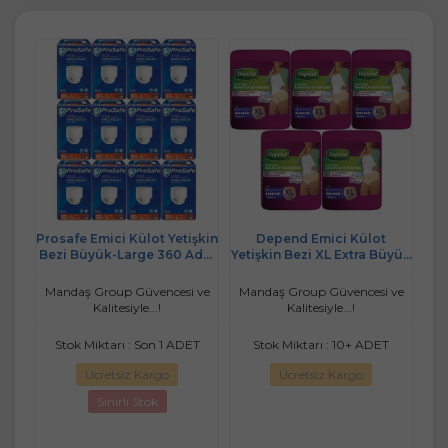
işkin
Depend Emici Külot
Canped Emici Külot Yetişkin
Adet
Yetişkin Bezi XL Extra Büyük
Bezi S - Small - Küçük (İç
45 Adet
Adet 9) Tekli Pk
Lar
 ve
Mandaş Group Güvencesi ve
Mandaş Group Güvencesi ve
Ma
Kalitesiyle...!
Kalitesiyle...!
ET
Stok Miktarı : 10+ ADET
Stok Miktarı : 10+ PAKET
Ücretsiz Kargo
Ücretsiz Kargo