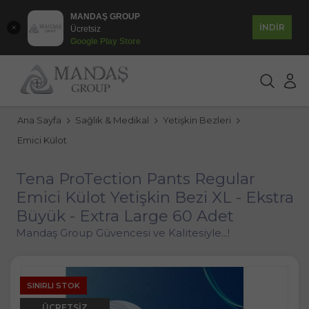
MANDAŞ GROUP
İNDİR
Ücretsiz
Google Play Store
Ana Sayfa
Sağlık & Medikal
Yetişkin Bezleri
Emici Külot
Tena ProTection Pants Regular
Emici Külot Yetişkin Bezi XL - Ekstra
Büyük - Extra Large 60 Adet
Mandaş Group Güvencesi ve Kalitesiyle...!
SINIRLI STOK
ÜCRETSIZ