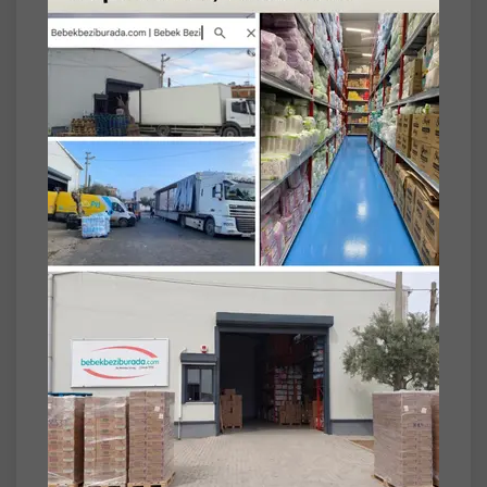
Rahat ve güvenilir iç çamaşırı benzeri
tasarımıyla her gün güvenilir sızıntı koruması
Beden Seçimi (Önemli)
- Beden seçimi kilo ile değil, bel ve kalça
ölçüsüne göre yapılmalıdır.
- Doğru beden seçimi, ürünün emicilik
performansını ve kullanım konforunu
doğrudan etkiler.
- Uygun beden tercih edilmediğinde
sızdırma ve uyum sorunları yaşanabilir.
Maksimum koruma ve rahatlık için
ölçülerinize uygun beden seçimi yapmanız
önemle tavsiye edilir.
Beden Bilgisi
- S - Küçük - Small: 65 – 85 cm Emicilik
seviyesi 6 Damla
- M - Orta - Medium: 80 – 110 cm Emicilik
seviyesi 6 Damla
- L- Büyük - Large: 100 – 135 cm Emicilik