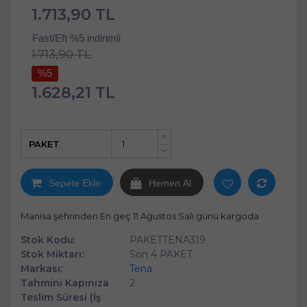
1.713,90 TL
Fast/Eft %5 indirimli
1.713,90 TL
%5
1.628,21 TL
PAKET
+
-
Sepete Ekle
Hemen Al
Manisa şehrinden En geç 11 Ağustos Salı günü kargoda
Stok Kodu:
PAKETTENA319
Stok Miktarı:
Son 4 PAKET
Markası:
Tena
Tahmini Kapınıza
2
Teslim Süresi (İş