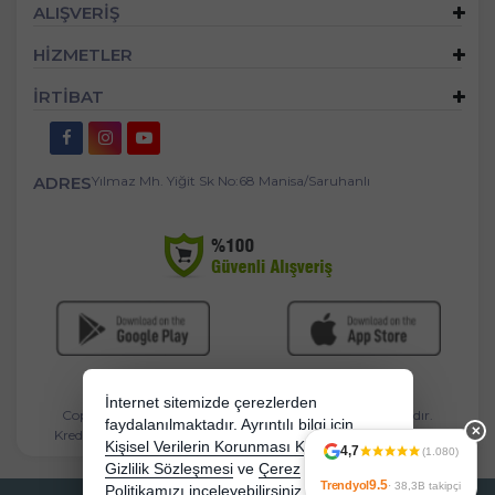
ALIŞVERİŞ
HİZMETLER
İRTİBAT
ADRES
Yılmaz Mh. Yiğit Sk No:68 Manisa/Saruhanlı
İnternet sitemizde çerezlerden
Copyright 2026 mandasgroup.com - Tüm hakları saklıdır.
faydalanılmaktadır. Ayrıntılı bilgi için
✕
Kredi kartı bilgileriniz 256bit SSL sertifikası ile korunmaktadır.
Kişisel Verilerin Korunması Kanununu,
4,7
(1.080)
Gizlilik Sözleşmesi
ve
Çerez
9.5
Trendyol
· 38,3B takipçi
Politikamızı
inceleyebilirsiniz.