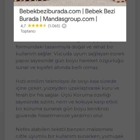
seviyesi 6 Damla
- XL- Ekstra Large - Extra Large: 120 – 160 cm
Emicilik seviyesi 6 Damla
Günlük konforu ve güveni bir arada sunan
Tena ProTection Pants Regular, iç çamaşırı
formundaki tasarımıyla doğal ve rahat bir
kullanım sağlar. Vücuda uyum sağlayan esnek
yapısı sayesinde gün boyu hareket özgürlüğü
sunar ve kıyafet altında belli olmaz.
Hızlı emilim teknolojisi ile sıvıyı kısa sürede
içine çeker, yüzeyden uzaklaştırarak kuru ve
ferah bir his sağlar. Üçlü Koruma özelliği
sayesinde sızıntı, nem ve kokuya karşı etkili
bir koruma sunarak gün boyu kendinizi
güvende hissetmenize yardımcı olur.
Nefes alabilen tekstil benzeri malzemesi
ciltle uyumlu bir kullanım sunarken, yumuşak