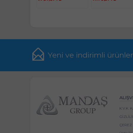
Yeni ve indirimli ürünle
ALIŞV
K.V.K.
GIZLIL
ÇEREZ 