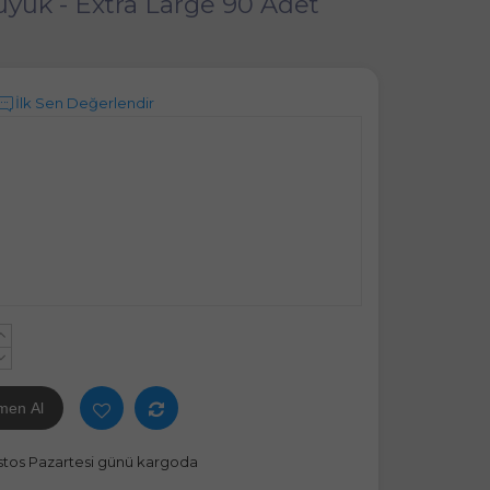
üyük - Extra Large 90 Adet
İlk Sen Değerlendir
+
-
men Al
stos Pazartesi günü kargoda