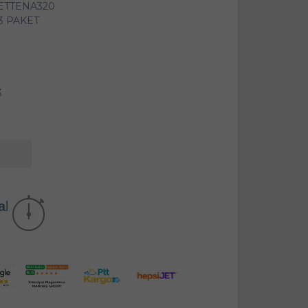
ETTENA320
3 PAKET
3
akika