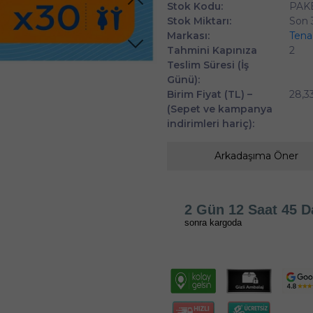
Stok Kodu:
PAK
Stok Miktarı:
Son 
Markası:
Tena
Tahmini Kapınıza
2
Teslim Süresi (İş
Günü):
Birim Fiyat (TL) –
28,3
(Sepet ve kampanya
indirimleri hariç):
Arkadaşıma Öner
2 Gün 12 Saat 45 D
sonra kargoda