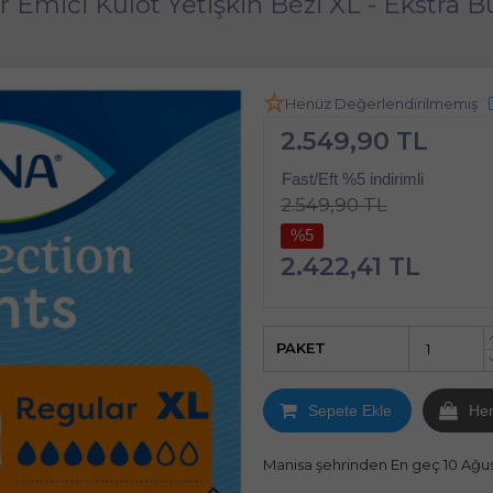
 Emici Külot Yetişkin Bezi XL - Ekstra B
Henüz Değerlendirilmemiş
2.549,90 TL
Fast/Eft %5 indirimli
2.549,90 TL
%5
2.422,41 TL
PAKET
Sepete Ekle
He
Manisa şehrinden En geç 10 Ağu