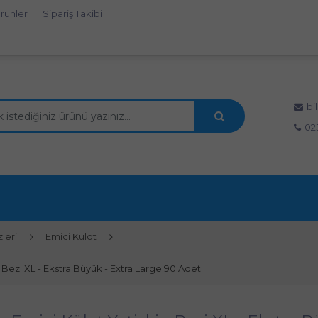
rünler
Sipariş Takibi
bi
02
leri
Emici Külot
 Bezi XL - Ekstra Büyük - Extra Large 90 Adet