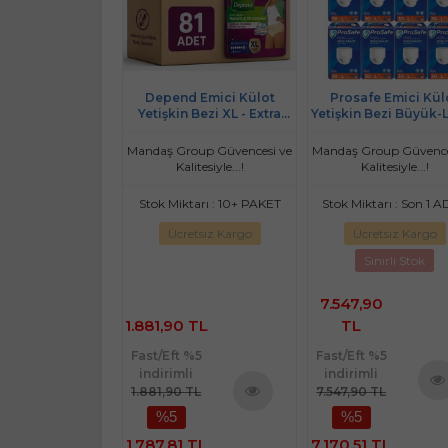
mici Külot Pants
Depend Emici Külot
Prosafe Emici Kül
 Bezi L - Büyük -
Yetişkin Bezi XL - Extra
Yetişkin Bezi Büyük-
 Erkek 96 Adet
Large Kadın 81 Adet
360 Adet (12PK*3
(12PK*8)
(9PK*9)
roup Güvencesi ve
Mandaş Group Güvencesi ve
Mandaş Group Güvence
litesiyle...!
Kalitesiyle...!
Kalitesiyle...!
ktarı : 10+ PAKET
Stok Miktarı : 10+ PAKET
Stok Miktarı : Son 1 
retsiz Kargo
Ücretsiz Kargo
Ücretsiz Kargo
Sınırlı Stok
90
7.547,90
1.881,90 TL
TL
 %5
li
Fast/Eft %5
Fast/Eft %5
 TL
indirimli
indirimli
1.881,90 TL
7.547,90 TL
Ürünü
Ürü
%5
%5
İncele
Ürünü
91
İnce
İncele
1.787,81 TL
7.170,51 TL