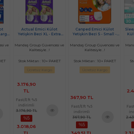
ot
Actual Emici Külot
Canped Emici Külot
Slee
Large
Yetişkin Bezi XL - Extra
Yetişkin Bezi S - Small -
Kül
0)
Large - Ekstra Büyük
Küçük (İç Adet 9) Tekli Pk
(Islaklık Göstergeli) 150
si ve
Mandaş Group Güvencesi ve
Mandaş Group Güvencesi ve
Mand
Adet
Kalitesiyle...!
Kalitesiyle...!
ADET
Stok Miktarı : 10+ PAKET
Stok Miktarı : 10+ PAKET
St
Ücretsiz Kargo
Ücretsiz Kargo
3.176,90
TL
2.
367,90 TL
Fast/Eft %5
indirimli
Fast/Eft %5
Fas
3.176,90 TL
indirimli
in
367,90 TL
2.4
%5
Ürünü
nü
%5
İncele
Ürünü
3.018,06
le
İncele
TL
349,51 TL
2.31