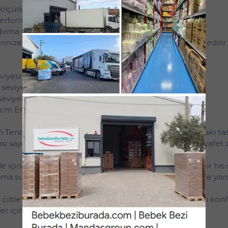
a ölçüsüne göre yapılmalıdır.
erformansını ve kullanım konforunu doğrudan etkiler.
ırma ve uyum sorunları yaşanabilir.
rinize uygun beden seçimi yapmanız önemle tavsiye edilir.
eviyesi 6 Damla
k seviyesi 6 Damla
 seviyesi 6 Damla
0 cm Emicilik seviyesi 6 Damla
 Tena ProTection Pants Regular, iç çamaşırı formundaki tas
ı sayesinde gün boyu hareket özgürlüğü sunar ve kıyafet al
rede içine çeker, yüzeyden uzaklaştırarak kuru ve ferah bir hi
koruma sunarak gün boyu kendinizi güvende hissetmenize yard
ciltle uyumlu bir kullanım sunarken, yumuşak dokusu konforu
r için pratik ve güvenilir bir çözümdür.