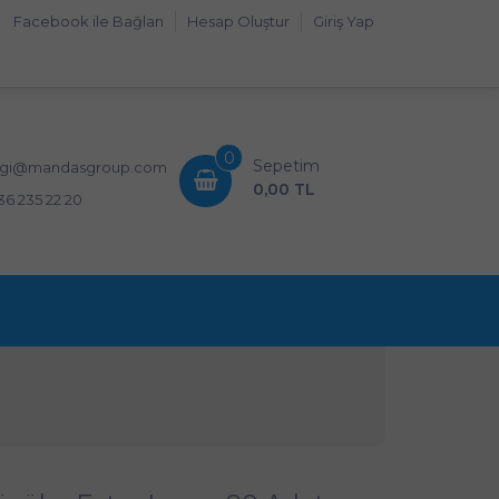
Facebook ile Bağlan
Hesap Oluştur
Giriş Yap
0
Sepetim
lgi@mandasgroup.com
0,00 TL
36 235 22 20