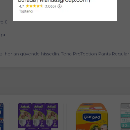
rolü
apı
i her an güvende hissedin. Tena ProTection Pants Regular i