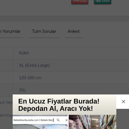
 Yorumlar
Tüm Sorular
Anket
Külot
XL (Extra Large)
120-160 cm
3'lü
t Yetişkin Bezi XL - Ekstra Büyük - Extra Large 90 Adet
arımıyla her gün güvenilir sızıntı koruması