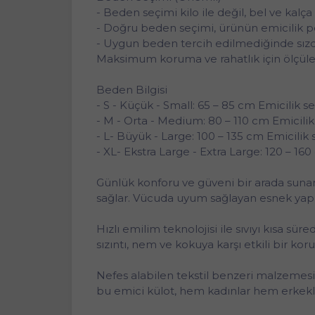
- Beden seçimi kilo ile değil, bel ve kalç
- Doğru beden seçimi, ürünün emicilik p
- Uygun beden tercih edilmediğinde sızd
Maksimum koruma ve rahatlık için ölçüle
Beden Bilgisi
- S - Küçük - Small: 65 – 85 cm Emicilik s
- M - Orta - Medium: 80 – 110 cm Emicili
- L- Büyük - Large: 100 – 135 cm Emicilik
- XL- Ekstra Large - Extra Large: 120 – 16
Günlük konforu ve güveni bir arada sunan
sağlar. Vücuda uyum sağlayan esnek yapıs
Hızlı emilim teknolojisi ile sıvıyı kısa sü
sızıntı, nem ve kokuya karşı etkili bir 
Nefes alabilen tekstil benzeri malzemesi 
bu emici külot, hem kadınlar hem erkekle