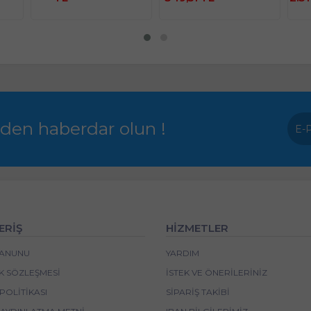
rden haberdar olun !
ERİŞ
HİZMETLER
 KANUNU
YARDIM
IK SÖZLEŞMESI
İSTEK VE ÖNERILERINIZ
POLITIKASI
SIPARIŞ TAKIBI