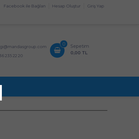
Facebook ile Bağlan
Hesap Oluştur
Giriş Yap
0
Sepetim
lgi@mandasgroup.com
0,00 TL
36 235 22 20