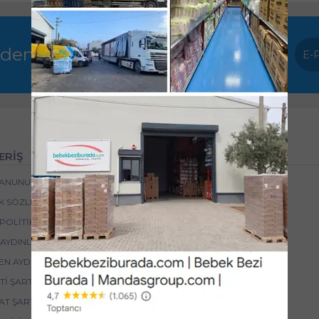
rden haberdar olun !
ERİŞ
HİZMETLER
 KANUNU
YARDIM
IK SÖZLEŞMESI
İSTEK VE ÖNERILERINIZ
POLITIKASI
SIPARIŞ TAKIBI
 AYDINLATMA METNI
IBAN BİLGİLERİMİZ
EN AYDINLATMA METNI
I ŞARTLARI
AT ŞARTLARI