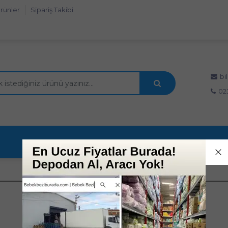
rünler
Sipariş Takibi
bi
02
Karşılaştırma Listesi Boş