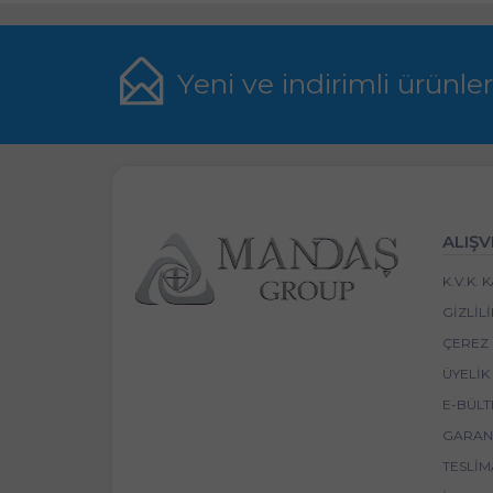
Yeni ve indirimli ürünle
ALIŞV
K.V.K.
GIZLIL
ÇEREZ 
ÜYELIK
E-BÜLT
GARANT
TESLIM