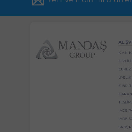
ALIŞV
K.V.K.
GIZLIL
ÇEREZ 
ÜYELIK
E-BÜLT
GARANT
TESLIM
İADE P
İADE S
SATIŞ 