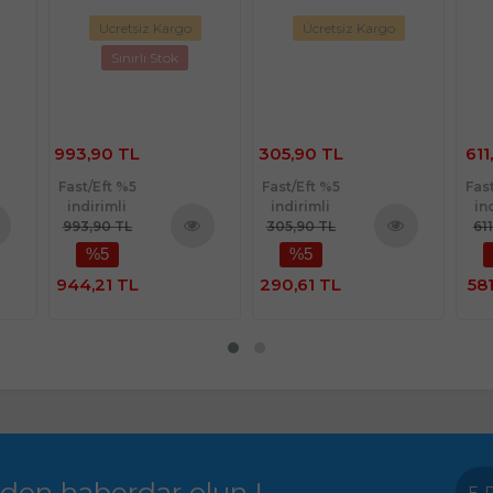
Ücretsiz Kargo
Ücretsiz Kargo
Sınırlı Stok
993,90 TL
305,90 TL
611
Fast/Eft %5
Fast/Eft %5
Fas
indirimli
indirimli
in
993,90 TL
305,90 TL
61
%5
%5
nü
Ürünü
Ürünü
le
İncele
İncele
944,21 TL
290,61 TL
581
rden haberdar olun !