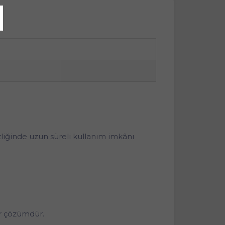
izliğinde uzun süreli kullanım imkânı
ir çözümdür.