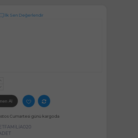
İlk Sen Değerlendir
+
-
men Al
ustos Cumartesi günü kargoda
ETFAMİLİA020
 ADET