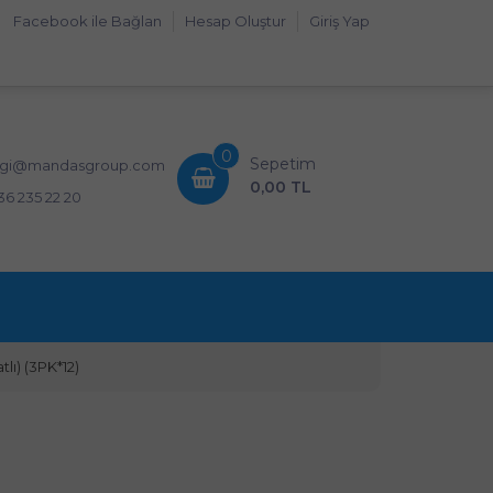
Facebook ile Bağlan
Hesap Oluştur
Giriş Yap
0
Sepetim
lgi@mandasgroup.com
0,00 TL
36 235 22 20
tlı) (3PK*12)