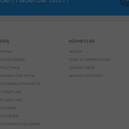
ERİŞ
HİZMETLER
 KANUNU
YARDIM
IK SÖZLEŞMESI
İSTEK VE ÖNERILERINIZ
POLITIKASI
SIPARIŞ TAKIBI
 AYDINLATMA METNI
IBAN BİLGİLERİMİZ
EN AYDINLATMA METNI
I ŞARTLARI
AT ŞARTLARI
OLITIKASI
ÖZLEŞMESI
POLITIKASI SÖZLEŞMESI