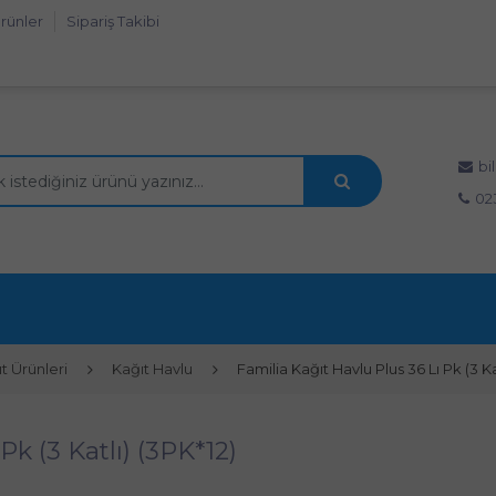
rünler
Sipariş Takibi
bi
02
t Ürünleri
Kağıt Havlu
Familia Kağıt Havlu Plus 36 Lı Pk (3 Ka
Pk (3 Katlı) (3PK*12)