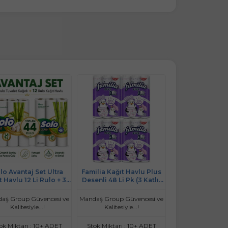
lo Avantaj Set Ultra
Familia Kağıt Havlu Plus
Teno Ultra Kağıt 
t Havlu 12 Li Rulo + 32
Desenli 48 Li Pk (3 Katlı)
Katlı 48 Li Pake
ulo Tuvalet Kağıdı
(4PK*12) Love My Home
(Avantaj Pk S
nik Bambu ve Pamuk
aş Group Güvencesi ve
Mandaş Group Güvencesi ve
Mandaş Group Güv
Özlü
Kalitesiyle...!
Kalitesiyle...!
Kalitesiyle.
ok Miktarı : 10+ ADET
Stok Miktarı : 10+ ADET
Stok Miktarı :