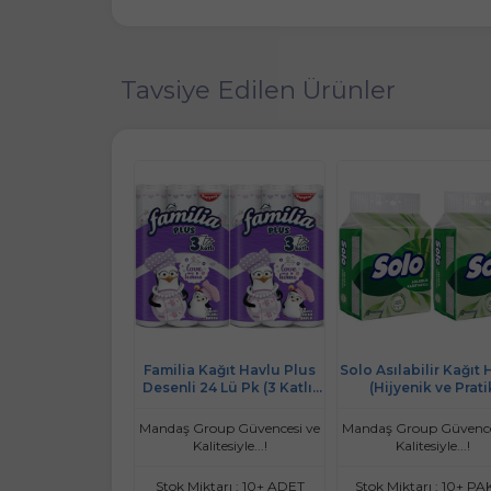
Tavsiye Edilen Ürünler
abilir Kağıt Havlu
Familia Kağıt Havlu Plus
Solo Asılabilir Kağıt 
enik ve Pratik
Desenli 24 Lü Pk (3 Katlı)
(Hijyenik ve Prati
İçin Uygun) (4 Lü
(2PK*12) Love My Home
Kullanım İçin Uygun) 
Set)
Set)
roup Güvencesi ve
Mandaş Group Güvencesi ve
Mandaş Group Güvence
litesiyle...!
Kalitesiyle...!
Kalitesiyle...!
iktarı : 9 PAKET
Stok Miktarı : 10+ ADET
Stok Miktarı : 10+ PA