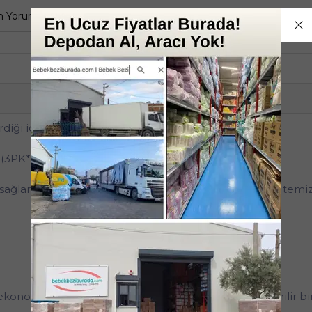
 Yorumlar
Tüm Sorular
Anket
3 Katlı
3'lü
irdiği için İADESİ YOKTUR.**
 (3PK*12)
ik sağlar. 3PK*12 avantajlı içeriği sayesinde mutfak ve ev tem
 ekonomik paketi ile günlük temizlikte pratik ve güvenilir b