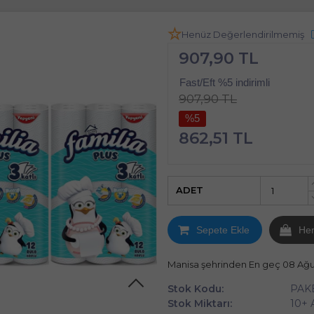
Henüz Değerlendirilmemiş
907,90 TL
Fast/Eft %5 indirimli
907,90 TL
%5
862,51 TL
ADET
Sepete Ekle
He
Manisa şehrinden En geç 08 Ağ
Stok Kodu:
PAK
Stok Miktarı:
10+