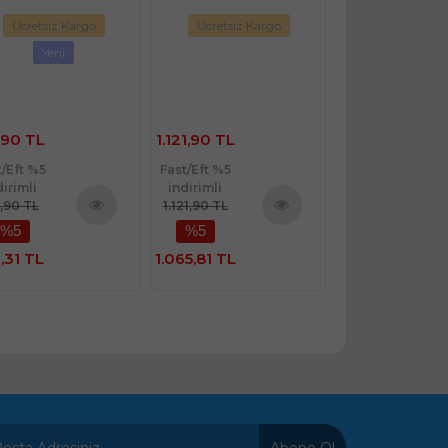
Ücretsiz Kargo
Ücretsiz Kargo
Ücretsiz Ka
Yeni
Sınırlı St
,90 TL
1.121,90 TL
871,90 TL
t/Eft %5
Fast/Eft %5
Fast/Eft %5
dirimli
indirimli
indirimli
1,90 TL
1.121,90 TL
871,90 TL
%5
%5
%5
Ürünü
Ürünü
İncele
İncele
,31 TL
1.065,81 TL
828,31 TL
Abone Ol