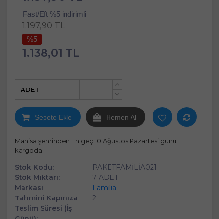
Fast/Eft %5 indirimli
1.197,90 TL
%5
1.138,01 TL
ADET
+
-
Sepete Ekle
Hemen Al
Manisa şehrinden En geç 10 Ağustos Pazartesi günü
kargoda
Stok Kodu:
PAKETFAMİLİA021
Stok Miktarı:
7 ADET
Markası:
Familia
Tahmini Kapınıza
2
Teslim Süresi (İş
Günü):