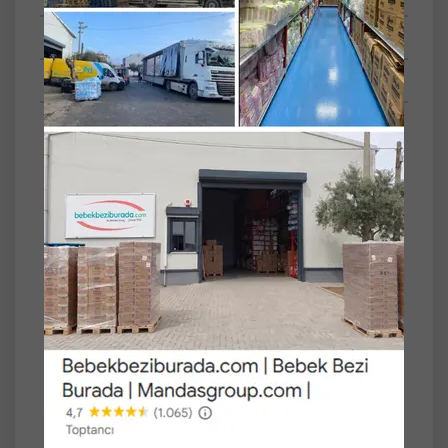
Tüm Sorular
Anket
** Bu ürünler hijyenik ürünler grubuna girdiği
için İADESİ YOKTUR.**
Familia Kağıt Havlu Plus 48 Li Pk (3 Katlı)
(4PK*12)
3 katlı dayanıklı yapısı ile yüksek emicilik
sağlar. 4PK*12 avantajlı paketi sayesinde
mutfak ve ev temizliğinde uzun süreli
kullanım sunar.
Öne çıkan özellikler:
• 3 katlı güçlü emicilik ve dayanıklılık
• Yumuşak ve nazik doku
• Ekonomik 48’li paket (4PK*12)