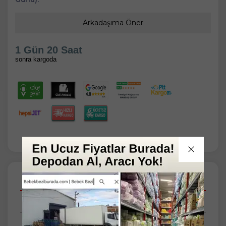
Arkadaşıma Öner
1 Gün 20 Saat
sonra kargoda
Açıklamalar
Taksit Seçenekleri
Tüm Yorumlar