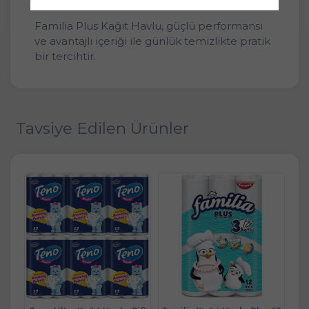
Familia Plus Kağıt Havlu, güçlü performansı
ve avantajlı içeriği ile günlük temizlikte pratik
bir tercihtir.
Tavsiye Edilen Ürünler