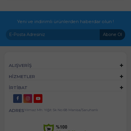
Yeni ve indirimli ürünlerden haberdar olun !
Abone Ol
ALIŞVERİŞ
HİZMETLER
İRTİBAT
ADRES
Yılmaz Mh. Yiğit Sk No:68 Manisa/Saruhanlı