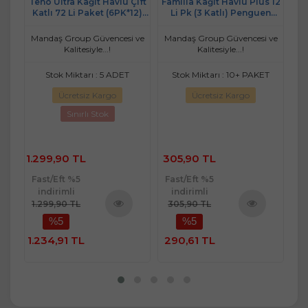
s 24
Teno Ultra Kağıt Havlu Çift
Familia Kağıt Havlu Plus 12
Sol
)
Katlı 72 Li Paket (6PK*12)
Li Pk (3 Katlı) Penguen
Ha
(Avantaj Pk Serisi)
Turkuaz
T
 ve
Mandaş Group Güvencesi ve
Mandaş Group Güvencesi ve
Ma
Kalitesiyle...!
Kalitesiyle...!
T
Stok Miktarı : 5 ADET
Stok Miktarı : 10+ PAKET
Ücretsiz Kargo
Ücretsiz Kargo
Sınırlı Stok
1.299,90 TL
305,90 TL
6
Fast/Eft %5
Fast/Eft %5
Fa
indirimli
indirimli
1.299,90 TL
305,90 TL
6
%5
%5
ü
Ürünü
Ürünü
e
İncele
İncele
1.234,91 TL
290,61 TL
5