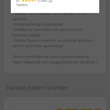
• Sert ve hassas zeminlerde etkili ve nazik
temizlik
• Vileda Turbo pedallı temizlik seti ile tam
uyumlu
• Kolayca takılıp çıkarılabilir
• Defalarca yıkanabilir ve uzun ömürlü
kullanım sağlar
• Parke, fayans, mermer ve laminat gibi tüm
zemin türleriyle uyumludur
Zemin temizliğinde üstün performans ve
hijyen arayanlar için vazgeçilmez bir yardımcı!
Tavsiye Edilen Ürünler