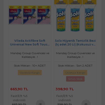
Bezi
Vileda Actifibre Soft
Solo Hijyenik Temizlik Bezi
Sol
 ve
Universal New Soft Touch
(İç adet 20 Li) (Kokusuz ve
(İ
t)
(Paket içi 2 Li) (3 Lü Set)
Hızla Kuruyan) (3 Lü Set)
 ve
Mandaş Group Güvencesi ve
Mandaş Group Güvencesi ve
Ma
Kalitesiyle...!
Kalitesiyle...!
T
Stok Miktarı : 10+ ADET
Stok Miktarı : Son 2 ADET
Ücretsiz Kargo
Ücretsiz Kargo
Sınırlı Stok
665,90 TL
398,90 TL
1
Fast/Eft %5
Fast/Eft %5
Fa
indirimli
indirimli
665,90 TL
398,90 TL
1