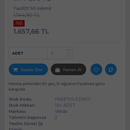
Fast/Eft %5 indirimli
1.744,90 TL
%5
1.657,66 TL
ADET
+
-
Sepete Ekle
Hemen Al
Manisa şehrinden En geç 10 Ağustos Pazartesi günü
kargoda
Stok Kodu:
PAKETVİLEDA011
Stok Miktarı:
10+ ADET
Markası:
Vileda
Tahmini Kapınıza
2
Teslim Süresi (İş
Günü):