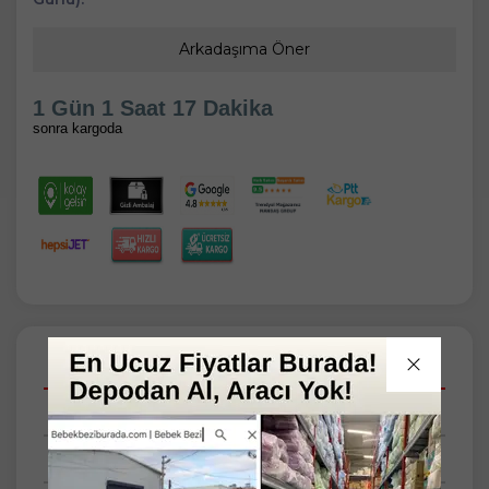
Arkadaşıma Öner
1 Gün 1 Saat 17 Dakika
sonra kargoda
Açıklamalar
Taksit Seçenekleri
Tüm Yorumlar