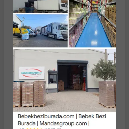
Tüm Sorular
Anket
SET
9'lu
Vileda Turbo Yedek Mop Paspas Ucu (%100
Mikrofiber) (9 Lu Set)
Hijyenik Temizlik, Mükemmel Uyumluluk
Vileda Turbo temizlik sistemleriyle tam
uyumlu olan bu yedek mop paspas ucu,
%100 mikrofiber yapısıyla zeminlerde
maksimum temizlik sağlar. Kir, toz ve lekeleri
kolayca yakalayarak iz bırakmadan siler.
• %100 mikrofiber doku sayesinde yüksek
emiş gücü