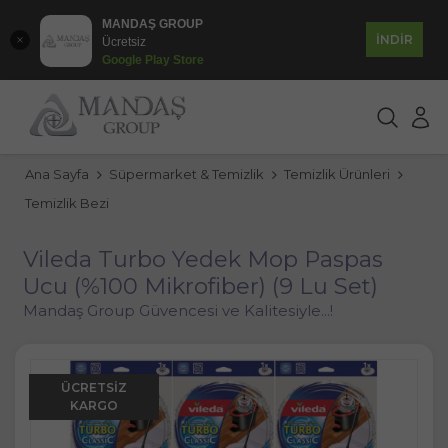
MANDAŞ GROUP
İNDİR
Ücretsiz
Google Play Store
Ana Sayfa
Süpermarket & Temizlik
Temizlik Ürünleri
Temizlik Bezi
Vileda Turbo Yedek Mop Paspas
Ucu (%100 Mikrofiber) (9 Lu Set)
Mandaş Group Güvencesi ve Kalitesiyle...!
ÜCRETSIZ
KARGO