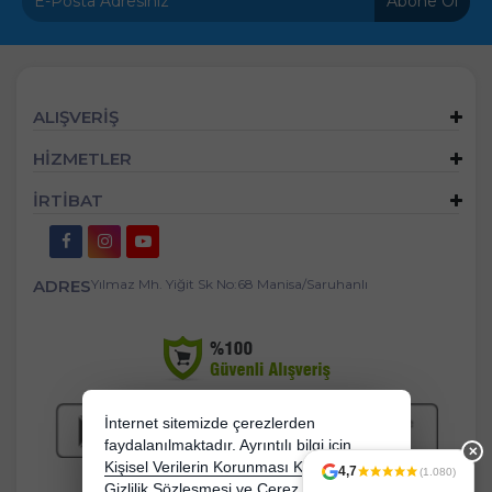
Abone Ol
ALIŞVERİŞ
HİZMETLER
İRTİBAT
ADRES
Yılmaz Mh. Yiğit Sk No:68 Manisa/Saruhanlı
İnternet sitemizde çerezlerden
faydalanılmaktadır. Ayrıntılı bilgi için
✕
Kişisel Verilerin Korunması Kanununu,
4,7
(1.080)
Gizlilik Sözleşmesi
ve
Çerez