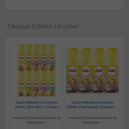
Tavsiye Edilen Ürünler
ı
Dalin Bebek Kolonyası
Dalin Bebek Kolonyası
ı
150ML (Bıcı Bıcı-Orman-
150ML Peri Masalı (Yasemin-
150
Çiçek-Bahar-Deniz) Karma
Portakal Çiceği-Paçuli
10 Lu Set
Kokulu) (4 Lü Set)
 ve
Mandaş Group Güvencesi ve
Mandaş Group Güvencesi ve
Ma
Kalitesiyle...!
Kalitesiyle...!