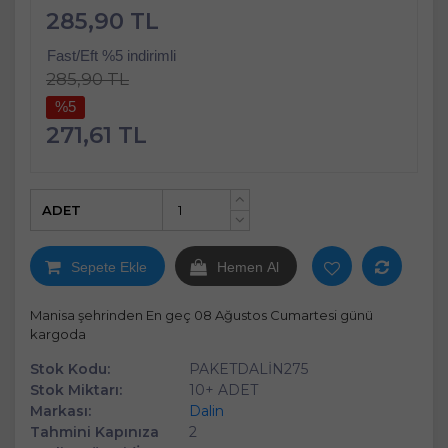
285,90 TL
Fast/Eft %5 indirimli
285,90 TL
%5
271,61 TL
ADET
+
-
Sepete Ekle
Hemen Al
Manisa şehrinden En geç 08 Ağustos Cumartesi günü
kargoda
Stok Kodu:
PAKETDALİN275
Stok Miktarı:
10+ ADET
Markası:
Dalin
Tahmini Kapınıza
2