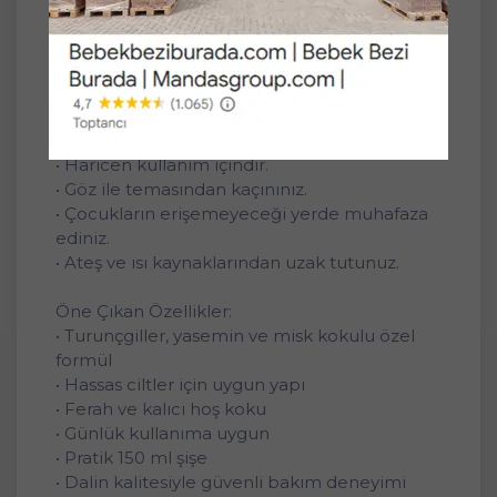
Ürün Bilgisi:
• Hacim: 150 ml
• Koku: Turunçgiller - Yasemin - Misk
• Seri: Orman Esintisi
Dikkat Edilmesi Gerekenler:
• Haricen kullanım içindir.
• Göz ile temasından kaçınınız.
• Çocukların erişemeyeceği yerde muhafaza
ediniz.
• Ateş ve ısı kaynaklarından uzak tutunuz.
Öne Çıkan Özellikler:
• Turunçgiller, yasemin ve misk kokulu özel
formül
• Hassas ciltler için uygun yapı
• Ferah ve kalıcı hoş koku
• Günlük kullanıma uygun
• Pratik 150 ml şişe
• Dalin kalitesiyle güvenli bakım deneyimi