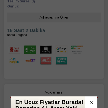
Teslim Süresi (İş
Günü):
Arkadaşıma Öner
15 Saat 2 Dakika
sonra kargoda
Açıklamalar
Taksit Seçenekleri