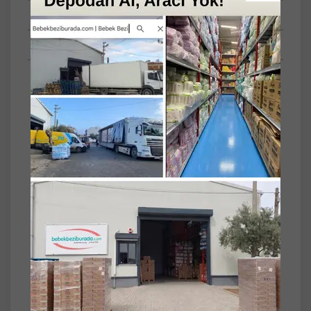
Tüm Yorumlar
Tüm Sorular
SET
2'li
Dalin Bebek Kolonyası 150ML Orman Esintisi
(Turunçgiller-Yasemin-Misk Kokulu) (2 Li Set)
Dalin Bebek Kolonyası 150 ml Orman Esintisi
(Turunçgiller - Yasemin - Misk Kokulu) – Ferah
ve Doğadan İlham Alan Koku
Dalin Bebek Kolonyası Orman Esintisi,
turunçgiller, yasemin ve misk notalarının
uyumuyla bebeğinizin cildinde ferah ve doğal
bir koku bırakır. Hassas ciltler için geliştirilmiş
özel formülü sayesinde günlük kullanıma
uygundur ve gün boyu tazelik hissi sağlar.