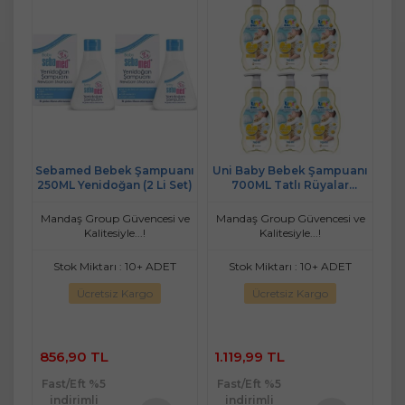
k
Sebamed Bebek Şampuanı
Uni Baby Bebek Şampuanı
250ML Yenidoğan (2 Li Set)
700ML Tatlı Rüyalar
l (9
(Pompalı) (6 Lı Set)
70
 ve
Mandaş Group Güvencesi ve
Mandaş Group Güvencesi ve
Ma
Kalitesiyle...!
Kalitesiyle...!
T
Stok Miktarı : 10+ ADET
Stok Miktarı : 10+ ADET
Ücretsiz Kargo
Ücretsiz Kargo
856,90 TL
1.119,99 TL
4
Fast/Eft %5
Fast/Eft %5
Fa
indirimli
indirimli