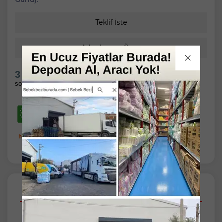
Teklif İste
Arkadaşıma Öner
3 Gün 2 Saat 35 Dakika
sonra kargoda
Açıklamalar
Taksit Seçenekleri