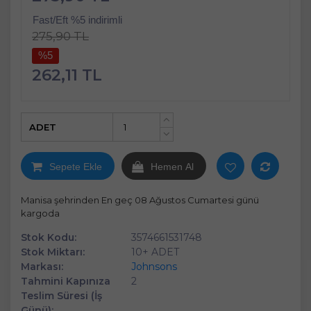
Fast/Eft %5 indirimli
275,90 TL
%5
262,11 TL
ADET
+
-
Sepete Ekle
Hemen Al
Manisa şehrinden En geç 08 Ağustos Cumartesi günü
kargoda
Stok Kodu:
3574661531748
Stok Miktarı:
10+ ADET
Markası:
Johnsons
Tahmini Kapınıza
2
Teslim Süresi (İş
Günü):