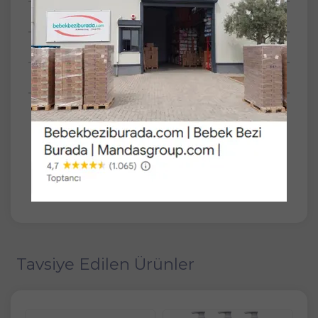
Tüm Yorumlar
Tüm Sorular
Anket
SET
Tekli
Johnsons Baby Bebek Şampuanı Klasik
750ML+200ML Hediye
Tavsiye Edilen Ürünler