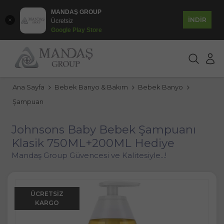
MANDAŞ GROUP
İNDİR
Ücretsiz
Google Play Store
Ana Sayfa
Bebek Banyo & Bakım
Bebek Banyo
Şampuan
Johnsons Baby Bebek Şampuanı
Klasik 750ML+200ML Hediye
Mandaş Group Güvencesi ve Kalitesiyle...!
ÜCRETSIZ
KARGO