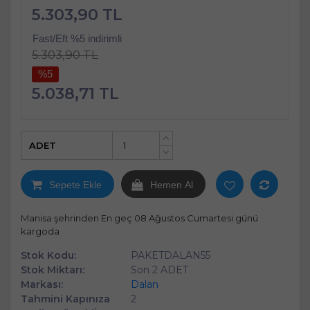
5.303,90 TL
Fast/Eft %5 indirimli
5.303,90 TL
%5
5.038,71 TL
ADET
+
-
Sepete Ekle
Hemen Al
Manisa şehrinden En geç 08 Ağustos Cumartesi günü
kargoda
Stok Kodu:
PAKETDALAN55
Stok Miktarı:
Son 2 ADET
Markası:
Dalan
Tahmini Kapınıza
2