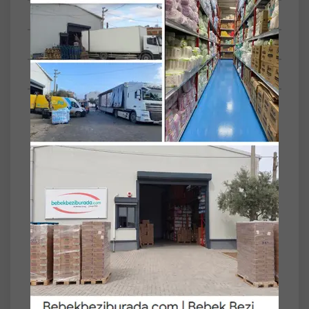
Tüm Yorumlar
Tüm Sorular
Anket
Set
18'li
Özelliği
Beyaz ve Renkli
Çamaşırlar
Toz - Jel Sıvı
Toz Deterjan
Dalan Roxy Bio Clean Matik Sabun Tozu 1.6Kg
Bahar Çiçekleri (18 Li Set) (936 Yıkama)
Özellikleri;
- Doğada Çözünebilen Doğaya Dost BIO