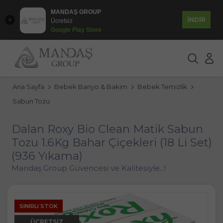
MANDAŞ GROUP
İNDİR
Ücretsiz
Google Play Store
Ana Sayfa
Bebek Banyo & Bakım
Bebek Temizlik
Sabun Tozu
Dalan Roxy Bio Clean Matik Sabun
Tozu 1.6Kg Bahar Çiçekleri (18 Li Set)
(936 Yıkama)
Mandaş Group Güvencesi ve Kalitesiyle...!
SINIRLI STOK
ÜCRETSIZ