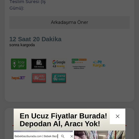
Teslim Süresi (İş
Günü):
Arkadaşıma Öner
12 Saat 20 Dakika
sonra kargoda
Açıklamalar
Taksit Seçenekleri