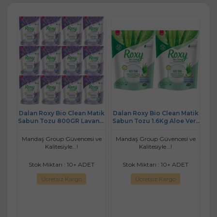
atik
Dalan Roxy Bio Clean Matik
Dalan Roxy Bio Clean Matik
Dal
anta
Sabun Tozu 800GR Lavanta
Sabun Tozu 1.6Kg Aloe Vera
Sa
Bahçesi (12 Li Set) (312
(2 Li Set) (104 Yıkama)
Yıkama)
 ve
Mandaş Group Güvencesi ve
Mandaş Group Güvencesi ve
Ma
Kalitesiyle...!
Kalitesiyle...!
T
Stok Miktarı : 10+ ADET
Stok Miktarı : 10+ ADET
Ücretsiz Kargo
Ücretsiz Kargo
go