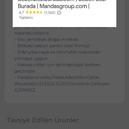
CLEAN formül!
- Baharın rengarenk çiçeklerinden ilham
alınarak tasarlanan, ‘Roxy Bio Clean Bahar
Çiçekleri’ çeşidinin özel kokusu ile
çamaşırlarınızda baharın enerjik kokusunu
hissedeceksiniz.
- Eko sertifikalı doğal mineral.
- Bitkisel sabun içeren özel formül.
- Elde yıkamaya ve otomatik makinede
yıkmaya uygun.
- Hassas ciltler için dermatolojik testten
geçmiştir.
- Paraben,Fosfat,Ftalat,Alkol,Klor,Optik
Beyazlatıcı,SLES,SLS,GDO,Sentetik Deterjan
İÇERMEZ.
Tavsiye Edilen Ürünler