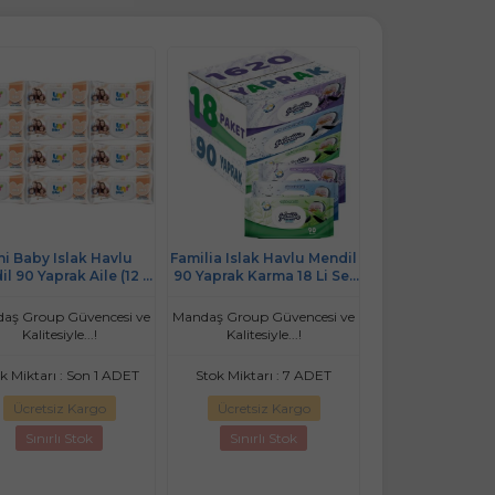
ni Baby Islak Havlu
Familia Islak Havlu Mendil
Familia Islak Ha
l 90 Yaprak Aile (12 Li
90 Yaprak Karma 18 Li Set
Lavantanın Fera
) 1080 Yaprak Plastik
(Lavanta-Mineral-Yeşilin
Yaprak Plastik K
Kapaklı
Tazeliği) 1620 Yaprak
Lı Set 3240 
aş Group Güvencesi ve
Mandaş Group Güvencesi ve
Mandaş Group Güv
Kalitesiyle...!
Kalitesiyle...!
Kalitesiyle.
k Miktarı : Son 1 ADET
Stok Miktarı : 7 ADET
Stok Miktarı : S
Ücretsiz Kargo
Ücretsiz Kargo
Ücretsiz Ka
Sınırlı Stok
Sınırlı Stok
Sınırlı St