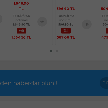
1.646,90
TL
596,90 TL
504
Fast/Eft %5
Fast/Eft %5
Fas
indirimli
indirimli
in
1.646,90 TL
596,90 TL
504
nü
Ürünü
%5
%5
le
Ürünü
İncele
İncele
1.564,56 TL
567,06 TL
479
rden haberdar olun !