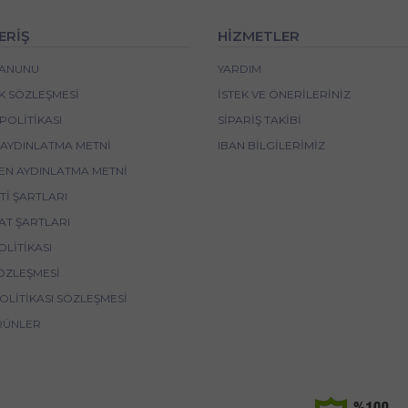
ERİŞ
HİZMETLER
 KANUNU
YARDIM
IK SÖZLEŞMESI
İSTEK VE ÖNERILERINIZ
POLITIKASI
SIPARIŞ TAKIBI
 AYDINLATMA METNI
IBAN BİLGİLERİMİZ
EN AYDINLATMA METNI
I ŞARTLARI
AT ŞARTLARI
OLITIKASI
ÖZLEŞMESI
POLITIKASI SÖZLEŞMESI
RÜNLER