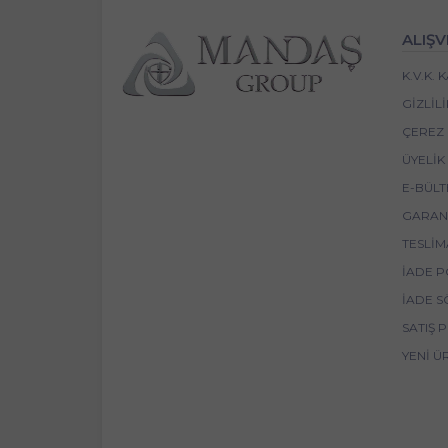
ALIŞV
K.V.K.
GIZLIL
ÇEREZ 
ÜYELIK
E-BÜLT
GARANT
TESLIM
İADE P
İADE S
SATIŞ 
YENI Ü