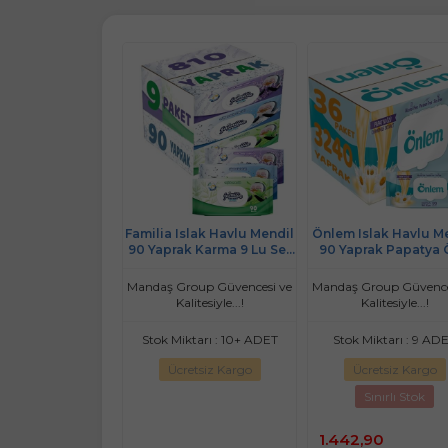
by Islak Havlu
Familia Islak Havlu Mendil
Önlem Islak Havlu M
ile 52 Yaprak (48
90 Yaprak Karma 9 Lu Set
90 Yaprak Papatya
t) 2496 Yaprak
(Lavanta-Mineral-Yeşilin
(36 Lı Set) Plastik Ka
(16PK*3)
Tazeliği) 810 Yaprak
3240 Yaprak
roup Güvencesi ve
Mandaş Group Güvencesi ve
Mandaş Group Güvence
litesiyle...!
Kalitesiyle...!
Kalitesiyle...!
ktarı : 10+ PAKET
Stok Miktarı : 10+ ADET
Stok Miktarı : 9 AD
retsiz Kargo
Ücretsiz Kargo
Ücretsiz Kargo
Sınırlı Stok
1.442,90