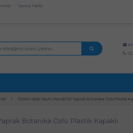
rünler
Sipariş Takibi
bi
02
ndil
Önlem Islak Havlu Mendil 90 Yaprak Botanika Özlü Plastik Ka
aprak Botanika Özlü Plastik Kapaklı