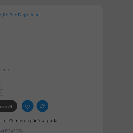
İlk Sen Değerlendir
dava
+
-
men Al
ustos Cumartesi günü kargoda
405347636