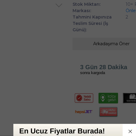
Stok Miktarı:
10+
Markası:
Önl
Tahmini Kapınıza
2
Teslim Süresi (İş
Günü):
Arkadaşıma Öner
3 Gün 28 Dakika
sonra kargoda