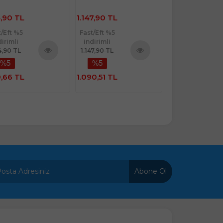
2.239,90
,90 TL
1.147,90 TL
TL
t/Eft %5
Fast/Eft %5
Fast/Eft %5
dirimli
indirimli
indirimli
,90 TL
1.147,90 TL
2.239,90 TL
%5
%5
%5
Ürünü
Ürünü
İncele
İncele
,66 TL
1.090,51 TL
2.127,91 TL
Abone Ol