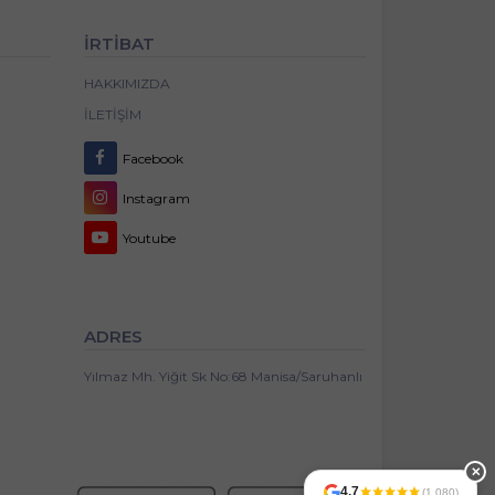
İRTİBAT
HAKKIMIZDA
İLETIŞIM
Facebook
Instagram
Youtube
ADRES
Yılmaz Mh. Yiğit Sk No:68 Manisa/Saruhanlı
✕
4,7
(1.080)