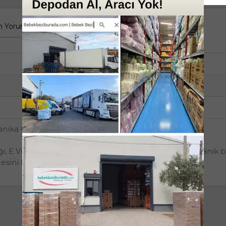
 Yorumlar
Tüm Sorular
Anket
Tekli
90
Plastik Kapaklı
nika Özlü Plastik Kapaklı
ı, E Vitamini özleri sayesinde bebeğinizin cildine botanik b
sini korur. Dermatolojik olarak test edilmiştir.