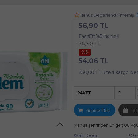
Henüz Değerlendirilmemiş
56,90 TL
Fast/Eft %5 indirimli
56,90 TL
%5
54,06 TL
250,00 TL üzeri kargo be
PAKET
Sepete Ekle
He
Manisa şehrinden En geç 08 Ağ
Stok Kodu:
8697