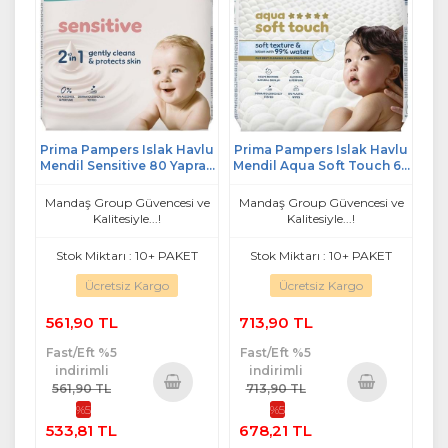
Prima Pampers Islak Havlu
Prima Pampers Islak Havlu
Mendil Sensitive 80 Yaprak
Mendil Aqua Soft Touch 60
(3 Lü Pk) 240 Yaprak
Yaprak (3 Lü Pk) 180 Yaprak
Mandaş Group Güvencesi ve
Mandaş Group Güvencesi ve
Kalitesiyle...!
Kalitesiyle...!
Stok Miktarı : 10+ PAKET
Stok Miktarı : 10+ PAKET
Ücretsiz Kargo
Ücretsiz Kargo
561,90 TL
713,90 TL
Fast/Eft %5
Fast/Eft %5
indirimli
indirimli
561,90 TL
713,90 TL
%5
%5
Sepete
Sepete
533,81 TL
678,21 TL
Ekle
Ekle