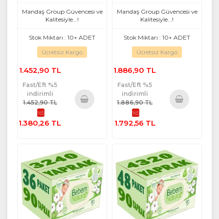
Yenidoğan 90 Yaprak
Yenidoğan 90 Yaprak
Plastik Kapaklı 18 Li Set
Plastik Kapaklı 24 Lü Set
Mandaş Group Güvencesi ve
Mandaş Group Güvencesi ve
Kalitesiyle...!
Kalitesiyle...!
Stok Miktarı : 10+ ADET
Stok Miktarı : 10+ ADET
Ücretsiz Kargo
Ücretsiz Kargo
1.452,90 TL
1.886,90 TL
Fast/Eft %5
Fast/Eft %5
indirimli
indirimli
1.452,90 TL
1.886,90 TL
%5
%5
Sepete
Sepete
1.380,26 TL
1.792,56 TL
Ekle
Ekle