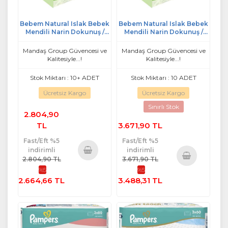
Bebem Natural Islak Bebek
Bebem Natural Islak Bebek
Mendili Narin Dokunuş /
Mendili Narin Dokunuş /
Yenidoğan 90 Yaprak
Yenidoğan 90 Yaprak
Plastik Kapaklı 36 Lı Set
Plastik Kapaklı 48 Li Set
Mandaş Group Güvencesi ve
Mandaş Group Güvencesi ve
Kalitesiyle...!
Kalitesiyle...!
Stok Miktarı : 10+ ADET
Stok Miktarı : 10 ADET
Ücretsiz Kargo
Ücretsiz Kargo
Sınırlı Stok
2.804,90
TL
3.671,90 TL
Fast/Eft %5
Fast/Eft %5
indirimli
indirimli
2.804,90 TL
3.671,90 TL
Sepete
%5
%5
Sepete
Ekle
2.664,66 TL
3.488,31 TL
Ekle