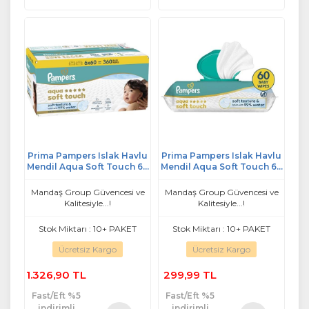
Prima Pampers Islak Havlu
Prima Pampers Islak Havlu
Mendil Aqua Soft Touch 60
Mendil Aqua Soft Touch 60
Yaprak (6 Lı Set) 360 Yaprak
Yaprak 60 Yaprak Tekli Pk
Mandaş Group Güvencesi ve
Mandaş Group Güvencesi ve
Kalitesiyle...!
Kalitesiyle...!
Stok Miktarı : 10+ PAKET
Stok Miktarı : 10+ PAKET
Ücretsiz Kargo
Ücretsiz Kargo
1.326,90 TL
299,99 TL
Fast/Eft %5
Fast/Eft %5
indirimli
indirimli