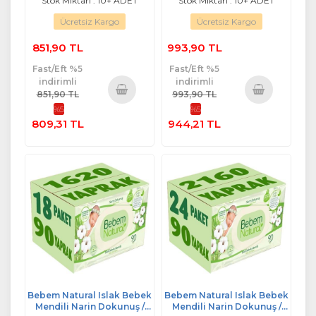
Stok Miktarı : 10+ ADET
Stok Miktarı : 10+ ADET
Ücretsiz Kargo
Ücretsiz Kargo
851,90 TL
993,90 TL
Fast/Eft %5
Fast/Eft %5
indirimli
indirimli
851,90 TL
993,90 TL
%5
%5
Sepete
Sepete
809,31 TL
944,21 TL
Ekle
Ekle
Bebem Natural Islak Bebek
Bebem Natural Islak Bebek
Mendili Narin Dokunuş /
Mendili Narin Dokunuş /