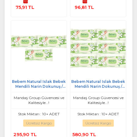
%5
%5
Sepete
Sepete
75,91 TL
96,81 TL
Ekle
Ekle
Bebem Natural Islak Bebek
Bebem Natural Islak Bebek
Mendili Narin Dokunuş /
Mendili Narin Dokunuş /
Yenidoğan 90 Yaprak
Yenidoğan 90 Yaprak
Plastik Kapaklı 3 Lü Set
Plastik Kapaklı 6 Lı Set
Mandaş Group Güvencesi ve
Mandaş Group Güvencesi ve
Kalitesiyle...!
Kalitesiyle...!
Stok Miktarı : 10+ ADET
Stok Miktarı : 10+ ADET
Ücretsiz Kargo
Ücretsiz Kargo
295,90 TL
580,90 TL