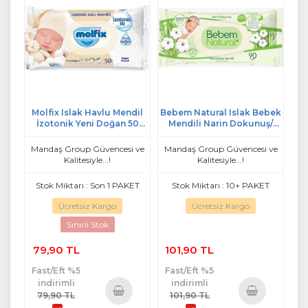
Molfix Islak Havlu Mendil
Bebem Natural Islak Bebek
İzotonik Yeni Doğan 50
Mendili Narin Dokunuş/
Yaprak Pamuklu Tekli
Yenidoğan 90 Yaprak
Plastik Kapaklı
Plastik Kapaklı
Mandaş Group Güvencesi ve
Mandaş Group Güvencesi ve
Kalitesiyle...!
Kalitesiyle...!
Stok Miktarı : Son 1 PAKET
Stok Miktarı : 10+ PAKET
Ücretsiz Kargo
Ücretsiz Kargo
Sınırlı Stok
79,90 TL
101,90 TL
Fast/Eft %5
Fast/Eft %5
indirimli
indirimli
79,90 TL
101,90 TL