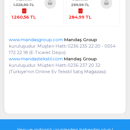
1.326,90 TL
299,99 TL
%5
%5
Sepete
Sepete
1.260,56 TL
284,99 TL
Ekle
Ekle
www.mandasgroup.com
Mandaş Group
kuruluşudur. Müşteri Hattı 0236 235 22 20 - 0554
172 22 18 (E-Ticaret Depo)
www.mandastekstil.com
Mandaş Group
kuruluşudur. Müşteri Hattı 0236 237 20 32
(Türkiye'nin Online Ev Tekstil Satış Mağazası)
Yeni ve indirimli ürünlerden haberdar olun !