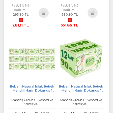
Fast/Eft %5
Fast/Eft %5
indirimli
indirimli
295,90 TL
580,90 TL
%5
%5
Sepete
Sepete
281,11 TL
551,86 TL
Ekle
Ekle
Bebem Natural Islak Bebek
Bebem Natural Islak Bebek
Mendili Narin Dokunuş /
Mendili Narin Dokunuş /
Yenidoğan 90 Yaprak
Yenidoğan 90 Yaprak
Plastik Kapaklı 9 Lu Set
Plastik Kapaklı 12 Li Set
Mandaş Group Güvencesi ve
Mandaş Group Güvencesi ve
Kalitesiyle...!
Kalitesiyle...!