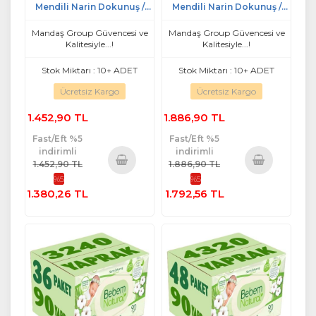
Mendili Narin Dokunuş /
Mendili Narin Dokunuş /
Yenidoğan 90 Yaprak
Yenidoğan 90 Yaprak
Plastik Kapaklı 18 Li Set
Plastik Kapaklı 24 Lü Set
Mandaş Group Güvencesi ve
Mandaş Group Güvencesi ve
Kalitesiyle...!
Kalitesiyle...!
Stok Miktarı : 10+ ADET
Stok Miktarı : 10+ ADET
Ücretsiz Kargo
Ücretsiz Kargo
1.452,90 TL
1.886,90 TL
Fast/Eft %5
Fast/Eft %5
indirimli
indirimli
1.452,90 TL
1.886,90 TL
%5
%5
Sepete
Sepete
1.380,26 TL
1.792,56 TL
Ekle
Ekle