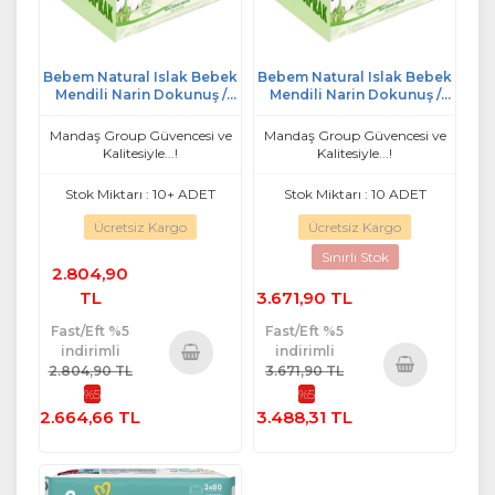
Bebem Natural Islak Bebek
Bebem Natural Islak Bebek
Mendili Narin Dokunuş /
Mendili Narin Dokunuş /
Yenidoğan 90 Yaprak
Yenidoğan 90 Yaprak
Plastik Kapaklı 36 Lı Set
Plastik Kapaklı 48 Li Set
Mandaş Group Güvencesi ve
Mandaş Group Güvencesi ve
Kalitesiyle...!
Kalitesiyle...!
Stok Miktarı : 10+ ADET
Stok Miktarı : 10 ADET
Ücretsiz Kargo
Ücretsiz Kargo
Sınırlı Stok
2.804,90
TL
3.671,90 TL
Fast/Eft %5
Fast/Eft %5
indirimli
indirimli
2.804,90 TL
3.671,90 TL
Sepete
%5
%5
Sepete
Ekle
2.664,66 TL
3.488,31 TL
Ekle