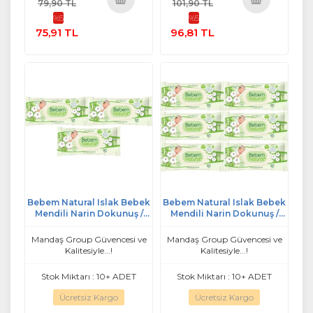
79,90 TL
101,90 TL
%5
%5
Sepete
Sepete
75,91 TL
96,81 TL
Ekle
Ekle
Bebem Natural Islak Bebek
Bebem Natural Islak Bebek
Mendili Narin Dokunuş /
Mendili Narin Dokunuş /
Yenidoğan 90 Yaprak
Yenidoğan 90 Yaprak
Plastik Kapaklı 3 Lü Set
Plastik Kapaklı 6 Lı Set
Mandaş Group Güvencesi ve
Mandaş Group Güvencesi ve
Kalitesiyle...!
Kalitesiyle...!
Stok Miktarı : 10+ ADET
Stok Miktarı : 10+ ADET
Ücretsiz Kargo
Ücretsiz Kargo