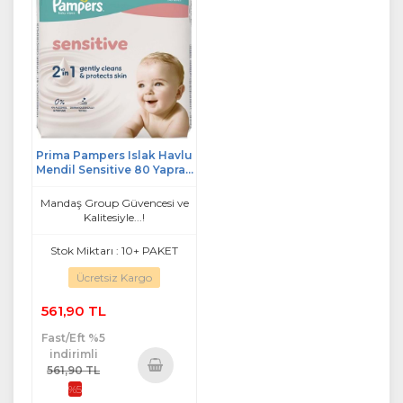
Prima Pampers Islak Havlu
Mendil Sensitive 80 Yaprak
(3 Lü Pk) 240 Yaprak
Mandaş Group Güvencesi ve
Kalitesiyle...!
Stok Miktarı : 10+ PAKET
Ücretsiz Kargo
561,90 TL
Fast/Eft %5
indirimli
561,90 TL
%5
Sepete