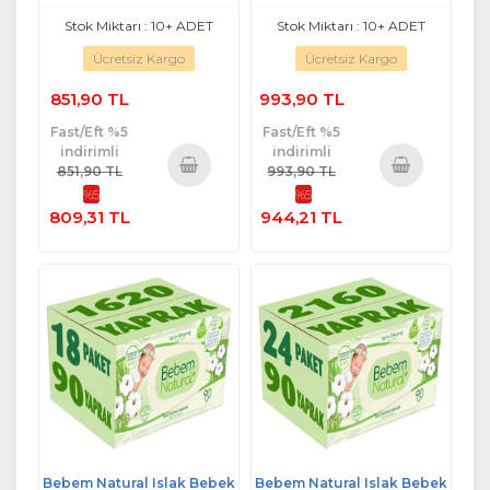
Stok Miktarı : 10+ ADET
Stok Miktarı : 10+ ADET
Ücretsiz Kargo
Ücretsiz Kargo
851,90 TL
993,90 TL
Fast/Eft %5
Fast/Eft %5
indirimli
indirimli
851,90 TL
993,90 TL
%5
%5
Sepete
Sepete
809,31 TL
944,21 TL
Ekle
Ekle
Bebem Natural Islak Bebek
Bebem Natural Islak Bebek