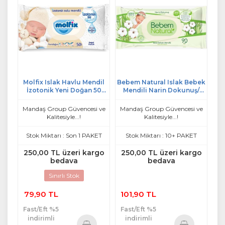
Molfix Islak Havlu Mendil
Bebem Natural Islak Bebek
İzotonik Yeni Doğan 50
Mendili Narin Dokunuş/
Yaprak Pamuklu Tekli
Yenidoğan 90 Yaprak
Plastik Kapaklı
Plastik Kapaklı
Mandaş Group Güvencesi ve
Mandaş Group Güvencesi ve
Kalitesiyle...!
Kalitesiyle...!
Stok Miktarı : Son 1 PAKET
Stok Miktarı : 10+ PAKET
250,00 TL üzeri kargo
250,00 TL üzeri kargo
bedava
bedava
Sınırlı Stok
79,90 TL
101,90 TL
Fast/Eft %5
Fast/Eft %5
indirimli
indirimli