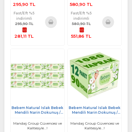
295,90 TL
580,90 TL
Fast/Eft %5
Fast/Eft %5
indirimli
indirimli
295,90 TL
580,90 TL
%5
%5
Sepete
Sepete
281,11 TL
551,86 TL
Ekle
Ekle
Bebem Natural Islak Bebek
Bebem Natural Islak Bebek
Mendili Narin Dokunuş /
Mendili Narin Dokunuş /
Yenidoğan 90 Yaprak
Yenidoğan 90 Yaprak
Plastik Kapaklı 9 Lu Set
Plastik Kapaklı 12 Li Set
Mandaş Group Güvencesi ve
Mandaş Group Güvencesi ve
Kalitesiyle...!
Kalitesiyle...!