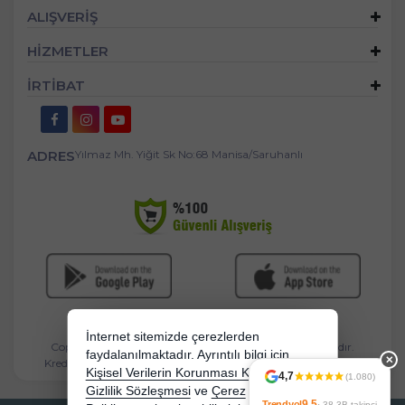
ALIŞVERİŞ
HİZMETLER
İRTİBAT
ADRES
Yılmaz Mh. Yiğit Sk No:68 Manisa/Saruhanlı
İnternet sitemizde çerezlerden
Copyright 2026 mandasgroup.com - Tüm hakları saklıdır.
faydalanılmaktadır. Ayrıntılı bilgi için
✕
Kredi kartı bilgileriniz 256bit SSL sertifikası ile korunmaktadır.
Kişisel Verilerin Korunması Kanununu,
4,7
(1.080)
Gizlilik Sözleşmesi
ve
Çerez
9.5
Trendyol
· 38,3B takipçi