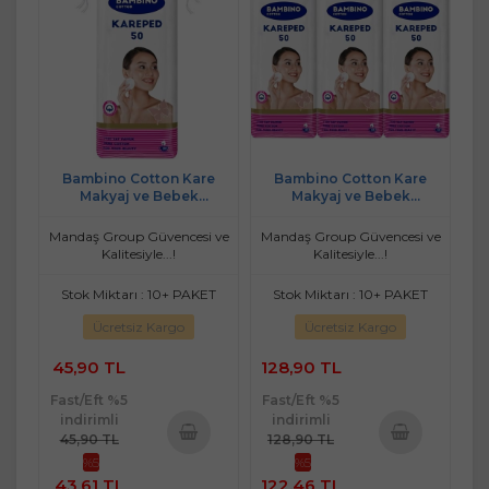
Bambino Cotton Kare
Bambino Cotton Kare
Makyaj ve Bebek
Makyaj ve Bebek
Temizleme Pamuğu 50 Adet
Temizleme Pamuğu 150
(Kare En-Boy 7CM)
Adet (Kare En-Boy 7CM)
Mandaş Group Güvencesi ve
Mandaş Group Güvencesi ve
(3PK*50)
Kalitesiyle...!
Kalitesiyle...!
Stok Miktarı : 10+ PAKET
Stok Miktarı : 10+ PAKET
Ücretsiz Kargo
Ücretsiz Kargo
45,90 TL
128,90 TL
Fast/Eft %5
Fast/Eft %5
indirimli
indirimli
45,90 TL
128,90 TL
%5
%5
Sepete
Sepete
43,61 TL
122,46 TL