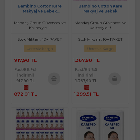
Bambino Cotton Kare
Bambino Cotton Kare
Makyaj ve Bebek
Makyaj ve Bebek
Temizleme Pamuğu 1200
Temizleme Pamuğu 1800
Adet (Kare En-Boy 7CM)
Adet (Kare En-Boy 7CM)
Mandaş Group Güvencesi ve
Mandaş Group Güvencesi ve
(24PK*50)
(36PK*50)
Kalitesiyle...!
Kalitesiyle...!
Stok Miktarı : 10+ PAKET
Stok Miktarı : 10+ PAKET
Ücretsiz Kargo
Ücretsiz Kargo
917,90 TL
1.367,90 TL
Fast/Eft %5
Fast/Eft %5
indirimli
indirimli
917,90 TL
1.367,90 TL
%5
%5
Sepete
Sepete
872,01 TL
1.299,51 TL
Ekle
Ekle