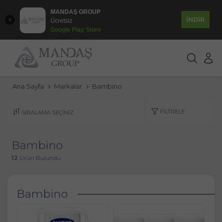
MANDAŞ GROUP
İNDİR
Ücretsiz
Google Play Store
Ana Sayfa
Markalar
Bambino
FILTRELE
Bambino
12
Ürün Bulundu
Bambino