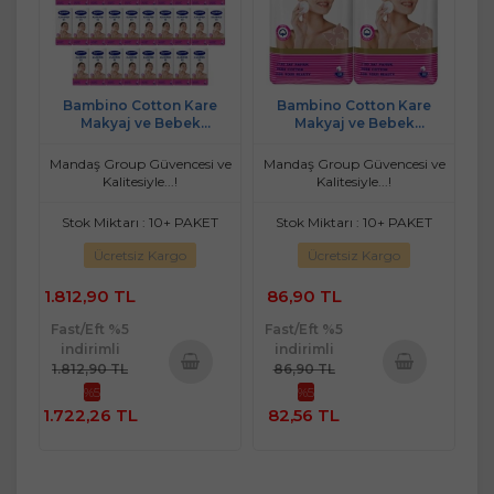
Bambino Cotton Kare
Bambino Cotton Kare
Makyaj ve Bebek
Makyaj ve Bebek
Temizleme Pamuğu 2400
Temizleme Pamuğu 100
Adet (Kare En-Boy 7CM)
Adet (Kare En-Boy 7CM)
Mandaş Group Güvencesi ve
Mandaş Group Güvencesi ve
(48PK*50)
(2PK*50)
Kalitesiyle...!
Kalitesiyle...!
Stok Miktarı : 10+ PAKET
Stok Miktarı : 10+ PAKET
Ücretsiz Kargo
Ücretsiz Kargo
1.812,90 TL
86,90 TL
Fast/Eft %5
Fast/Eft %5
indirimli
indirimli
1.812,90 TL
86,90 TL
%5
%5
Sepete
Sepete
1.722,26 TL
82,56 TL
Ekle
Ekle