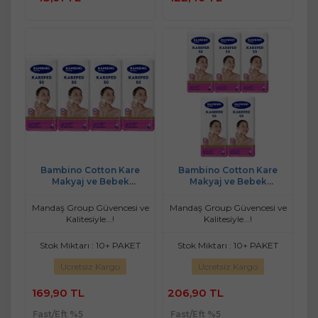
Ekle
Ekle
Bambino Cotton Kare
Bambino Cotton Kare
Makyaj ve Bebek
Makyaj ve Bebek
Temizleme Pamuğu 200
Temizleme Pamuğu 250
Adet (Kare En-Boy 7CM)
Adet (Kare En-Boy 7CM)
Mandaş Group Güvencesi ve
Mandaş Group Güvencesi ve
(4PK*50)
(5PK*50)
Kalitesiyle...!
Kalitesiyle...!
Stok Miktarı : 10+ PAKET
Stok Miktarı : 10+ PAKET
Ücretsiz Kargo
Ücretsiz Kargo
169,90 TL
206,90 TL
Fast/Eft %5
Fast/Eft %5