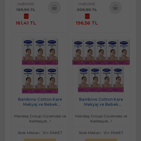
indirimli
indirimli
169,90 TL
206,90 TL
%5
%5
Sepete
Sepete
161,41 TL
196,56 TL
Ekle
Ekle
Bambino Cotton Kare
Bambino Cotton Kare
Makyaj ve Bebek
Makyaj ve Bebek
Temizleme Pamuğu 300
Temizleme Pamuğu 450
Adet (Kare En-Boy 7CM)
Adet (Kare En-Boy 7CM)
Mandaş Group Güvencesi ve
Mandaş Group Güvencesi ve
(6PK*50)
(9PK*50)
Kalitesiyle...!
Kalitesiyle...!
Stok Miktarı : 10+ PAKET
Stok Miktarı : 10+ PAKET