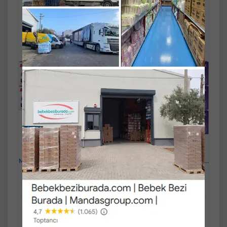
1.019,90 TL
1.325,90 TL
%5
%5
Sepete
Sepete
968,91 TL
1.259,61 TL
Ekle
Ekle
Beybi Lateks Pudralı
Beybi Lateks Pudralı
Muayene Eldiveni L - Large -
Muayene Eldiveni L - Large -
Büyük 500 Lü Set
Büyük 600 Lü Set
Mandaş Group Güvencesi ve
Mandaş Group Güvencesi ve
Kalitesiyle...!
Kalitesiyle...!
Stok Miktarı : 8 PAKET
Stok Miktarı : 6 PAKET
Ücretsiz Kargo
Ücretsiz Kargo