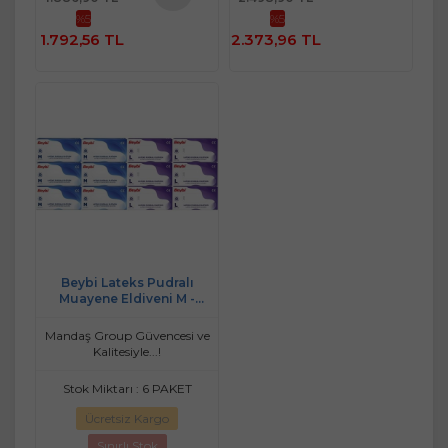
Sepete
%5
%5
Sepete
Ekle
1.792,56 TL
2.373,96 TL
Ekle
Beybi Lateks Pudralı
Muayene Eldiveni M -
Medium - Orta / L - Large -
Büyük Karma 1200 Lü Set
Mandaş Group Güvencesi ve
Kalitesiyle...!
Stok Miktarı : 6 PAKET
Ücretsiz Kargo
Sınırlı Stok