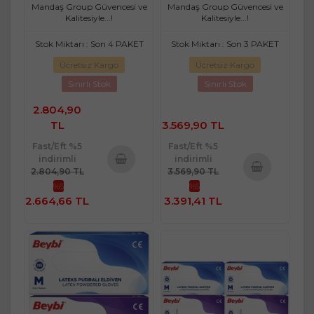
Mandaş Group Güvencesi ve
Mandaş Group Güvencesi ve
Kalitesiyle...!
Kalitesiyle...!
Stok Miktarı : Son 4 PAKET
Stok Miktarı : Son 3 PAKET
Ücretsiz Kargo
Ücretsiz Kargo
Sınırlı Stok
Sınırlı Stok
2.804,90
TL
3.569,90 TL
Fast/Eft %5
Fast/Eft %5
indirimli
indirimli
2.804,90 TL
3.569,90 TL
Sepete
%5
%5
Sepete
Ekle
2.664,66 TL
3.391,41 TL
Ekle