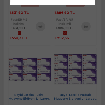
Sınırlı Stok
Sınırlı Stok
1.631,90 TL
1.886,90 TL
Fast/Eft %5
Fast/Eft %5
indirimli
indirimli
1.631,90 TL
1.886,90 TL
%5
%5
Sepete
Sepete
1.550,31 TL
1.792,56 TL
Ekle
Ekle
Beybi Lateks Pudralı
Beybi Lateks Pudralı
Muayene Eldiveni L - Large -
Muayene Eldiveni L - Large -
Büyük 900 Lü Set
Büyük 1200 Lü Set