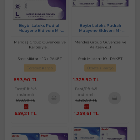
Beybi Lateks Pudralı
Beybi Lateks Pudralı
Muayene Eldiveni M -
Muayene Eldiveni M -
Medium - Orta / L - Large -
Medium - Orta / L - Large -
Büyük Karma 200 Lü Set
Büyük Karma 400 Lü Set
Mandaş Group Güvencesi ve
Mandaş Group Güvencesi ve
Kalitesiyle...!
Kalitesiyle...!
Stok Miktarı : 10+ PAKET
Stok Miktarı : 10+ PAKET
Ücretsiz Kargo
Ücretsiz Kargo
693,90 TL
1.325,90 TL
Fast/Eft %5
Fast/Eft %5
indirimli
indirimli
693,90 TL
1.325,90 TL
%5
%5
Sepete
Sepete
659,21 TL
1.259,61 TL
Ekle
Ekle