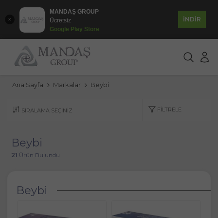
MANDAŞ GROUP
İNDİR
Ücretsiz
Google Play Store
Ana Sayfa
Markalar
Beybi
FILTRELE
Beybi
21
Ürün Bulundu
Beybi