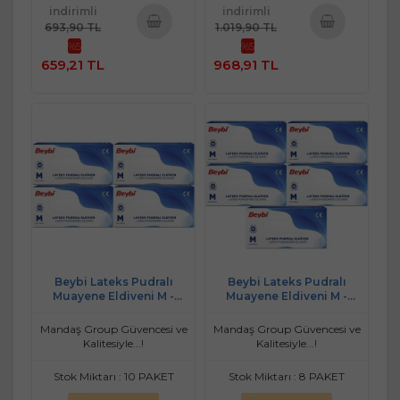
indirimli
indirimli
693,90 TL
1.019,90 TL
%5
%5
Sepete
Sepete
659,21 TL
968,91 TL
Ekle
Ekle
Beybi Lateks Pudralı
Beybi Lateks Pudralı
Muayene Eldiveni M -
Muayene Eldiveni M -
Medium - Orta 400 Lü Set
Medium - Orta 500 Lü Set
Mandaş Group Güvencesi ve
Mandaş Group Güvencesi ve
Kalitesiyle...!
Kalitesiyle...!
Stok Miktarı : 10 PAKET
Stok Miktarı : 8 PAKET