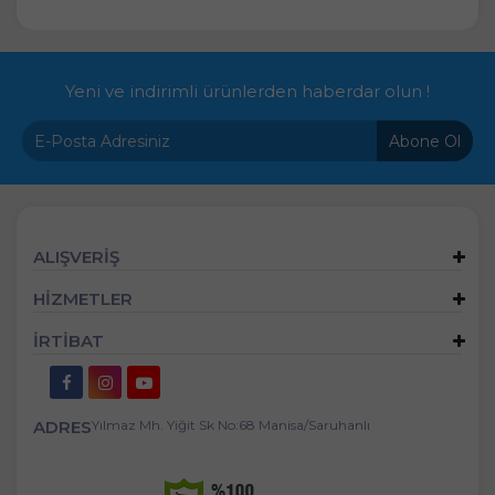
Yeni ve indirimli ürünlerden haberdar olun !
Abone Ol
ALIŞVERİŞ
HİZMETLER
İRTİBAT
ADRES
Yılmaz Mh. Yiğit Sk No:68 Manisa/Saruhanlı