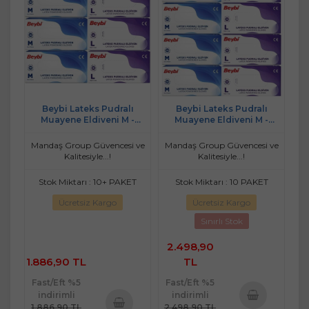
Beybi Lateks Pudralı
Beybi Lateks Pudralı
Muayene Eldiveni M -
Muayene Eldiveni M -
Medium - Orta / L - Large -
Medium - Orta / L - Large -
Büyük Karma 600 Lü Set
Büyük Karma 800 Lü Set
Mandaş Group Güvencesi ve
Mandaş Group Güvencesi ve
Kalitesiyle...!
Kalitesiyle...!
Stok Miktarı : 10+ PAKET
Stok Miktarı : 10 PAKET
Ücretsiz Kargo
Ücretsiz Kargo
Sınırlı Stok
2.498,90
1.886,90 TL
TL
Fast/Eft %5
Fast/Eft %5
indirimli
indirimli
1.886,90 TL
2.498,90 TL