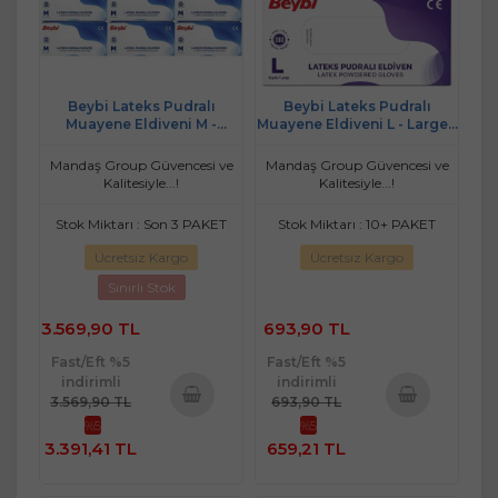
Beybi Lateks Pudralı
Beybi Lateks Pudralı
Muayene Eldiveni M -
Muayene Eldiveni L - Large -
Medium - Orta 1200 Lü Set
Büyük 200 Lü Set
Mandaş Group Güvencesi ve
Mandaş Group Güvencesi ve
Kalitesiyle...!
Kalitesiyle...!
Stok Miktarı : Son 3 PAKET
Stok Miktarı : 10+ PAKET
Ücretsiz Kargo
Ücretsiz Kargo
Sınırlı Stok
3.569,90 TL
693,90 TL
Fast/Eft %5
Fast/Eft %5
indirimli
indirimli
3.569,90 TL
693,90 TL
%5
%5
Sepete
Sepete
3.391,41 TL
659,21 TL
Ekle
Ekle