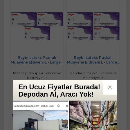
Beybi Lateks Pudralı
Beybi Lateks Pudralı
Muayene Eldiveni L - Large -
Muayene Eldiveni L - Large -
Büyük 300 Lü Set
Büyük 400 Lü Set
Mandaş Group Güvencesi ve
Mandaş Group Güvencesi ve
Kalitesiyle...!
Kalitesiyle...!
Stok Miktarı : 10+ PAKET
Stok Miktarı : 10 PAKET
Ücretsiz Kargo
Ücretsiz Kargo
Sınırlı Stok
1.019,90 TL
1.325,90 TL
Fast/Eft %5
Fast/Eft %5
indirimli
indirimli