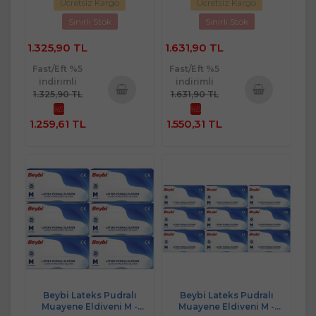
Ücretsiz Kargo
Ücretsiz Kargo
Sınırlı Stok
Sınırlı Stok
1.325,90 TL
1.631,90 TL
Fast/Eft %5
Fast/Eft %5
indirimli
indirimli
1.325,90 TL
1.631,90 TL
%5
%5
Sepete
Sepete
1.259,61 TL
1.550,31 TL
Ekle
Ekle
Beybi Lateks Pudralı
Beybi Lateks Pudralı
Muayene Eldiveni M -
Muayene Eldiveni M -