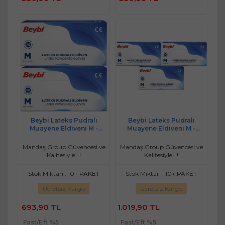
Ekle
Ekle
Beybi Lateks Pudralı
Beybi Lateks Pudralı
Muayene Eldiveni M -
Muayene Eldiveni M -
Medium - Orta 200 Lü Set
Medium - Orta 300 Lü Set
Mandaş Group Güvencesi ve
Mandaş Group Güvencesi ve
Kalitesiyle...!
Kalitesiyle...!
Stok Miktarı : 10+ PAKET
Stok Miktarı : 10+ PAKET
Ücretsiz Kargo
Ücretsiz Kargo
693,90 TL
1.019,90 TL
Fast/Eft %5
Fast/Eft %5