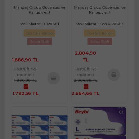
Medium - Orta 600 Lü Set
Medium - Orta 900 Lü Set
Mandaş Group Güvencesi ve
Mandaş Group Güvencesi ve
Kalitesiyle...!
Kalitesiyle...!
Stok Miktarı : 6 PAKET
Stok Miktarı : Son 4 PAKET
Ücretsiz Kargo
Ücretsiz Kargo
Sınırlı Stok
Sınırlı Stok
2.804,90
1.886,90 TL
TL
Fast/Eft %5
Fast/Eft %5
indirimli
indirimli
1.886,90 TL
2.804,90 TL
Sepete
%5
%5
Sepete
Ekle
1.792,56 TL
2.664,66 TL
Ekle