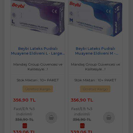
Beybi Lateks Pudralı
Beybi Lateks Pudralı
Muayene Eldiveni L - Large -
Muayene Eldiveni M -
Büyük 100 Lü Pk
Medium - Orta 100 Lü Pk
Mandaş Group Güvencesi ve
Mandaş Group Güvencesi ve
Kalitesiyle...!
Kalitesiyle...!
Stok Miktarı : 10+ PAKET
Stok Miktarı : 10+ PAKET
Ücretsiz Kargo
Ücretsiz Kargo
356,90 TL
356,90 TL
Fast/Eft %5
Fast/Eft %5
indirimli
indirimli
356,90 TL
356,90 TL
%5
%5
Sepete
Sepete
339,06 TL
339,06 TL