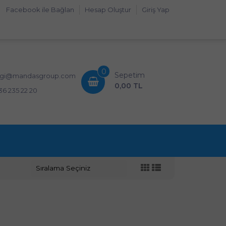
Facebook ile Bağlan
Hesap Oluştur
Giriş Yap
0
Sepetim
lgi@mandasgroup.com
0,00 TL
36 235 22 20