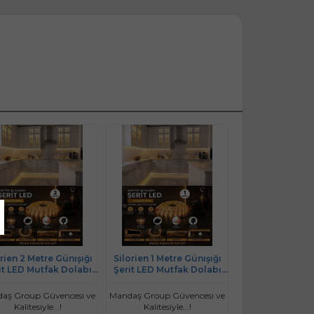
orien 2 Metre Günışığı
Silorien 1 Metre Günışığı
it LED Mutfak Dolabı
Şerit LED Mutfak Dolabı
ah Üstü Adaptörlü Aç
Tezgah Üstü Adaptörlü Aç
 Düğmeli Tak Çalıştır
Kapa Düğmeli Tak Çalıştır
aş Group Güvencesi ve
Mandaş Group Güvencesi ve
Kalitesiyle...!
Kalitesiyle...!