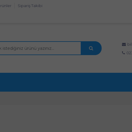
rünler
Sipariş Takibi
bi
02