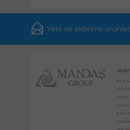
Yeni ve indirimli ürünle
ALIŞV
K.V.K.
GIZLIL
ÇEREZ 
ÜYELIK
E-BÜLT
GARANT
TESLIM