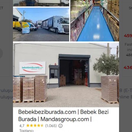
ET
Stok Miktarı : 10 ADET
Stok Miktarı : 10 ADET
S
Ücretsiz Kargo
Ücretsiz Kargo
Sınırlı Stok
Sınırlı Stok
479,99 TL
464,99 TL
459
Fast/Eft %5
Fast/Eft %5
Fas
indirimli
indirimli
in
479,99 TL
464,99 TL
45
%5
%5
te
Sepete
Sepete
455,99 TL
441,74 TL
436
e
Ekle
Ekle
uluşudur. Müşteri Hattı 0236 235 22 20 - 0554 172 22 18 (E-
uluşudur. Müşteri Hattı 0236 237 20 32 (Türkiye'nin Onlin