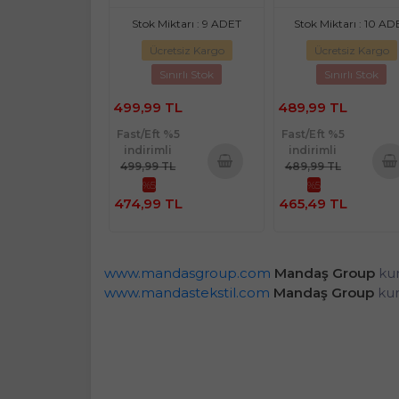
Stok Miktarı : 9 ADET
Stok Miktarı : 10 AD
Ücretsiz Kargo
Ücretsiz Kargo
Sınırlı Stok
Sınırlı Stok
499,99 TL
489,99 TL
Fast/Eft %5
Fast/Eft %5
indirimli
indirimli
499,99 TL
489,99 TL
%5
%5
Sepete
Sepe
474,99 TL
465,49 TL
Ekle
Ekl
www.mandasgroup.com
Mandaş Group
kur
www.mandastekstil.com
Mandaş Group
kur