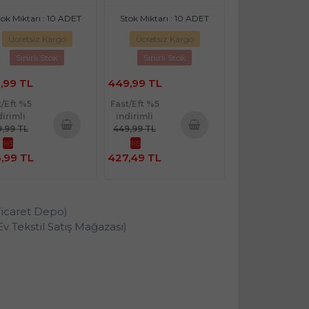
tok Miktarı : 10 ADET
Stok Miktarı : 10 ADET
Ücretsiz Kargo
Ücretsiz Kargo
Sınırlı Stok
Sınırlı Stok
,99 TL
449,99 TL
t/Eft %5
Fast/Eft %5
dirimli
indirimli
9,99 TL
449,99 TL
%5
%5
Sepete
Sepete
,99 TL
427,49 TL
Ekle
Ekle
Ticaret Depo)
e Ev Tekstil Satış Mağazası)