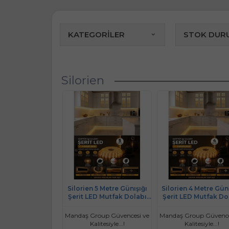
KATEGORİLER
STOK DUR
Silorien
Silorien 5 Metre Günışığı
Silorien 4 Metre Günı
Şerit LED Mutfak Dolabı
Şerit LED Mutfak Do
Tezgah Üstü Adaptörlü Aç
Tezgah Üstü Adaptör
Kapa Düğmeli Tak Çalıştır
Kapa Düğmeli Tak Çal
Mandaş Group Güvencesi ve
Mandaş Group Güvence
Kalitesiyle...!
Kalitesiyle...!