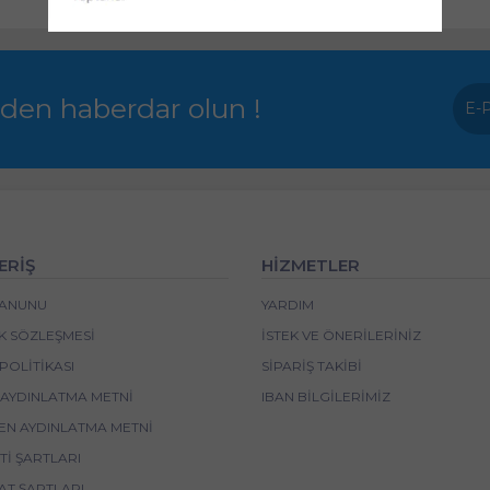
rden haberdar olun !
ERİŞ
HİZMETLER
 KANUNU
YARDIM
IK SÖZLEŞMESI
İSTEK VE ÖNERILERINIZ
POLITIKASI
SIPARIŞ TAKIBI
 AYDINLATMA METNI
IBAN BİLGİLERİMİZ
EN AYDINLATMA METNI
I ŞARTLARI
AT ŞARTLARI