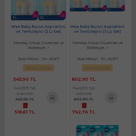
Wee Baby Burun Aspiratörü
Wee Baby Burun Aspiratörü
ve Temizleyici (2 Li Set)
ve Temizleyici (3 Lü Set)
Mandaş Group Güvencesi ve
Mandaş Group Güvencesi ve
Kalitesiyle...!
Kalitesiyle...!
Stok Miktarı : 10+ ADET
Stok Miktarı : 10+ ADET
Ücretsiz Kargo
Ücretsiz Kargo
545,90 TL
802,90 TL
Fast/Eft %5
Fast/Eft %5
indirimli
indirimli
545,90 TL
802,90 TL
%5
%5
Sepete
Sepete
518,61 TL
762,76 TL
Ekle
Ekle