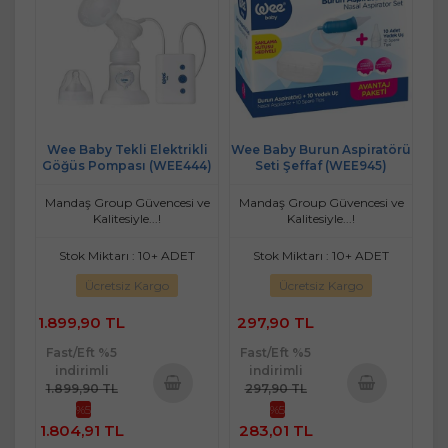
Wee Baby Tekli Elektrikli
Wee Baby Burun Aspiratörü
Göğüs Pompası (WEE444)
Seti Şeffaf (WEE945)
Mandaş Group Güvencesi ve
Mandaş Group Güvencesi ve
Kalitesiyle...!
Kalitesiyle...!
Stok Miktarı : 10+ ADET
Stok Miktarı : 10+ ADET
Ücretsiz Kargo
Ücretsiz Kargo
1.899,90 TL
297,90 TL
Fast/Eft %5
Fast/Eft %5
indirimli
indirimli
1.899,90 TL
297,90 TL
%5
%5
Sepete
Sepete
1.804,91 TL
283,01 TL
Ekle
Ekle