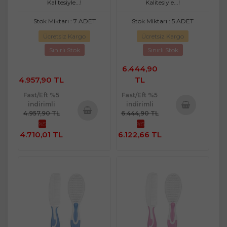
Kalitesiyle...!
Kalitesiyle...!
Stok Miktarı : 7 ADET
Stok Miktarı : 5 ADET
Ücretsiz Kargo
Ücretsiz Kargo
Sınırlı Stok
Sınırlı Stok
6.444,90
4.957,90 TL
TL
Fast/Eft %5
Fast/Eft %5
indirimli
indirimli
4.957,90 TL
6.444,90 TL
Sepete
%5
%5
Sepete
Ekle
4.710,01 TL
6.122,66 TL
Ekle