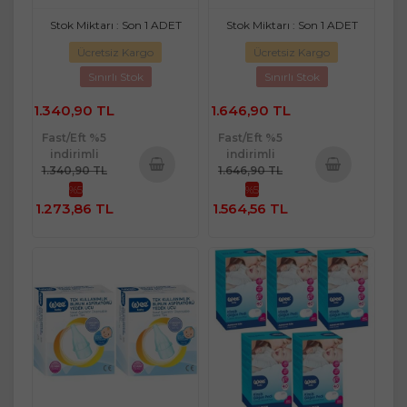
Stok Miktarı : Son 1 ADET
Stok Miktarı : Son 1 ADET
Ücretsiz Kargo
Ücretsiz Kargo
Sınırlı Stok
Sınırlı Stok
1.340,90 TL
1.646,90 TL
Fast/Eft %5
Fast/Eft %5
indirimli
indirimli
1.340,90 TL
1.646,90 TL
%5
%5
Sepete
Sepete
1.273,86 TL
1.564,56 TL
Ekle
Ekle