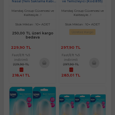
Nasal (Yeni Saklama Kabı
ve Temizleyici (Kod:895)
Kutulu) (WEE162)
Mandaş Group Güvencesi ve
Mandaş Group Güvencesi ve
Kalitesiyle...!
Kalitesiyle...!
Stok Miktarı : 10+ ADET
Stok Miktarı : 10+ ADET
Ücretsiz Kargo
250,00 TL üzeri kargo
bedava
229,90 TL
297,90 TL
Fast/Eft %5
Fast/Eft %5
indirimli
indirimli
229,90 TL
297,90 TL
%5
%5
Sepete
Sepete
218,41 TL
283,01 TL
Ekle
Ekle