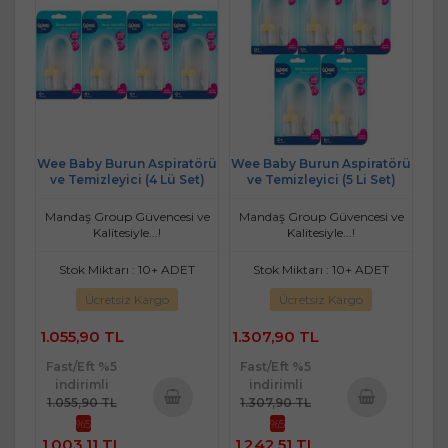
Wee Baby Burun Aspiratörü
Wee Baby Burun Aspiratörü
ve Temizleyici (4 Lü Set)
ve Temizleyici (5 Li Set)
Mandaş Group Güvencesi ve
Mandaş Group Güvencesi ve
Kalitesiyle...!
Kalitesiyle...!
Stok Miktarı : 10+ ADET
Stok Miktarı : 10+ ADET
Ücretsiz Kargo
Ücretsiz Kargo
1.055,90 TL
1.307,90 TL
Fast/Eft %5
Fast/Eft %5
indirimli
indirimli
1.055,90 TL
1.307,90 TL
%5
%5
Sepete
Sepete
1.003,11 TL
1.242,51 TL