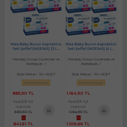
Wee Baby Burun Aspiratörü
Wee Baby Burun Aspiratörü
Seti Şeffaf (WEE945) (3 Lü
Seti Şeffaf (WEE945) (4 Lü
Set)
Set)
Mandaş Group Güvencesi ve
Mandaş Group Güvencesi ve
Kalitesiyle...!
Kalitesiyle...!
Stok Miktarı : 10+ ADET
Stok Miktarı : 10+ ADET
Ücretsiz Kargo
Ücretsiz Kargo
885,90 TL
1.164,90 TL
Fast/Eft %5
Fast/Eft %5
indirimli
indirimli
885,90 TL
1.164,90 TL
%5
%5
Sepete
Sepete
841,61 TL
1.106,66 TL
Ekle
Ekle