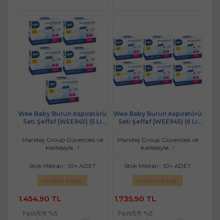
Wee Baby Burun Aspiratörü
Wee Baby Burun Aspiratörü
Seti Şeffaf (WEE945) (5 Li
Seti Şeffaf (WEE945) (6 Lı
Set)
Set)
Mandaş Group Güvencesi ve
Mandaş Group Güvencesi ve
Kalitesiyle...!
Kalitesiyle...!
Stok Miktarı : 10+ ADET
Stok Miktarı : 10+ ADET
Ücretsiz Kargo
Ücretsiz Kargo
1.454,90 TL
1.735,90 TL
Fast/Eft %5
Fast/Eft %5