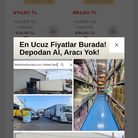
Ücretsiz Kargo
Ücretsiz Kargo
674,90 TL
894,90 TL
Fast/Eft %5
Fast/Eft %5
indirimli
indirimli
674,90 TL
894,90 TL
%5
%5
Sepete
Sepete
641,16 TL
850,16 TL
Ekle
Ekle
Wee Baby Burun Aspiratörü
Wee Baby Burun Aspiratörü
Nasal (Yeni Saklama Kabı
Nasal (Yeni Saklama Kabı
Kutulu) (5 Li Set) (WEE162)
Kutulu) (6 Lı Set) (WEE162)
Mandaş Group Güvencesi ve
Mandaş Group Güvencesi ve