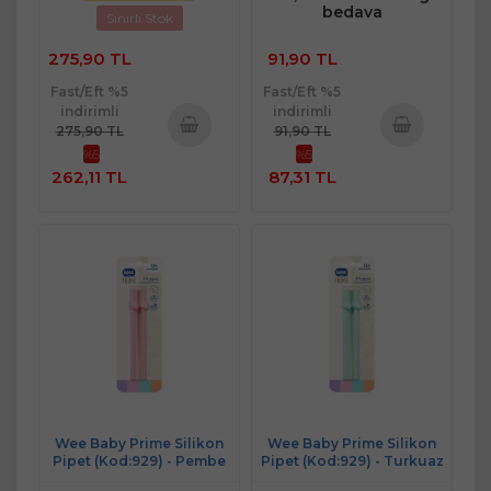
bedava
Sınırlı Stok
275,90 TL
91,90 TL
Fast/Eft %5
Fast/Eft %5
indirimli
indirimli
275,90 TL
91,90 TL
%5
%5
Sepete
Sepete
262,11 TL
87,31 TL
Ekle
Ekle
Wee Baby Prime Silikon
Wee Baby Prime Silikon
Pipet (Kod:929) - Pembe
Pipet (Kod:929) - Turkuaz