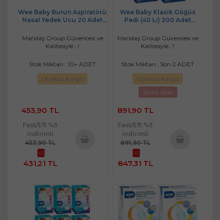
Wee Baby Burun Aspiratörü
Wee Baby Klasik Göğüs
Nasal Yedek Ucu 20 Adet
Pedi (40 Lı) 200 Adet
(2Pk*10) (Kod:163)
(5Pk*40)
Mandaş Group Güvencesi ve
Mandaş Group Güvencesi ve
Kalitesiyle...!
Kalitesiyle...!
Stok Miktarı : 10+ ADET
Stok Miktarı : Son 2 ADET
Ücretsiz Kargo
Ücretsiz Kargo
Sınırlı Stok
453,90 TL
891,90 TL
Fast/Eft %5
Fast/Eft %5
indirimli
indirimli
453,90 TL
891,90 TL
%5
%5
Sepete
Sepete
431,21 TL
847,31 TL
Ekle
Ekle