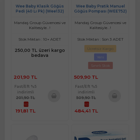
Wee Baby Klasik Göğüs
Wee Baby Pratik Manuel
Pedi (40 Lı Pk) (Wee132)
Göğüs Pompası (WEE752)
Mandaş Group Güvencesi ve
Mandaş Group Güvencesi ve
Kalitesiyle...!
Kalitesiyle...!
Stok Miktarı : 10+ ADET
Stok Miktarı : Son 3 ADET
Ücretsiz Kargo
250,00 TL üzeri kargo
bedava
Yeni
Sınırlı Stok
201,90 TL
509,90 TL
Fast/Eft %5
Fast/Eft %5
indirimli
indirimli
201,90 TL
509,90 TL
%5
%5
Sepete
Sepete
191,81 TL
484,41 TL
Ekle
Ekle