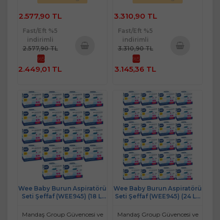
2.577,90 TL
3.310,90 TL
Fast/Eft %5
Fast/Eft %5
indirimli
indirimli
2.577,90 TL
3.310,90 TL
%5
%5
Sepete
Sepete
2.449,01 TL
3.145,36 TL
Ekle
Ekle
Wee Baby Burun Aspiratörü
Wee Baby Burun Aspiratörü
Seti Şeffaf (WEE945) (18 Li
Seti Şeffaf (WEE945) (24 Lü
Set)
Set)
Mandaş Group Güvencesi ve
Mandaş Group Güvencesi ve