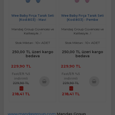
Wee Baby Fırça Tarak Seti
Wee Baby Fırça Tarak Seti
(Kod:803) - Mavi
(Kod:803) - Pembe
Mandaş Group Güvencesi ve
Mandaş Group Güvencesi ve
Kalitesiyle...!
Kalitesiyle...!
Stok Miktarı : 10+ ADET
Stok Miktarı : 10+ ADET
250,00 TL üzeri kargo
250,00 TL üzeri kargo
bedava
bedava
229,90 TL
229,90 TL
Fast/Eft %5
Fast/Eft %5
indirimli
indirimli
229,90 TL
229,90 TL
%5
%5
Sepete
Sepete
218,41 TL
218,41 TL
Ekle
Ekle
www.mandasgroup.com
Mandaş Group