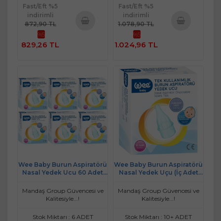
Fast/Eft %5
Fast/Eft %5
indirimli
indirimli
872,90 TL
1.078,90 TL
%5
%5
Sepete
Sepete
829,26 TL
1.024,96 TL
Ekle
Ekle
Wee Baby Burun Aspiratörü
Wee Baby Burun Aspiratörü
Nasal Yedek Ucu 60 Adet
Nasal Yedek Uçu (İç Adet
(6Pk*10) (Kod:163)
10) (Kod:163)
Mandaş Group Güvencesi ve
Mandaş Group Güvencesi ve
Kalitesiyle...!
Kalitesiyle...!
Stok Miktarı : 6 ADET
Stok Miktarı : 10+ ADET