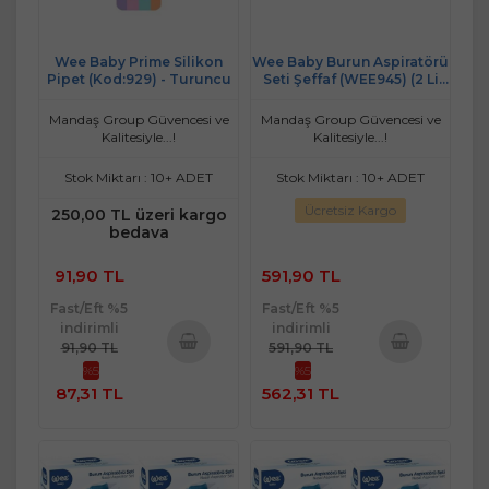
Wee Baby Prime Silikon
Wee Baby Burun Aspiratörü
Pipet (Kod:929) - Turuncu
Seti Şeffaf (WEE945) (2 Li
Set)
Mandaş Group Güvencesi ve
Mandaş Group Güvencesi ve
Kalitesiyle...!
Kalitesiyle...!
Stok Miktarı : 10+ ADET
Stok Miktarı : 10+ ADET
Ücretsiz Kargo
250,00 TL üzeri kargo
bedava
91,90 TL
591,90 TL
Fast/Eft %5
Fast/Eft %5
indirimli
indirimli
91,90 TL
591,90 TL
%5
%5
Sepete
Sepete
87,31 TL
562,31 TL
Ekle
Ekle