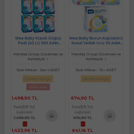
Wee Baby Klasik Göğüs
Wee Baby Burun Aspiratörü
Pedi (40 Lı) 360 Adet
Nasal Yedek Ucu 30 Adet
(9Pk*40)
(3Pk*10) (Kod:163)
Mandaş Group Güvencesi ve
Mandaş Group Güvencesi ve
Kalitesiyle...!
Kalitesiyle...!
Stok Miktarı : Son 1 ADET
Stok Miktarı : 10+ ADET
Ücretsiz Kargo
Ücretsiz Kargo
Sınırlı Stok
1.498,90 TL
674,90 TL
Fast/Eft %5
Fast/Eft %5
indirimli
indirimli
1.498,90 TL
674,90 TL
%5
%5
Sepete
Sepete
1.423,96 TL
641,16 TL
Ekle
Ekle