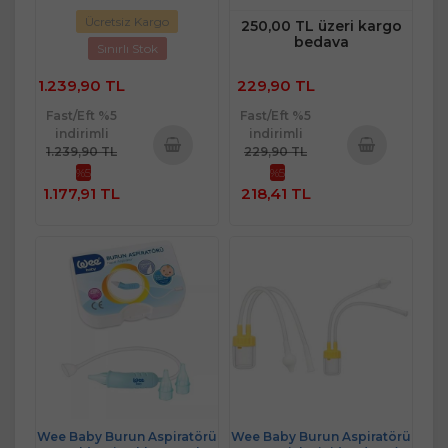
Ücretsiz Kargo
250,00 TL üzeri kargo
bedava
Sınırlı Stok
1.239,90 TL
229,90 TL
Fast/Eft %5
Fast/Eft %5
indirimli
indirimli
1.239,90 TL
229,90 TL
%5
%5
Sepete
Sepete
1.177,91 TL
218,41 TL
Ekle
Ekle
Wee Baby Burun Aspiratörü
Wee Baby Burun Aspiratörü