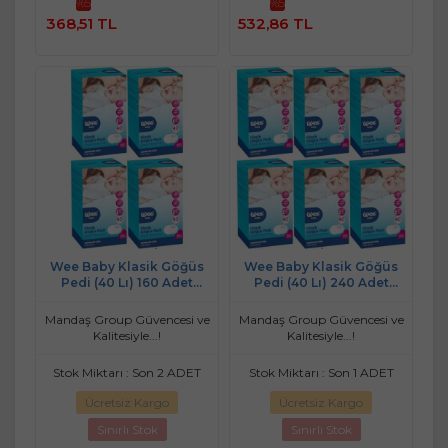
%5
%5
Sepete
Sepete
368,51 TL
532,86 TL
Ekle
Ekle
Wee Baby Klasik Göğüs
Wee Baby Klasik Göğüs
Pedi (40 Lı) 160 Adet
Pedi (40 Lı) 240 Adet
(4Pk*40)
(6Pk*40)
Mandaş Group Güvencesi ve
Mandaş Group Güvencesi ve
Kalitesiyle...!
Kalitesiyle...!
Stok Miktarı : Son 2 ADET
Stok Miktarı : Son 1 ADET
Ücretsiz Kargo
Ücretsiz Kargo
Sınırlı Stok
Sınırlı Stok