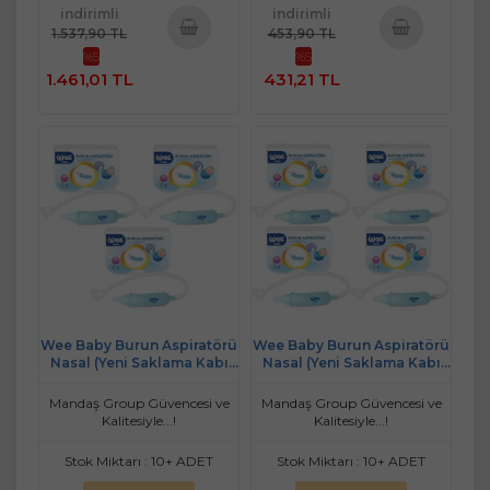
indirimli
indirimli
1.537,90 TL
453,90 TL
%5
%5
Sepete
Sepete
1.461,01 TL
431,21 TL
Ekle
Ekle
Wee Baby Burun Aspiratörü
Wee Baby Burun Aspiratörü
Nasal (Yeni Saklama Kabı
Nasal (Yeni Saklama Kabı
Kutulu) (3 Lü Set) (WEE162)
Kutulu) (4 Lü Set) (WEE162)
Mandaş Group Güvencesi ve
Mandaş Group Güvencesi ve
Kalitesiyle...!
Kalitesiyle...!
Stok Miktarı : 10+ ADET
Stok Miktarı : 10+ ADET