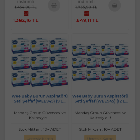
indirimli
indirimli
1.454,90 TL
1.735,90 TL
%5
%5
Sepete
Sepete
1.382,16 TL
1.649,11 TL
Ekle
Ekle
Wee Baby Burun Aspiratörü
Wee Baby Burun Aspiratörü
Seti Şeffaf (WEE945) (9 Lu
Seti Şeffaf (WEE945) (12 Li
Set)
Set)
Mandaş Group Güvencesi ve
Mandaş Group Güvencesi ve
Kalitesiyle...!
Kalitesiyle...!
Stok Miktarı : 10+ ADET
Stok Miktarı : 10+ ADET
Ücretsiz Kargo
Ücretsiz Kargo