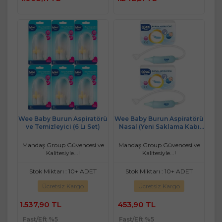
Ekle
Ekle
Wee Baby Burun Aspiratörü
Wee Baby Burun Aspiratörü
ve Temizleyici (6 Lı Set)
Nasal (Yeni Saklama Kabı
Kutulu) (2 Li Set) (WEE162)
Mandaş Group Güvencesi ve
Mandaş Group Güvencesi ve
Kalitesiyle...!
Kalitesiyle...!
Stok Miktarı : 10+ ADET
Stok Miktarı : 10+ ADET
Ücretsiz Kargo
Ücretsiz Kargo
1.537,90 TL
453,90 TL
Fast/Eft %5
Fast/Eft %5