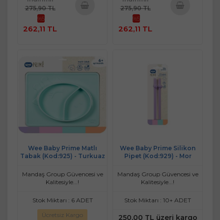
275,90 TL
275,90 TL
%5
%5
Sepete
Sepete
262,11 TL
262,11 TL
Ekle
Ekle
Wee Baby Prime Matlı
Wee Baby Prime Silikon
Tabak (Kod:925) - Turkuaz
Pipet (Kod:929) - Mor
Mandaş Group Güvencesi ve
Mandaş Group Güvencesi ve
Kalitesiyle...!
Kalitesiyle...!
Stok Miktarı : 6 ADET
Stok Miktarı : 10+ ADET
Ücretsiz Kargo
250,00 TL üzeri kargo