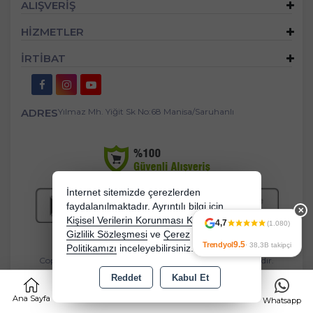
ALIŞVERİŞ
HİZMETLER
İRTİBAT
ADRES
Yılmaz Mh. Yiğit Sk No:68 Manisa/Saruhanlı
İnternet sitemizde çerezlerden
faydalanılmaktadır. Ayrıntılı bilgi için
✕
Kişisel Verilerin Korunması Kanununu,
4,7
(1.080)
Gizlilik Sözleşmesi
ve
Çerez
9.5
Trendyol
· 38,3B takipçi
Politikamızı
inceleyebilirsiniz.
Copyright 2026 mandasgroup.com - Tüm hakları saklıdır.
Kredi kartı bilgileriniz 256bit SSL sertifikası ile korunmaktadır.
Reddet
Kabul Et
0
Ana Sayfa
Kategoriler
Sepet
Favorilerim
Whatsapp