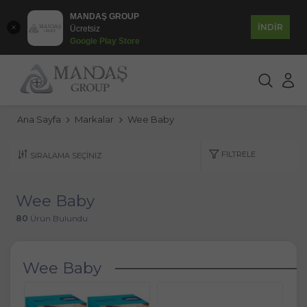
MANDAŞ GROUP
İNDİR
Ücretsiz
Google Play Store
Ana Sayfa
Markalar
Wee Baby
FILTRELE
Wee Baby
80
Ürün Bulundu
Wee Baby