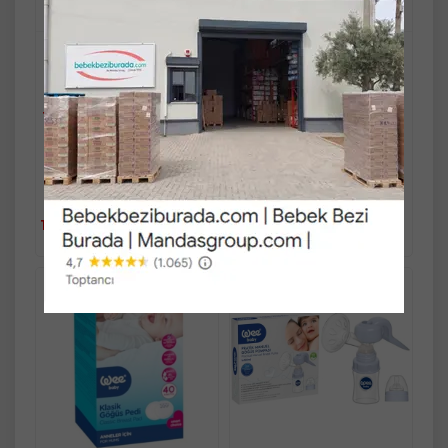
Kalitesiyle...!
Kalitesiyle...!
Stok Miktarı : 10+ ADET
Stok Miktarı : 10+ ADET
Ücretsiz Kargo
Ücretsiz Kargo
1.101,90 TL
1.285,90 TL
Fast/Eft %5
Fast/Eft %5
indirimli
indirimli
1.101,90 TL
1.285,90 TL
%5
%5
Sepete
Sepete
1.046,81 TL
1.221,61 TL
Ekle
Ekle