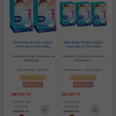
Wee Baby Klasik Göğüs
Wee Baby Klasik Göğüs
Pedi (40 Lı) 80 Adet
Pedi (40 Lı) 120 Adet
(2Pk*40)
(3Pk*40)
Mandaş Group Güvencesi ve
Mandaş Group Güvencesi ve
Kalitesiyle...!
Kalitesiyle...!
Stok Miktarı : 5 ADET
Stok Miktarı : Son 3 ADET
Ücretsiz Kargo
Ücretsiz Kargo
Sınırlı Stok
Sınırlı Stok
387,90 TL
560,90 TL
Fast/Eft %5
Fast/Eft %5
indirimli
indirimli
387,90 TL
560,90 TL