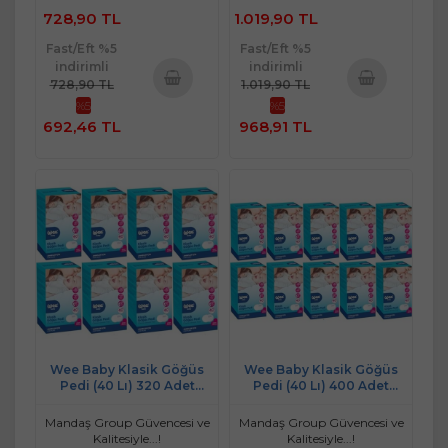
728,90 TL
1.019,90 TL
Fast/Eft %5
Fast/Eft %5
indirimli
indirimli
728,90 TL
1.019,90 TL
%5
%5
Sepete
Sepete
692,46 TL
968,91 TL
Ekle
Ekle
Wee Baby Klasik Göğüs
Wee Baby Klasik Göğüs
Pedi (40 Lı) 320 Adet
Pedi (40 Lı) 400 Adet
(8Pk*40)
(10Pk*40)
Mandaş Group Güvencesi ve
Mandaş Group Güvencesi ve
Kalitesiyle...!
Kalitesiyle...!