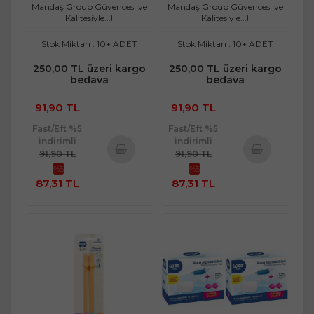
Mandaş Group Güvencesi ve
Mandaş Group Güvencesi ve
Kalitesiyle...!
Kalitesiyle...!
Stok Miktarı : 10+ ADET
Stok Miktarı : 10+ ADET
250,00 TL üzeri kargo
250,00 TL üzeri kargo
bedava
bedava
91,90 TL
91,90 TL
Fast/Eft %5
Fast/Eft %5
indirimli
indirimli
91,90 TL
91,90 TL
%5
%5
Sepete
Sepete
87,31 TL
87,31 TL
Ekle
Ekle